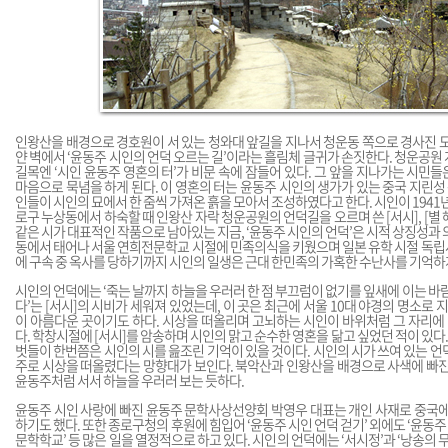
인왕산을 배경으로 경호원이 서 있는 청와대 앞길을 지나서 청운동 쪽으로 경사진 도
얀 벽에서 ‘윤동주 시인의 언덕 오르는 길’이라는 흘림체 글귀가 손짓한다. 청운공원
길목엔 ‘시인 윤동주 영혼의 터’가 비문 속에 잠들어 있다. 그 앞을 지나가는 시민
마음으로 묵념을 하게 된다. 이 영혼의 터는 윤동주 시인의 생가가 있는 중국 지린성 
인들이 시인의 묘에서 한 줌씩 가져온 흙을 모아서 조성하였다고 한다. 시인이 1941
로구 누상동에서 하숙할 때 인왕산 자락 청운공원의 언덕길을 오르며 쓴 [서시], [별 헤는
같은 시가 대표적인 작품으로 남아있는 지금, ‘윤동주 시인의 언덕’은 시적 상징성과 
동에서 태어나 서울 연희전문학교 시절에 민족의식을 키웠으며 일본 유학 시절 독립
에 구속 중 옥사를 당하기까지 시인의 일생은 근대 한민족의 가혹한 수난사를 기억하
시인의 언덕에는 ‘죽는 날까지 하늘을 우러러 한 점 부끄럼이 없기를 잎새에 이는 
다’는 [서시]의 시비가 세워져 있었는데, 이 곳은 최근에 서울 10대 야경의 명소로 
이 아름다운 곳이기도 하다. 시상을 떠올리며 고뇌하는 시인이 바위처럼 그 자리에 
다. 학창시절에 [서시]를 암송하며 시인의 맑고 순수한 영혼을 닮고 싶었던 적이 있다.
벗들이 한번쯤은 시인의 시를 읊조린 기억이 있을 것이다. 시인의 시가 쓰여 있는 언
주로 시상을 떠올렸다는 망향대가 보인다. 북악산과 인왕산을 배경으로 사색에 빠진
윤동주처럼 서서 하늘을 우러러 보는 듯하다.
윤동주 시인 사랑에 빠진 윤동주 문학사상선양회 박영우 대표는 개인 사재로 중국에
하기도 했다. 또한 종로구청의 후원에 힘입어 ‘윤동주 시인 언덕 걷기’ 외에도 ‘윤동주 문
문학학교’ 등 많은 일을 열정적으로 하고 있다. 시인의 언덕에는 ‘서시정’과 ‘낭송의 