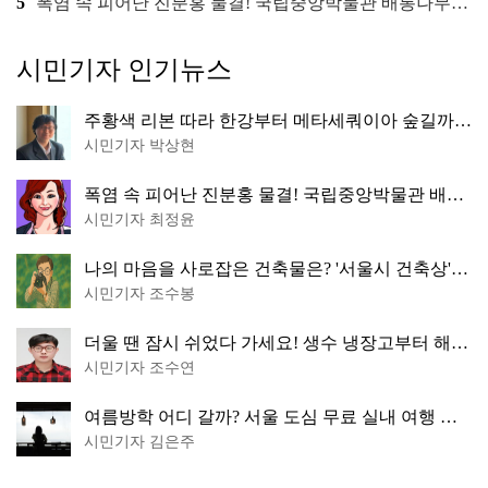
5
폭염 속 피어난 진분홍 물결! 국립중앙박물관 배롱나무 명소
시민기자 인기뉴스
주황색 리본 따라 한강부터 메타세쿼이아 숲길까
지…서울둘레길 15코스
시민기자 박상현
폭염 속 피어난 진분홍 물결! 국립중앙박물관 배롱
나무 명소
시민기자 최정윤
나의 마음을 사로잡은 건축물은? '서울시 건축상'
수상작 공개!
시민기자 조수봉
더울 땐 잠시 쉬었다 가세요! 생수 냉장고부터 해피
소·무더위쉼터까지
시민기자 조수연
여름방학 어디 갈까? 서울 도심 무료 실내 여행 코
스 추천
시민기자 김은주