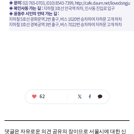
◈ 문의:
02) 765-0703, (010) 8543-7399,
http://cafe.daum.net/ilovedongju
◈ 북인사동 가는 길 :
지하철 3호선 안국역 하차, 인사동 진입로 입구
◈ 윤동주 시인의 언덕 가는 길 :
지하철 5호선 광화문역 2번 출구, 버스 1020번 승차하여 자하문 고개 하차
지하철 3호선 경복궁역 3번 출구, 버스 7022번 승차하여 자하문 고개 하차
좋
62
트
페
카
아
위
이
카
터
스
오
요
북
톡
댓글은 자유로운 의견 공유의 장이므로 서울시에 대한 신