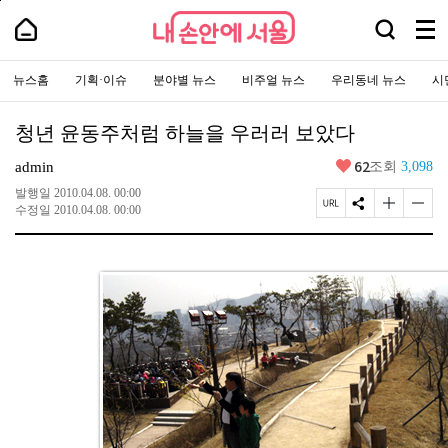
본
페
내
문
이
내
검
바
지
메
손
손
로
상
색
안
뉴
안
가
단
에
창
주
전
에
기
으
서
요
뉴스홈
기획·이슈
분야별 뉴스
비주얼 뉴스
우리동네 뉴스
시
열
체
로
서
울
서
이
기
보
-
울
비
동
서
기
스
울
청년 윤동주처럼 하늘을 우러러 보았다
바
시
로
대
가
좋
62
표
admin
조회
3,098
기
아
소
통
요
발행일
2010.04.08. 00:00
포
페
S
글
글
수정일
2010.04.08. 00:00
털
이
N
자
자
지
S
크
크
U
공
기
기
R
유
크
작
L
하
게
게
복
기
변
변
사
경
경
하
하
기
기