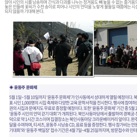
앉아 시인의 시를 낭송하며 간식과 다과를 나누는 정겨움도 빼 놓을 수 없는 즐거움
놓은 민들레 꽃씨가 수천 송이로 피어나 시인의 언덕을 노랗게 물들일 때쯤에는 시
되지 않을까 기대해 본다.
◈ 윤동주 문화제
5월 1일~ 5월 10일까지 ‘윤동주 문화제’가 인사동에서 성대하게 열릴 예정이다.
표 시인 1,000명의 시집 축제와 다양한 교육 문학서적을 전시한다. 행사에 참여하
권의 시집과 문예지도 무료로 증정할 예정이다. 또한 ‘윤동주 문화제’ 기간 중 5월 
‘윤동주 시인의 언덕 걷기 대회’가 개최된다. 북인사동마당에서 출발하여 경복궁-
덕으로 약 1시간 코스이며 집결장소는 북인사동마당 크라운베이커리 앞이다. 완
달을 수여하며, 티셔츠, 윤동주 시낭송 CD, 음료 등을 증정한다. 행사 참가비는 만원
기대회’와 ‘윤동주 백일장’ 접수기간은 4월 7일~4월 25일까지며, 방문접수와 인