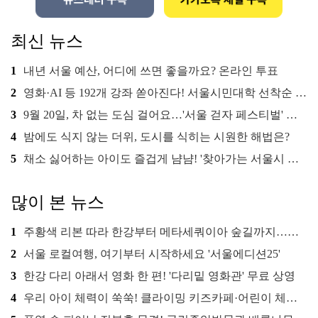
최신 뉴스
1
내년 서울 예산, 어디에 쓰면 좋을까요? 온라인 투표
2
영화·AI 등 192개 강좌 쏟아진다! 서울시민대학 선착순 신청
3
9월 20일, 차 없는 도심 걸어요…'서울 걷자 페스티벌' 선착순 5천명
4
밤에도 식지 않는 더위, 도시를 식히는 시원한 해법은?
5
채소 싫어하는 아이도 즐겁게 냠냠! '찾아가는 서울시 식생활 교육' 현장
많이 본 뉴스
1
주황색 리본 따라 한강부터 메타세쿼이아 숲길까지…서울둘레길 15코스
2
서울 로컬여행, 여기부터 시작하세요 '서울에디션25'
3
한강 다리 아래서 영화 한 편! '다리밑 영화관' 무료 상영
4
우리 아이 체력이 쑥쑥! 클라이밍 키즈카페·어린이 체력장