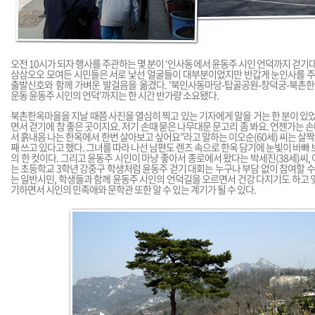
오전 10시가 되자 행사를 주관하는 몇 분이 ‘인사동에서 윤동주 시인 언덕까지 걷기대
삼삼오오 모여든 시민들은 서로 낯선 얼굴들이 대부분이었지만 반갑게 눈인사를
출발신호와 함께 가벼운 발걸음을 옮겼다. '북인사동마당-탑골공원-창덕궁-북촌한
운동 윤동주 시인의 언덕'까지는 한 시간 반가량 소요됐다.
북촌한옥마을을 지날 때쯤 사진을 열심히 찍고 있는 기자에게 말을 거는 한 분이 있
면서 걷기에 참 좋은 곳이지요. 저기 손때 묻은 나무대문 문고리 좀 봐요. 언젠가는
서 흙내음 나는 한옥에서 한번 살아보고 싶어요”라고 말하는 이오순(60세) 씨는 살짝
째 쓰고 있다고 했다. 그녀를 따라 나선 남편도 렌즈 속으로 한옥 담기에 눈빛이 바빠
의 한 컷이다. 그리고 윤동주 시인이 마냥 좋아서 종로에서 왔다는 박세진(38세)씨,
는 초등학교 3학년 강중구 학생처럼 윤동주 걷기 대회는 누구나 부담 없이 참여할 수 
는 일반시민, 학생들과 함께 윤동주 시인의 언덕길을 오르면서 건강 다지기도 하고 
기하면서 시인의 민족애와 문학관 또한 알 수 있는 계기가 될 수 있다.