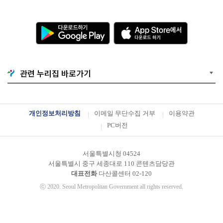
다
A
운
p
로
p
드
S
하
t
기
o
G
r
o
e
관련 누리집 바로가기
o
에
g
서
l
다
e
운
P
로
l
드
개인정보처리방침
이메일 무단수집 거부
이용약관
a
하
y
기
PC버전
서울특별시청 04524
서울특별시 중구 세종대로 110 콘텐츠담당관
대표전화
다산콜센터
02-120
ⓒ
2020. Seoul Metropolitan Government all rights reserved.