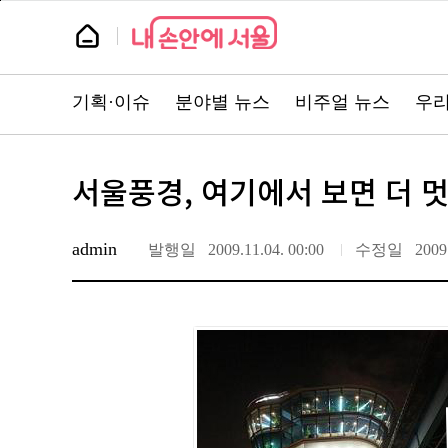
본
페
문
이
뉴
바
지
스
로
상
룸
가
단
기
으
뉴
로
스
이
기획·이슈
분야별 뉴스
비주얼 뉴스
우리
주
동
요
서
비
스
바
서울풍경, 여기에서 보면 더 
로
가
기
admin
발행일
2009.11.04. 00:00
수정일
2009