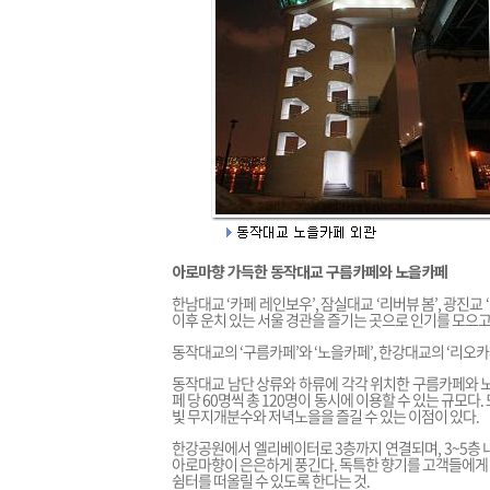
아로마향 가득한 동작대교 구름카페와 노을카페
한남대교 ‘카페 레인보우’, 잠실대교 ‘리버뷰 봄’, 광진교
이후 운치 있는 서울 경관을 즐기는 곳으로 인기를 모으고
동작대교의 ‘구름카페’와 ‘노을카페’, 한강대교의 ‘리오카페
동작대교 남단 상류와 하류에 각각 위치한 구름카페와 노
페 당 60명씩 총 120명이 동시에 이용할 수 있는 규모
빛 무지개분수와 저녁노을을 즐길 수 있는 이점이 있다.
한강공원에서 엘리베이터로 3층까지 연결되며, 3~5층 
아로마향이 은은하게 풍긴다. 독특한 향기를 고객들에게
쉼터를 떠올릴 수 있도록 한다는 것.