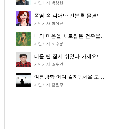
시민기자 박상현
폭염 속 피어난 진분홍 물결! 국립중앙박물관 배롱나무 명소
시민기자 최정윤
나의 마음을 사로잡은 건축물은? '서울시 건축상' 수상작 공개!
시민기자 조수봉
더울 땐 잠시 쉬었다 가세요! 생수 냉장고부터 해피소·무더위쉼터까지
시민기자 조수연
여름방학 어디 갈까? 서울 도심 무료 실내 여행 코스 추천
시민기자 김은주