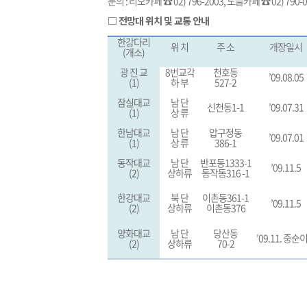
문의 : 리오카페 ☎ 02) 796-2003, 노들카페 ☎ 02) 790-
□ 전망대 위치 및 교통 안내
한강다리
위 치
주 소
개장일시
(개소)
광 진 교
8번교각
천호동
’09.08.05
(1)
하 부
527-2
잠실대교
남 단
신천동1-1
’09.07.31
(1)
상 류
한남대교
남 단
압구정동
’09.07.01
(1)
상 류
386-1
동작대교
남 단
반포동1333-1
’09.11.5
(2)
상하류
동작동316 -1
한강대교
북 단
이촌동361-1
’09.11.5
(2)
상하류
이촌동376
양화대교
남 단
당산동
’09.11. 중순
(2)
상하류
70-2