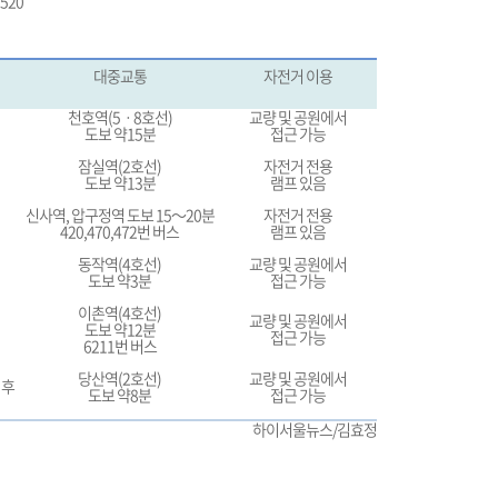
0520
대중교통
자전거 이용
천호역(5ㆍ8호선)
교량 및 공원에서
도보 약15분
접근 가능
잠실역(2호선)
자전거 전용
도보 약13분
램프 있음
신사역, 압구정역 도보 15～20분
자전거 전용
420,470,472번 버스
램프 있음
동작역(4호선)
교량 및 공원에서
도보 약3분
접근 가능
이촌역(4호선)
교량 및 공원에서
도보 약12분
접근 가능
6211번 버스
당산역(2호선)
교량 및 공원에서
이후
도보 약8분
접근 가능
하이서울뉴스/김효정