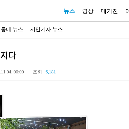
주
뉴스
영상
매거진
요
서
비
스
바
동네 뉴스
시민기자 뉴스
로
가
기"
멋지다
.11.04. 00:00
조회
6,181