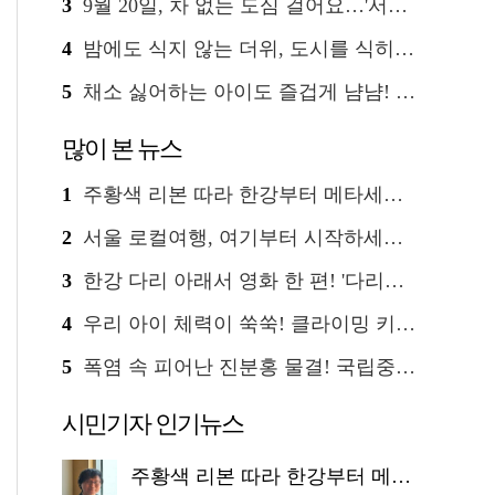
3
9월 20일, 차 없는 도심 걸어요…'서울 걷자 페스티벌' 선착순 5천명
4
밤에도 식지 않는 더위, 도시를 식히는 시원한 해법은?
5
채소 싫어하는 아이도 즐겁게 냠냠! '찾아가는 서울시 식생활 교육' 현장
많이 본 뉴스
1
주황색 리본 따라 한강부터 메타세쿼이아 숲길까지…서울둘레길 15코스
2
서울 로컬여행, 여기부터 시작하세요 '서울에디션25'
3
한강 다리 아래서 영화 한 편! '다리밑 영화관' 무료 상영
4
우리 아이 체력이 쑥쑥! 클라이밍 키즈카페·어린이 체력장
5
폭염 속 피어난 진분홍 물결! 국립중앙박물관 배롱나무 명소
시민기자 인기뉴스
주황색 리본 따라 한강부터 메타세쿼이아 숲길까지…서울둘레길 15코스