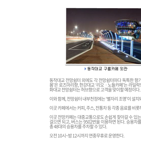
동작대교 전망쉼터 외에도 각 전망쉼터마다 독특한 향기가
봄’은 로즈마리향, 한강대교 ‘리오ㆍ노들카페’는 라일락향
화대교 전망쉼터는 허브향으로 고객을 맞이할 예정이다.
이와 함께, 전망쉼터 내부천정에는 ‘별자리 조명’이 설치
이곳 카페에서는 커피, 주스, 전통차 등 각종 음료를 비롯
이곳 전망카페는 대중교통으로도 손쉽게 찾아갈 수 있는데
걸으면 되고, 버스는 9502번을 이용하면 된다. 승용
총 48대의 승용차를 주차할 수 있다.
오전 10시~밤 12시까지 연중무휴로 운영한다.