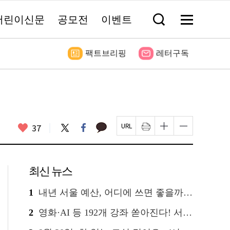
어린이신문
공모전
이벤트
검
메
색
뉴
창
전
열
체
기
보
팩트브리핑
레터구독
기
좋
카
37
트
페
페
인
글
글
카
위
이
아
이
쇄
자
자
오
터
스
요
지
하
크
크
톡
북
U
기
기
기
R
새
크
작
L
창
게
게
최신 뉴스
복
열
변
변
사
림
경
경
하
하
1
내년 서울 예산, 어디에 쓰면 좋을까요? 온라인 투표
기
기
2
영화·AI 등 192개 강좌 쏟아진다! 서울시민대학 선착순 신청