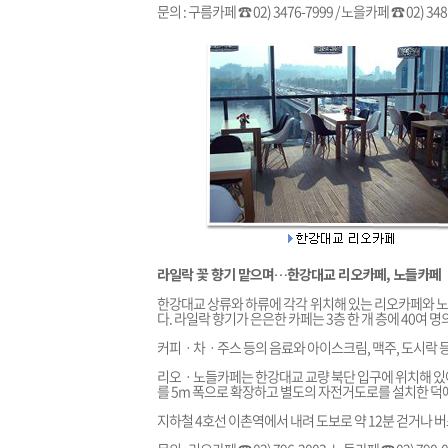
문의 : 구름카페 ☎ 02) 3476-7999 / 노을카페 ☎ 02) 348
라일락 꽃 향기 맡으며…한강대교 리오카페, 노들카페
한강대교 상류와 하류에 각각 위치해 있는 리오카페와 
다. 라일락 향기가 은은한 카페는 3층 한 개 층에 40여 
커피ㆍ차ㆍ주스 등의 음료와 아이스크림, 맥주, 도시락 등
리오ㆍ노들카페는 한강대교 교량 북단 입구에 위치해 있어 
를 5m 폭으로 확장하고 별도의 자전거도로를 설치한 덕에
지하철 4호선 이촌역에서 내려 도보로 약 12분 걷거나 버