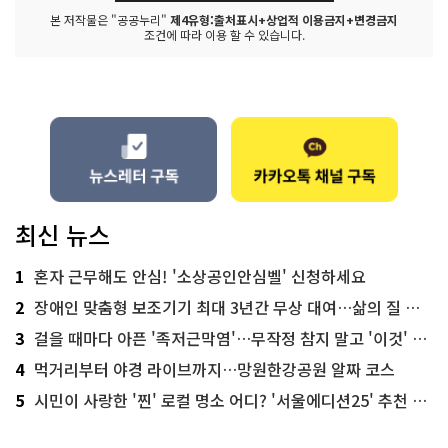
본 저작물은 "공공누리"
제4유형:출처표시+상업적 이용금지+변경금지
조건에 따라 이용 할 수 있습니다.
최신 뉴스
1
혼자 근무해도 안심! '소상공인안심벨' 신청하세요
2
장애인 맞춤형 보조기기 최대 3년간 무상 대여…삶의 질 높인다
3
걸을 때마다 아픈 '족저근막염'…무작정 참지 말고 '이것' 해보세요!
4
먹거리부터 야경 라이브까지…망원한강공원 알짜 코스
5
시민이 사랑한 '찐' 로컬 명소 어디? '서울에디션25' 추천 코스