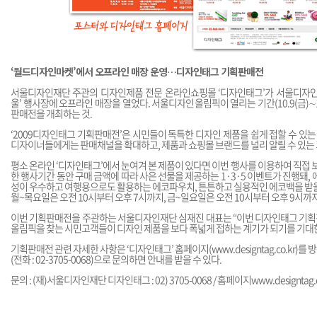
‘월드디자인마켓’에서 오프라인 매장 운영…디자인태그 기획판매전
서울디자인재단 주관의 디자인제품 전문 온라인쇼핑몰 ‘디자인태그’가 서울디자
울’ 행사장에 오프라인 매장을 열었다. 서울디자인올림픽이 열리는 기간(10.9(금)∼10.
판매전을 개최하는 것.
‘2009디자인태그 기획판매전’은 시민들이 독특한 디자인 제품을 쉽게 접할 수 있는 
디자이너들에게는 판매채널을 확대하고, 제품과 쇼핑몰 브랜드를 널리 알릴 수 있는 
평소 온라인 ‘디자인태그’에서 눈여겨 본 제품이 있다면 이번 행사를 이용하여 직접 보
한 행사기간 동안 구매 금액에 따라 사은 선물을 제공하는 1·3·5 이벤트가 진행돼, 
성이 우수하고 여행용으로도 활용하는 에코파우치, 튼튼하고 실용적인 에코백을 받을
월~목요일은 오전 10시부터 오후 7시까지, 금~일요일은 오전 10시부터 오후 9시까지
이번 기획판매전을 주관하는 서울디자인재단 심재진 대표는 “이번 디자인태그 기
올림픽을 찾는 시민고객들이 디자인 제품을 보다 폭넓게 접하는 계기가 되기를 기대
기획판매전 관련 자세한 사항은 ‘디자인태그’ 홈페이지(
www.designtag.co.kr
)를 
(전화 : 02-3705-0068)으로 문의하면 안내를 받을 수 있다.
문의 : (재)서울디자인재단 디자인태그 : 02) 3705-0068 / 홈페이지
www.designtag.