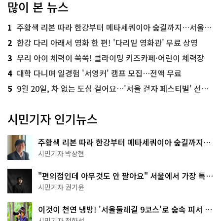
많이 본 뉴스
1
주황색 리본 따라 한강부터 메타세쿼이아 숲길까지…서울둘레길 15코스
2
한강 다리 아래서 영화 한 편! '다리밑 영화관' 무료 상영
3
우리 아이 체력이 쑥쑥! 클라이밍 키즈카페·어린이 체력장
4
대학 다니며 일경험 '서영커' 캠프 모집…전액 무료
5
9월 20일, 차 없는 도심 걸어요…'서울 걷자 페스티벌' 선착순 5천명
시민기자 인기뉴스
주황색 리본 따라 한강부터 메타세쿼이아 숲길까지…
서울둘레길 15코스
시민기자 박상현
"편의점인데 아무것도 안 팔아요" 서울에서 가장 특별
한 편의점의 정체
시민기자 권기윤
이것이 천연 냉방! '서울둘레길 9코스'로 숲속 피서 떠
나볼까
시민기자 정향선