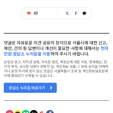
좋
49
트
페
카
아
위
이
카
터
스
오
요
북
톡
댓글은 자유로운 의견 공유의 장이므로 서울시에 대한 신고,
제안, 건의 등 답변이나 개선이 필요한 사항에 대해서는
전자
민원 응답소 누리집을 이용
하여 주시기 바랍니다.
상업성 광고, 저작권 침해, 저속한 표현, 특정인에 대한 비방, 명예훼손, 정
치적 목적, 유사한 내용의 반복적 글, 개인정보 유출,그 밖에 공익을 저해하
거나 운영 취지에 맞지 않는 댓글은 서울특별시 조례 및 개인정보보호법에
의해 통보없이 삭제될 수 있습니다.
응답소 누리집 바로가기