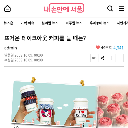
본
페
내
문
이
내
손
바
지
검
메
손
로
상
안
안
색
뉴
가
단
에
에
주
창
전
기
으
서
요
뉴스홈
기획·이슈
분야별 뉴스
비주얼 뉴스
우리동네 뉴스
시민기
서
열
로
체
울
서
이
울
기
-
보
비
동
서
스
기
뜨거운 테이크아웃 커피를 들 때는?
울
바
시
로
대
가
좋
admin
49
조회
4,341
표
기
아
소
통
발행일
2009.10.09. 00:00
요
포
페
S
글
글
수정일
2009.10.09. 00:00
털
이
N
자
자
지
S
크
크
U
공
기
기
R
유
크
작
L
하
게
게
복
기
변
변
사
경
경
하
하
기
기