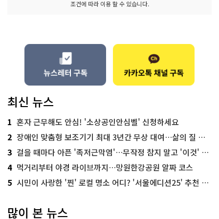
조건에 따라 이용 할 수 있습니다.
최신 뉴스
1
혼자 근무해도 안심! '소상공인안심벨' 신청하세요
2
장애인 맞춤형 보조기기 최대 3년간 무상 대여…삶의 질 높인다
3
걸을 때마다 아픈 '족저근막염'…무작정 참지 말고 '이것' 해보세요!
4
먹거리부터 야경 라이브까지…망원한강공원 알짜 코스
5
시민이 사랑한 '찐' 로컬 명소 어디? '서울에디션25' 추천 코스
많이 본 뉴스