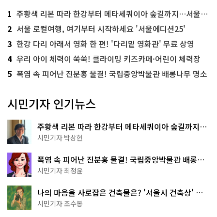
1
주황색 리본 따라 한강부터 메타세쿼이아 숲길까지…서울둘레길 15코스
2
서울 로컬여행, 여기부터 시작하세요 '서울에디션25'
3
한강 다리 아래서 영화 한 편! '다리밑 영화관' 무료 상영
4
우리 아이 체력이 쑥쑥! 클라이밍 키즈카페·어린이 체력장
5
폭염 속 피어난 진분홍 물결! 국립중앙박물관 배롱나무 명소
시민기자 인기뉴스
주황색 리본 따라 한강부터 메타세쿼이아 숲길까지…
서울둘레길 15코스
시민기자 박상현
폭염 속 피어난 진분홍 물결! 국립중앙박물관 배롱나
무 명소
시민기자 최정윤
나의 마음을 사로잡은 건축물은? '서울시 건축상' 수
상작 공개!
시민기자 조수봉