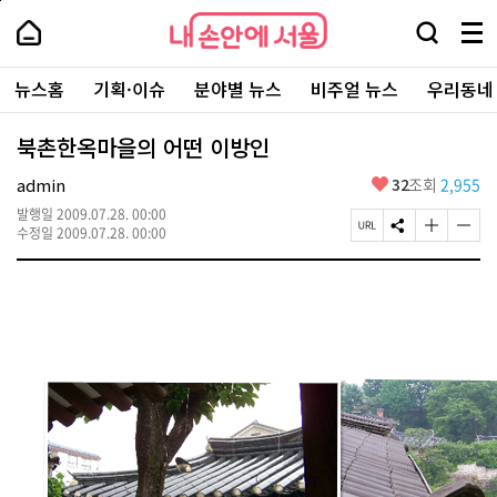
본
페
내
문
이
내
손
검
메
바
지
손
안
색
뉴
로
상
안
주
에
창
전
가
단
에
뉴스홈
기획·이슈
분야별 뉴스
비주얼 뉴스
우리동네
요
서
열
체
기
으
서
서
울
기
보
로
울
비
기
이
-
북촌한옥마을의 어떤 이방인
스
동
서
바
울
좋
admin
32
조회
2,955
로
시
아
가
대
발행일
2009.07.28. 00:00
요
기
페
S
글
글
표
수정일
2009.07.28. 00:00
이
N
자
자
소
지
S
크
크
통
U
공
기
기
포
R
유
크
작
털
L
하
게
게
복
기
변
변
사
경
경
하
하
기
기