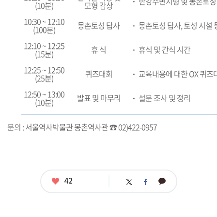
ㆍ
한강주변지형 및 몽촌토성
(10분)
모형 감상
10:30 ~ 12:10
몽촌토성 답사
ㆍ
몽촌토성 답사, 토성 시설 
(100분)
12:10 ~ 12:25
휴 식
ㆍ
휴식 및 간식 시간
(15분)
12:25 ~ 12:50
퀴즈대회
ㆍ
교육내용에 대한 OX 퀴즈
(25분)
12:50 ~ 13:00
발표 및 마무리
ㆍ
설문 조사 및 정리
(10분)
문의 : 서울역사박물관 몽촌역사관 ☎ 02)422-0957
좋
42
카
트
페
아
카
위
이
요
오
터
스
톡
북