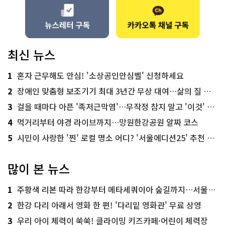
최신 뉴스
1
혼자 근무해도 안심! '소상공인안심벨' 신청하세요
2
장애인 맞춤형 보조기기 최대 3년간 무상 대여…삶의 질 높인다
3
걸을 때마다 아픈 '족저근막염'…무작정 참지 말고 '이것' 해보세요!
4
먹거리부터 야경 라이브까지…망원한강공원 알짜 코스
5
시민이 사랑한 '찐' 로컬 명소 어디? '서울에디션25' 추천 코스
많이 본 뉴스
1
주황색 리본 따라 한강부터 메타세쿼이아 숲길까지…서울둘레길 15코스
2
한강 다리 아래서 영화 한 편! '다리밑 영화관' 무료 상영
3
우리 아이 체력이 쑥쑥! 클라이밍 키즈카페·어린이 체력장