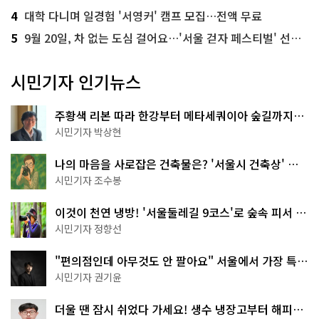
4
대학 다니며 일경험 '서영커' 캠프 모집…전액 무료
5
9월 20일, 차 없는 도심 걸어요…'서울 걷자 페스티벌' 선착순 5천명
시민기자 인기뉴스
주황색 리본 따라 한강부터 메타세쿼이아 숲길까지…
서울둘레길 15코스
시민기자 박상현
나의 마음을 사로잡은 건축물은? '서울시 건축상' 수
상작 공개!
시민기자 조수봉
이것이 천연 냉방! '서울둘레길 9코스'로 숲속 피서 떠
나볼까
시민기자 정향선
"편의점인데 아무것도 안 팔아요" 서울에서 가장 특별
한 편의점의 정체
시민기자 권기윤
더울 땐 잠시 쉬었다 가세요! 생수 냉장고부터 해피소