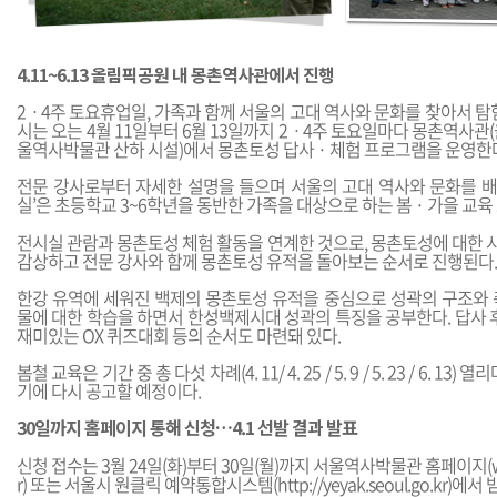
4.11~6.13 올림픽공원 내 몽촌역사관에서 진행
2ㆍ4주 토요휴업일, 가족과 함께 서울의 고대 역사와 문화를 찾아서 탐
시는 오는 4월 11일부터 6월 13일까지 2ㆍ4주 토요일마다 몽촌역사관
울역사박물관 산하 시설)에서 몽촌토성 답사 · 체험 프로그램을 운영한
전문 강사로부터 자세한 설명을 들으며 서울의 고대 역사와 문화를 배우
실’은 초등학교 3~6학년을 동반한 가족을 대상으로 하는 봄 · 가을 교
전시실 관람과 몽촌토성 체험 활동을 연계한 것으로, 몽촌토성에 대한
감상하고 전문 강사와 함께 몽촌토성 유적을 돌아보는 순서로 진행된다.
한강 유역에 세워진 백제의 몽촌토성 유적을 중심으로 성곽의 구조와 
물에 대한 학습을 하면서 한성백제시대 성곽의 특징을 공부한다. 답사 
재미있는 OX 퀴즈대회 등의 순서도 마련돼 있다.
봄철 교육은 기간 중 총 다섯 차례(4. 11/ 4. 25 / 5. 9 / 5. 23 / 6. 1
기에 다시 공고할 예정이다.
30일까지 홈페이지 통해 신청…4.1 선발 결과 발표
신청 접수는 3월 24일(화)부터 30일(월)까지 서울역사박물관 홈페이지(
r
) 또는 서울시 원클릭 예약통합시스템(
http://yeyak.seoul.go.kr
)에서 