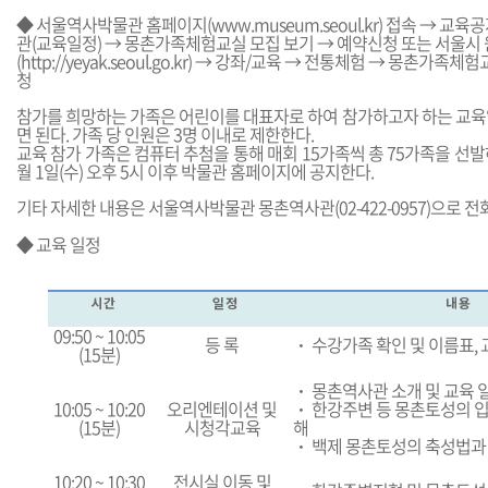
◆ 서울역사박물관 홈페이지(
www.museum.seoul.kr
) 접속 → 교육
관(교육일정) → 몽촌가족체험교실 모집 보기 → 예약신청 또는 서울
(
http://yeyak.seoul.go.kr
) → 강좌/교육 → 전통체험 → 몽촌가족체험
청
참가를 희망하는 가족은 어린이를 대표자로 하여 참가하고자 하는 교육
면 된다. 가족 당 인원은 3명 이내로 제한한다.
교육 참가 가족은 컴퓨터 추첨을 통해 매회 15가족씩 총 75가족을 선발하
월 1일(수) 오후 5시 이후 박물관 홈페이지에 공지한다.
기타 자세한 내용은 서울역사박물관 몽촌역사관(02-422-0957)으로 전
◆ 교육 일정
시 간
일 정
내 용
09:50 ~ 10:05
등 록
ㆍ
수강가족 확인 및 이름표, 
(15분)
ㆍ
몽촌역사관 소개 및 교육 
10:05 ~ 10:20
오리엔테이션 및
ㆍ
한강주변 등 몽촌토성의 입
(15분)
시청각교육
해
ㆍ
백제 몽촌토성의 축성법과 
10:20 ~ 10:30
전시실 이동 및