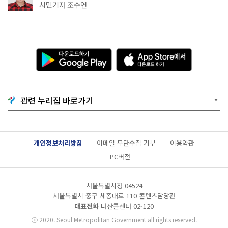
·무더위쉼터까지
시민기자 조수연
다
A
운
p
로
p
드
S
하
t
기
o
관련 누리집 바로가기
G
r
o
e
o
에
g
서
l
다
개인정보처리방침
이메일 무단수집 거부
이용약관
e
운
P
로
PC버전
l
드
a
하
y
기
서울특별시청 04524
서울특별시 중구 세종대로 110 콘텐츠담당관
대표전화
다산콜센터
02-120
ⓒ
2020. Seoul Metropolitan Government all rights reserved.