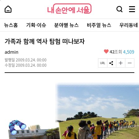
본
페
내
문
이
내
손
검
메
바
지
손
안
색
뉴
로
상
안
주
에
창
전
가
단
에
뉴스홈
기획·이슈
분야별 뉴스
비주얼 뉴스
우리동네
요
서
열
체
기
으
서
서
울
기
보
로
울
비
기
이
-
가족과 함께 역사 탐험 떠나보자
스
동
서
바
울
좋
admin
42
조회
4,509
로
시
아
가
대
발행일
2009.03.24. 00:00
요
기
페
S
글
글
표
수정일
2009.03.24. 00:00
이
N
자
자
소
지
S
크
크
통
U
공
기
기
포
R
유
크
작
털
L
하
게
게
복
기
변
변
사
경
경
하
하
기
기