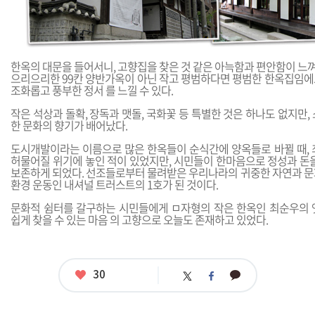
한옥의 대문을 들어서니, 고향집을 찾은 것 같은 아늑함과 편안함이 느
으리으리한 99칸 양반가옥이 아닌 작고 평범하다면 평범한 한옥집임에
조화롭고 풍부한 정서 를 느낄 수 있다.
작은 석상과 돌확, 장독과 맷돌, 국화꽃 등 특별한 것은 하나도 없지만,
한 문화의 향기가 배어났다.
도시개발이라는 이름으로 많은 한옥들이 순식간에 양옥들로 바뀔 때, 
허물어질 위기에 놓인 적이 있었지만, 시민들이 한마음으로 정성과 돈을
보존하게 되었다. 선조들로부터 물려받은 우리나라의 귀중한 자연과 문
환경 운동인 내셔널 트러스트의 1호가 된 것이다.
문화적 쉼터를 갈구하는 시민들에게 ㅁ자형의 작은 한옥인 최순우의 
쉽게 찾을 수 있는 마음 의 고향으로 오늘도 존재하고 있었다.
좋
30
카
트
페
아
카
위
이
요
오
터
스
톡
북