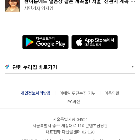
한여름에도 얼음장 같은 계곡물! 서울 '진관사 계곡'이
천국이네~
시민기자 양지영
다
A
운
p
로
p
드
S
하
t
기
o
관련 누리집 바로가기
G
r
o
e
o
에
g
서
l
다
개인정보처리방침
이메일 무단수집 거부
이용약관
e
운
P
로
PC버전
l
드
a
하
y
기
서울특별시청 04524
서울특별시 중구 세종대로 110 콘텐츠담당관
대표전화
다산콜센터
02-120