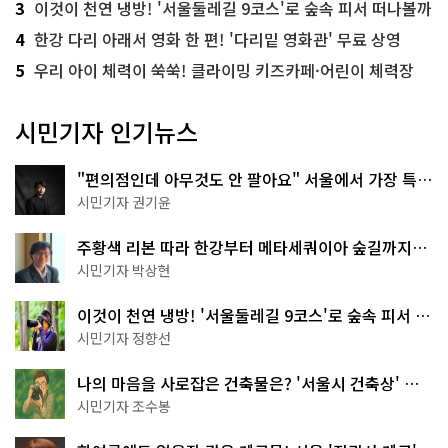
3
이것이 천연 냉방! '서울둘레길 9코스'로 숲속 피서 떠나볼까
4
한강 다리 아래서 영화 한 편! '다리밑 영화관' 무료 상영
5
우리 아이 체력이 쑥쑥! 클라이밍 키즈카페·어린이 체력장
시민기자 인기뉴스
"편의점인데 아무것도 안 팔아요" 서울에서 가장 특별
한 편의점의 정체
시민기자 권기윤
주황색 리본 따라 한강부터 메타세쿼이아 숲길까지…
서울둘레길 15코스
시민기자 박상현
이것이 천연 냉방! '서울둘레길 9코스'로 숲속 피서 떠
나볼까
시민기자 정향선
나의 마음을 사로잡은 건축물은? '서울시 건축상' 수
상작 공개!
시민기자 조수봉