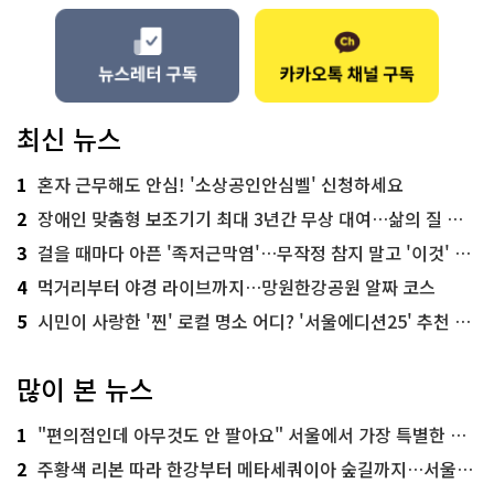
최신 뉴스
1
혼자 근무해도 안심! '소상공인안심벨' 신청하세요
2
장애인 맞춤형 보조기기 최대 3년간 무상 대여…삶의 질 높인다
3
걸을 때마다 아픈 '족저근막염'…무작정 참지 말고 '이것' 해보세요!
4
먹거리부터 야경 라이브까지…망원한강공원 알짜 코스
5
시민이 사랑한 '찐' 로컬 명소 어디? '서울에디션25' 추천 코스
많이 본 뉴스
1
"편의점인데 아무것도 안 팔아요" 서울에서 가장 특별한 편의점의 정체
2
주황색 리본 따라 한강부터 메타세쿼이아 숲길까지…서울둘레길 15코스