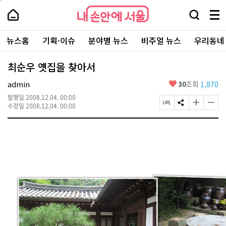
본
페
내
문
이
내
손
검
메
바
지
손
안
색
뉴
로
상
안
주
에
창
전
가
단
에
뉴스홈
기획·이슈
분야별 뉴스
비주얼 뉴스
우리동네
요
서
열
체
기
으
서
서
울
기
보
로
울
비
기
이
-
최순우 옛집을 찾아서
스
동
서
바
울
좋
admin
30
조회
1,870
로
시
아
가
대
발행일
2008.12.04. 00:00
요
기
페
S
글
글
표
수정일
2008.12.04. 00:00
이
N
자
자
소
지
S
크
크
통
U
공
기
기
포
R
유
크
작
털
L
하
게
게
복
기
변
변
사
경
경
하
하
기
기