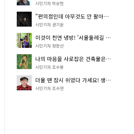
시민기자 박상현
"편의점인데 아무것도 안 팔아요" 서울에서 가장 특별한 편의점의 정체
시민기자 권기윤
이것이 천연 냉방! '서울둘레길 9코스'로 숲속 피서 떠나볼까
시민기자 정향선
나의 마음을 사로잡은 건축물은? '서울시 건축상' 수상작 공개!
시민기자 조수봉
더울 땐 잠시 쉬었다 가세요! 생수 냉장고부터 해피소·무더위쉼터까지
시민기자 조수연