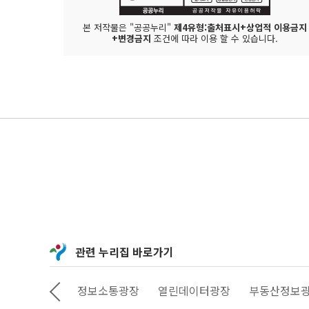
본 저작물은 "공공누리"
제4유형:출처표시+상업적 이용금지
+변경금지
조건에 따라 이용 할 수 있습니다.
관련 누리집 바로가기
상상대로 서울
정보소통광장
열린데이터광장
부동산정보