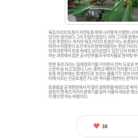
육조거리의 토층이 자연토층 위에 시커멓게 선명한 나이테
있지만 생각보다 그리 두텁지 않았다. 아마 그 이후 문
으로 추정된다. 하지만 육조거리의 토층은 어느 토층보다
피면서 어렴풋이 조선개국과 함께 태동하는 한양 거리의
의 파괴흔적이 토층 속에도 남아있었다. 임진 난의 피해
하는 과정에서 많은 공사인부들과 우마차들로 한바탕 부
한편 육조거리는 일제침략기를 거치면서 전차 도로로 변
스란히 숨 쉬고 있었다. 나는 중학교 때까지 전차를 타고
토층 하상부에는 청계천으로 흐르는 물줄기가 있어 이끼 
터에 이르는 인공토층은 지나온 역사를 대변하는 흔적이
토층발굴 공개현장에서 저 멀리 광화문을 배경으로 북악산
광장이 옛 육조거리의 분위기를 살려 서울의 새로운 명
이 됐으면 하는 바람이다.
좋
38
아
요