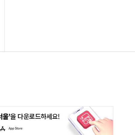
평생학습포털
청년포털
대기환경정보
에코마일리지
A
p