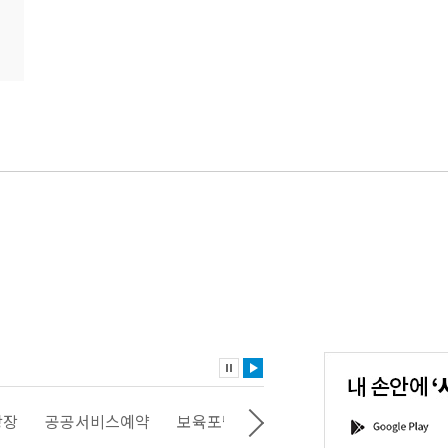
내
손
안
에
'서
광장
공공서비스예약
보육포털
일자리포털
문화포털
G
울'을
o