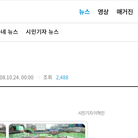
주
뉴스
영상
매거진
요
서
비
스
바
네 뉴스
시민기자 뉴스
로
가
기"
08.10.24. 00:00
조회
2,488
시민기자 이혁진