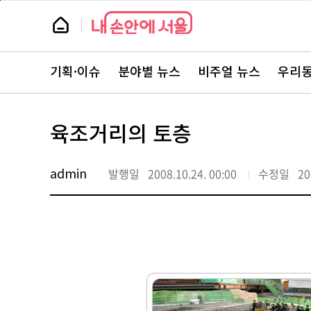
본
페
문
이
뉴
바
지
스
로
상
룸
가
단
뉴
기
으
스
로
기획·이슈
분야별 뉴스
비주얼 뉴스
우리동
주
이
요
동
서
비
스
육조거리의 토층
바
로
가
기
admin
발행일
2008.10.24. 00:00
수정일
20