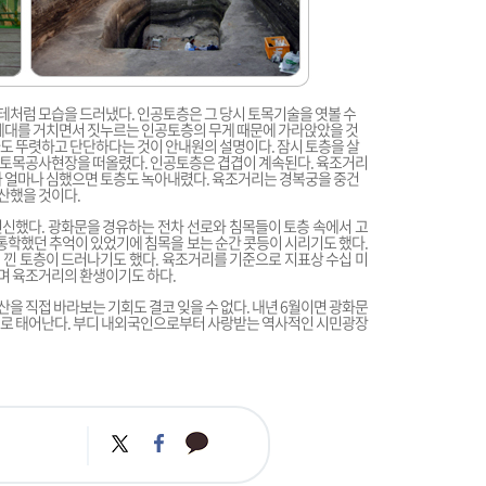
처럼 모습을 드러냈다. 인공토층은 그 당시 토목기술을 엿볼 수
명세대를 거치면서 짓누르는 인공토층의 무게 때문에 가라앉았을 것
도 뚜렷하고 단단하다는 것이 안내원의 설명이다. 잠시 토층을 살
 토목공사현장을 떠올렸다. 인공토층은 겹겹이 계속된다. 육조거리
가 얼마나 심했으면 토층도 녹아내렸다. 육조거리는 경복궁을 중건
산했을 것이다.
신했다. 광화문을 경유하는 전차 선로와 침목들이 토층 속에서 고
 통학했던 추억이 있었기에 침목을 보는 순간 콧등이 시리기도 했다.
낀 토층이 드러나기도 했다. 육조거리를 기준으로 지표상 수십 미
며 육조거리의 환생이기도 하다.
을 직접 바라보는 기회도 결코 잊을 수 없다. 내년 6월이면 광화문
소로 태어난다. 부디 내외국인으로부터 사랑받는 역사적인 시민광장
카
트
페
카
위
이
오
터
스