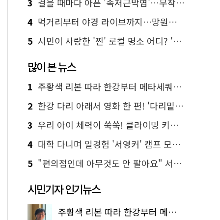
3
걸을 때마다 아픈 '족저근막염'…무작정 참지 말고 '이것' 해보세요!
4
먹거리부터 야경 라이브까지…망원한강공원 알짜 코스
5
시민이 사랑한 '찐' 로컬 명소 어디? '서울에디션25' 추천 코스
많이 본 뉴스
1
주황색 리본 따라 한강부터 메타세쿼이아 숲길까지…서울둘레길 15코스
2
한강 다리 아래서 영화 한 편! '다리밑 영화관' 무료 상영
3
우리 아이 체력이 쑥쑥! 클라이밍 키즈카페·어린이 체력장
4
대학 다니며 일경험 '서영커' 캠프 모집…전액 무료
5
"편의점인데 아무것도 안 팔아요" 서울에서 가장 특별한 편의점의 정체
시민기자 인기뉴스
주황색 리본 따라 한강부터 메타세쿼이아 숲길까지…서울둘레길 15코스