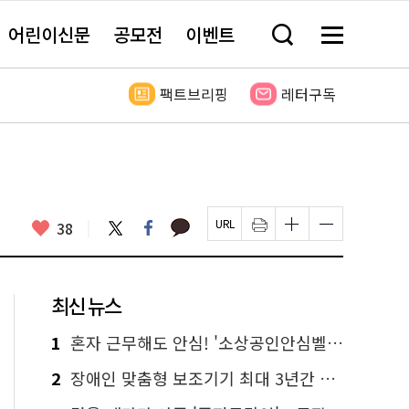
어린이신문
공모전
이벤트
검
메
색
뉴
창
전
열
체
팩트브리핑
레터구독
기
보
기
카
좋
트
페
38
페
인
글
글
카
위
이
아
이
쇄
자
자
오
터
스
요
지
하
크
크
톡
북
U
기
기
기
R
새
크
작
L
창
게
게
최신 뉴스
복
열
변
변
사
림
경
경
하
하
1
혼자 근무해도 안심! '소상공인안심벨' 신청하세요
기
기
2
장애인 맞춤형 보조기기 최대 3년간 무상 대여…삶의 질 높인다