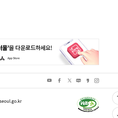
평생학습포털
청년포털
대기환경정보
에코마일리지
A
p
p
S
t
o
유
페
트
네
카
인
r
튜
이
위
이
카
스
e
브
스
터
버
오
타
북
블
스
그
로
토
램
그
리
eoul.go.kr