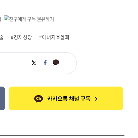
술
#경제성장
#에너지효율화
카
트
페
카
위
이
오
터
스
톡
북