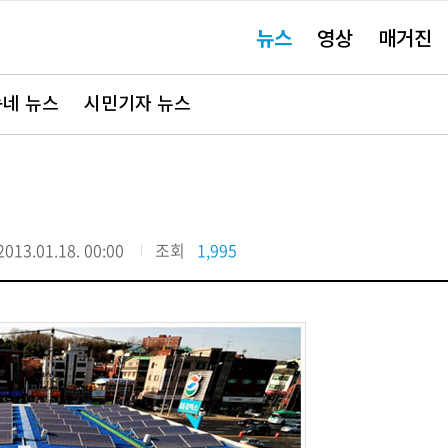
주
뉴스
영상
매거진
요
서
비
스
바
네 뉴스
시민기자 뉴스
로
가
기"
2013.01.18. 00:00
조회
1,995