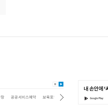
내
손
안
에
'서
광장
공공서비스예약
보육포털
일자리포털
문화포털
G
울'을
o
다
o
운