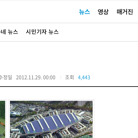
주
뉴스
영상
매거진
요
서
비
스
바
네 뉴스
시민기자 뉴스
로
가
기"
수정일
2012.11.29. 00:00
조회
4,443