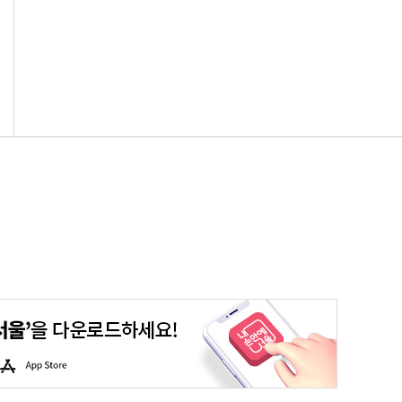
평생학습포털
청년포털
대기환경정보
에코마일리지
A
p
p