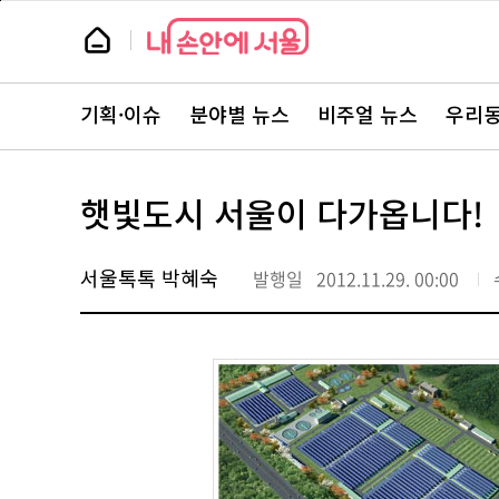
본
페
문
이
뉴
바
지
스
로
상
룸
가
단
뉴
기
으
스
로
기획·이슈
분야별 뉴스
비주얼 뉴스
우리동
주
이
요
동
서
비
스
햇빛도시 서울이 다가옵니다!
바
로
가
기
서울톡톡 박혜숙
발행일
2012.11.29. 00:00