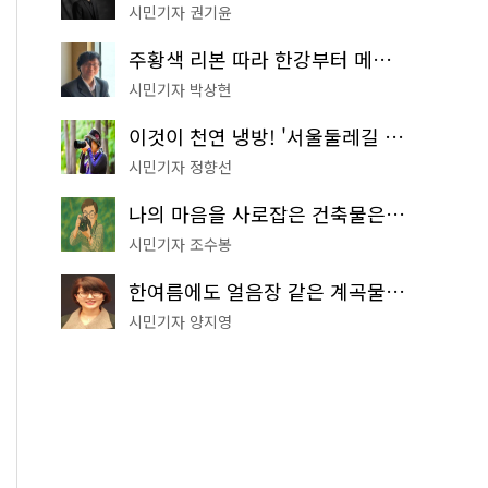
시민기자 권기윤
주황색 리본 따라 한강부터 메타세쿼이아 숲길까지…서울둘레길 15코스
시민기자 박상현
이것이 천연 냉방! '서울둘레길 9코스'로 숲속 피서 떠나볼까
시민기자 정향선
나의 마음을 사로잡은 건축물은? '서울시 건축상' 수상작 공개!
시민기자 조수봉
한여름에도 얼음장 같은 계곡물! 서울 '진관사 계곡'이 천국이네~
시민기자 양지영