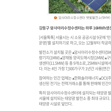
강동구 암사아리수정수센터는 하루 16MWh생산
[서울톡톡] 서울시는 시 소유 공공시설 9곳에 
운영)'를 설치하기로 하고, 오는 12월부터 착공
발전소가 설치될 곳은 ▴암사아리수정수센터(5MW
량기지(1MW) ▴양재동 양곡도매시장(1MW) ▴
생센터(11.5MW) 등 총 9개소로, 25MW시설에서
다. 이는 4인 가정 7,500가구가 1년간 사용(연간
참여하는 민간 업체는 ▴한화솔라에너지 ▴OCI(주
생산된 전기는 전력거래소를 통해 판매해 민간이 
특히 암사아리수정수센터에 설치되는 태양광 발전
서울에 설치되는 태양광 발전소 중 최대 규모다.
태양광 시설로 덮인다.