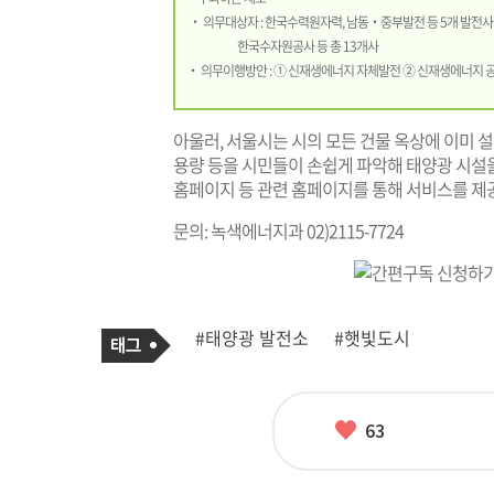
‧ 의무대상자 : 한국수력원자력, 남동‧중부발전 등 5개 발전사
한국수자원공사 등 총 13개사
‧ 의무이행방안 : ① 신재생에너지 자체발전 ② 신재생에너지 
아울러, 서울시는 시의 모든 건물 옥상에 이미 
용량 등을 시민들이 손쉽게 파악해 태양광 시설을
홈페이지 등 관련 홈페이지를 통해 서비스를 제
문의: 녹색에너지과 02)2115-7724
기
태
#태양광 발전소
#햇빛도시
사
그
관
련
태
그
좋
63
아
요