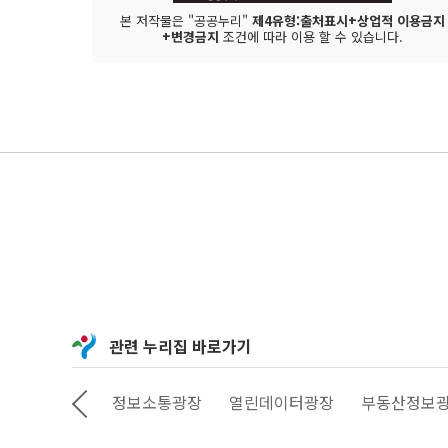
본 저작물은 "공공누리"
제4유형:출처표시+상업적 이용금지
+변경금지
조건에 따라 이용 할 수 있습니다.
관련 누리집 바로가기
상상대로 서울
정보소통광장
열린데이터광장
부동산정보