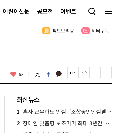
어린이신문
공모전
이벤트
검
메
색
뉴
창
전
열
체
팩트브리핑
레터구독
기
보
기
카
좋
트
페
63
페
인
글
글
카
위
이
아
이
쇄
자
자
오
터
스
요
지
하
크
크
톡
북
U
기
기
기
R
새
크
작
L
창
게
게
최신 뉴스
복
열
변
변
사
림
경
경
하
하
1
혼자 근무해도 안심! '소상공인안심벨' 신청하세요
기
기
2
장애인 맞춤형 보조기기 최대 3년간 무상 대여…삶의 질 높인다