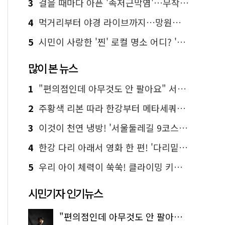
3
걸을 때마다 아픈 '족저근막염'…무작정 참지 말고 '이것' 해보세요!
4
먹거리부터 야경 라이브까지…망원한강공원 알짜 코스
5
시민이 사랑한 '찐' 로컬 명소 어디? '서울에디션25' 추천 코스
많이 본 뉴스
1
"편의점인데 아무것도 안 팔아요" 서울에서 가장 특별한 편의점의 정체
2
주황색 리본 따라 한강부터 메타세쿼이아 숲길까지…서울둘레길 15코스
3
이것이 천연 냉방! '서울둘레길 9코스'로 숲속 피서 떠나볼까
4
한강 다리 아래서 영화 한 편! '다리밑 영화관' 무료 상영
5
우리 아이 체력이 쑥쑥! 클라이밍 키즈카페·어린이 체력장
시민기자 인기뉴스
"편의점인데 아무것도 안 팔아요" 서울에서 가장 특별한 편의점의 정체