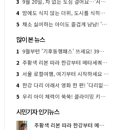
3
9월 20일, 차 없는 도심 걸어요…'서울 걷자 페스티벌' 선착순 5천명
4
밤에도 식지 않는 더위, 도시를 식히는 시원한 해법은?
5
채소 싫어하는 아이도 즐겁게 냠냠! '찾아가는 서울시 식생활 교육' 현장
많이 본 뉴스
1
9월부턴 '기후동행패스' 쓰세요! 39세까지 청년 혜택
2
주황색 리본 따라 한강부터 메타세쿼이아 숲길까지…서울둘레길 15코스
3
서울 로컬여행, 여기부터 시작하세요 '서울에디션25'
4
한강 다리 아래서 영화 한 편! '다리밑 영화관' 무료 상영
5
우리 아이 체력이 쑥쑥! 클라이밍 키즈카페·어린이 체력장
시민기자 인기뉴스
주황색 리본 따라 한강부터 메타세쿼이아 숲길까지…서울둘레길 15코스