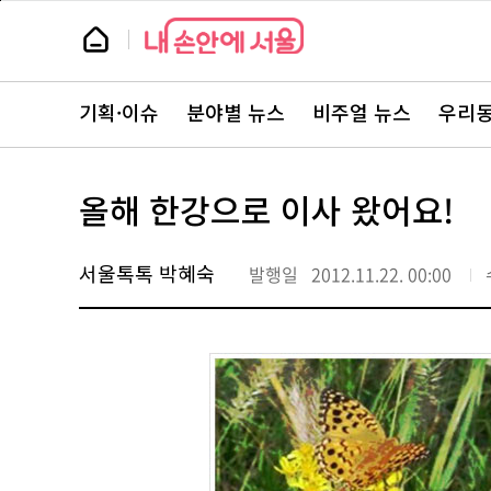
본
페
문
이
뉴
바
지
스
로
상
룸
가
단
뉴
기
으
스
로
기획·이슈
분야별 뉴스
비주얼 뉴스
우리동
주
이
요
동
서
비
스
올해 한강으로 이사 왔어요!
바
로
가
기
서울톡톡 박혜숙
발행일
2012.11.22. 00:00