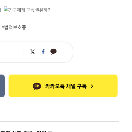
#법적보호종
카
트
페
카
위
이
오
터
스
톡
북