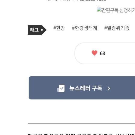
기
태
#한강
#한강생태계
#멸종위기종
사
그
관
련
태
그
좋
68
아
요