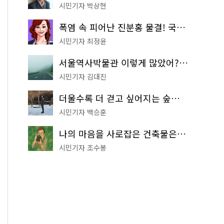
시민기자 박상현
폭염 속 피어난 진분홍 물결! 국립중앙박물관 배롱나무 명소
시민기자 최정윤
서울역사박물관 이렇게 많았어? 주말마다 한 곳씩 떠나는 역사 산책
시민기자 김대진
더울수록 더 걷고 싶어지는 숲길! 서울둘레길 '아차산 코스'
시민기자 백승훈
나의 마음을 사로잡은 건축물은? '서울시 건축상' 수상작 공개!
시민기자 조수봉