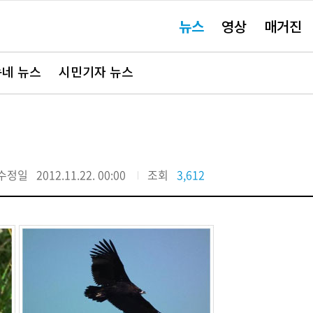
주
뉴스
영상
매거진
요
서
비
스
바
네 뉴스
시민기자 뉴스
로
가
기"
수정일
2012.11.22. 00:00
조회
3,612