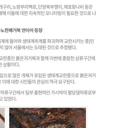
 금개구리, 노랑부리백로, 단양쑥부쟁이, 애호랑나비 등은
계해 이들에 대한 지속적인 모니터링이 필요한 것으로 나
·노란배거북 연이어 등장
계에 들어와 생태계위계를 파괴하며 교란시키는 종)인
지 않아 서울에서는 도태된 것으로 추정됐다.
계교란종인 붉은귀거북과 함께 이번에 중랑천 상류구간에
한 상황이다.
입으로 많은 개체가 유입된 생태계교란종으로 붉은귀거
 이에 대한 시민들의 관심이 적극 요구된다.
한강하류구간에서 일부 출현하던 가시박이 팔당댐하류로부
고 있었다.