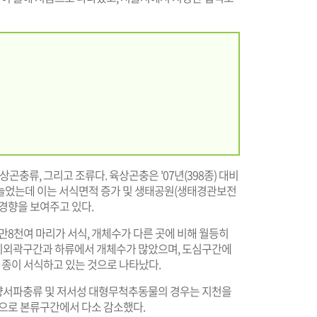
곤충류, 그리고 조류다. 육상곤충은 '07년(398종) 대비
이 늘었는데 이는 서식면적 증가 및 생태공원(생태경관보전
경향을 보여주고 있다.
8천여 마리가 서식, 개체수가 다른 곳에 비해 월등히
시외곽구간과 하류에서 개체수가 많았으며, 도심구간에
한 종이 서식하고 있는 것으로 나타났다.
양서파충류 및 저서성 대형무척추동물의 경우는 지천을
향으로 본류구간에서 다소 감소했다.