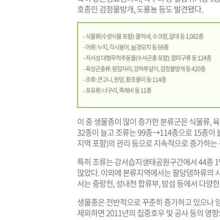
호종인 검정물방개, 도룡뇽 등도 발견됐다.
- 식물류(수생식물 포함): 물억새, 수크령, 갈대 등 1,082종
- 어류: 누치, 각시붕어, 됭경모치 등 69종
- 저서성 대형무척추동물(수서곤충 포함): 깔따구류 등 124종
- 육상곤충류: 왕잠자리, 강하루살이, 검정물방개 등 420종
- 조류: 큰고니, 원앙, 황조롱이 등 114종
- 포유류: 너구리, 족제비 등 11종
이 중 생물종이 많이 증가한 분류군은 식물류, 육상
32종이 늘고 조류는 99종→114종으로 15종
지역 포함)의 관리 등으로 지속적으로 증가하는 
특히 조류는 강서습지생태공원구간에서 44종 1만
많았다. 이외에 본류지역에서는 팔당댐하류의 
서는 중랑천, 성내천 합류부, 밤섬 등에서 다양
생물종은 전반적으로 꾸준히 증가하고 있으나 
제외하면 2011년의 집중호우 및 공사 등의 영