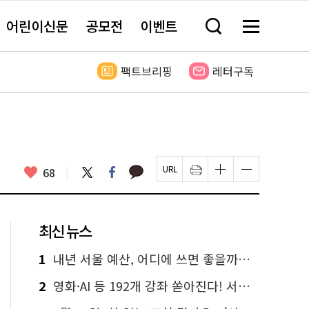
어린이신문
공모전
이벤트
검
메
색
뉴
창
전
열
체
팩트브리핑
레터구독
기
보
기
카
좋
트
페
68
페
인
글
글
카
위
이
아
이
쇄
자
자
오
터
스
요
지
하
크
크
톡
북
U
기
기
기
R
새
크
작
L
창
게
게
최신 뉴스
복
열
변
변
사
림
경
경
하
하
1
내년 서울 예산, 어디에 쓰면 좋을까요? 온라인 투표
기
기
2
영화·AI 등 192개 강좌 쏟아진다! 서울시민대학 선착순 신청