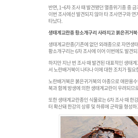
반면, 1~6차 조사 때 발견됐던 멸종위기종 중
이번 조사에선 발견되지 않아 타 조사연구와 연
타났다.
생태계교란종 황소개구리 사라지고 붉은귀거북
생태계교란종(기존에 없던 외래종으로 자연생태
황소개구리는 6차 조사에 이어 이번에도 발견되
하지만 지난 번 조사 때 발견된 대표적인 생태
서 노란배거북이 나타나 이에 대한 조치가 필요
노란배거북은 붉은귀거북의 아종으로 애완용수
북과 함께 방생에 의한 생태계교란이 우려되므로
또한 생태계교란종인 식물로는 6차 조사 때 
터 확산돼 한강의 상류 및 하류에 군락을 형성하