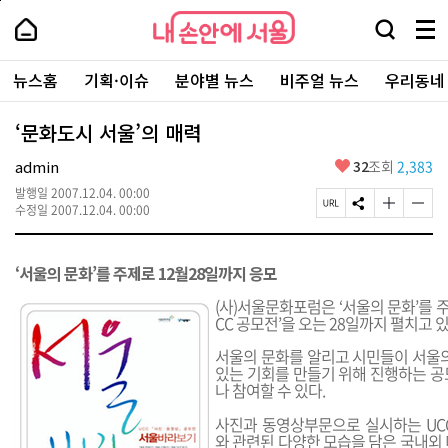
본
페
내
문
이
내
손
검
메
바
지
손
안
색
뉴
로
상
안
주
에
창
전
가
단
에
뉴스홈
기획·이슈
분야별 뉴스
비주얼 뉴스
우리동네
요
서
열
체
기
으
서
서
울
기
보
로
울
비
기
이
-
‘문화도시 서울’의 매력
스
동
서
바
울
좋
admin
32
조회
2,383
로
시
아
가
대
발행일
2007.12.04. 00:00
요
기
페
S
글
글
표
수정일
2007.12.04. 00:00
이
N
자
자
소
지
S
크
크
통
U
공
기
기
포
‘서울의 문화’를 주제로 12월28일까지 응모
R
유
크
작
털
L
하
게
게
(사)서울문화포럼은 ‘서울의 문화’를 주제
복
기
변
변
CC 공모전’을 오는 28일까지 펼치고 있
사
경
경
하
하
서울의 문화를 알리고 시민들이 서울의
기
기
있는 기회를 만들기 위해 진행하는 공
나 참여할 수 있다.
사진과 동영상부문으로 실시하는 UC
와 관련된 다양한 모습을 담은 국내외