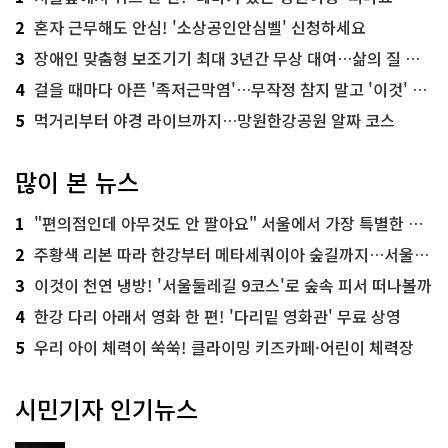
2
혼자 근무해도 안심! '소상공인안심벨' 신청하세요
3
장애인 맞춤형 보조기기 최대 3년간 무상 대여…삶의 질 높인다
4
걸을 때마다 아픈 '족저근막염'…무작정 참지 말고 '이것' 해보세요!
5
먹거리부터 야경 라이브까지…망원한강공원 알짜 코스
많이 본 뉴스
1
"편의점인데 아무것도 안 팔아요" 서울에서 가장 특별한 편의점의 정체
2
주황색 리본 따라 한강부터 메타세쿼이아 숲길까지…서울둘레길 15코스
3
이것이 천연 냉방! '서울둘레길 9코스'로 숲속 피서 떠나볼까
4
한강 다리 아래서 영화 한 편! '다리밑 영화관' 무료 상영
5
우리 아이 체력이 쑥쑥! 클라이밍 키즈카페·어린이 체력장
시민기자 인기뉴스