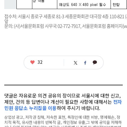
접수처: 서울시 종로구 세종로 81-3 세종문화회관 대극장 4층 110-82
앞
문의: (사)서울문화포럼 사무국 02-772-7917, 서울문화포럼 홈페이지(
w
좋
32
카
트
페
아
카
위
이
요
오
터
스
톡
북
댓글은 자유로운 의견 공유의 장이므로 서울시에 대한 신고,
제안, 건의 등 답변이나 개선이 필요한 사항에 대해서는
전자
민원 응답소 누리집을 이용
하여 주시기 바랍니다.
상업성 광고, 저작권 침해, 저속한 표현, 특정인에 대한 비방, 명예훼손, 정
치적 목적, 유사한 내용의 반복적 글, 개인정보 유출,그 밖에 공익을 저해하