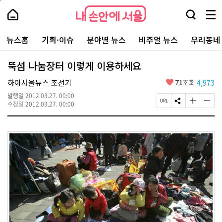
본
페
내
문
이
내
손
검
메
바
지
손
안
색
뉴
로
상
안
주
에
창
전
가
단
에
뉴스홈
기획·이슈
분야별 뉴스
비주얼 뉴스
우리동네
요
서
열
체
기
으
서
서
울
기
보
로
울
비
기
이
-
뚝섬 나눔장터 이렇게 이용하세요
스
동
서
바
울
좋
하이서울뉴스 조선기
71
조회
4,973
로
시
아
가
대
발행일
2012.03.27. 00:00
요
기
페
S
글
글
표
수정일
2012.03.27. 00:00
이
N
자
자
소
지
S
크
크
통
U
공
기
기
포
R
유
크
작
털
L
하
게
게
복
기
변
변
사
경
경
하
하
기
기