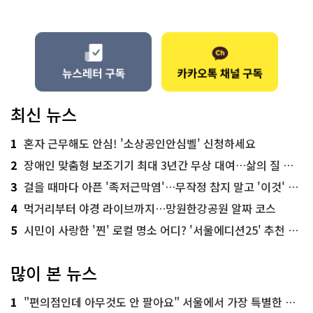
최신 뉴스
1
혼자 근무해도 안심! '소상공인안심벨' 신청하세요
2
장애인 맞춤형 보조기기 최대 3년간 무상 대여…삶의 질 높인다
3
걸을 때마다 아픈 '족저근막염'…무작정 참지 말고 '이것' 해보세요!
4
먹거리부터 야경 라이브까지…망원한강공원 알짜 코스
5
시민이 사랑한 '찐' 로컬 명소 어디? '서울에디션25' 추천 코스
많이 본 뉴스
1
"편의점인데 아무것도 안 팔아요" 서울에서 가장 특별한 편의점의 정체