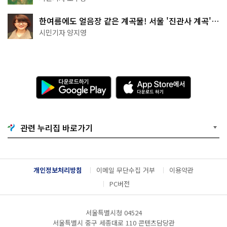
한여름에도 얼음장 같은 계곡물! 서울 '진관사 계곡'이
천국이네~
시민기자 양지영
다
A
운
p
로
p
드
S
하
t
기
o
관련 누리집 바로가기
G
r
o
e
o
에
g
서
l
다
개인정보처리방침
이메일 무단수집 거부
이용약관
e
운
P
로
PC버전
l
드
a
하
y
기
서울특별시청 04524
서울특별시 중구 세종대로 110 콘텐츠담당관