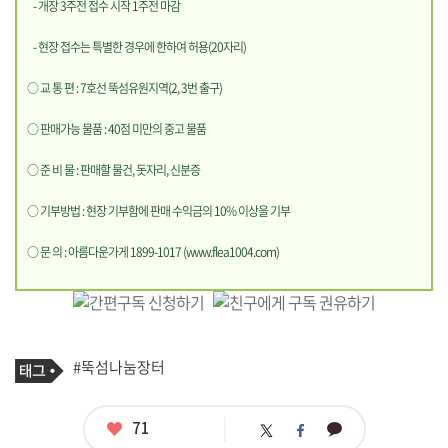
- 개장 3주전 접수 시작 1주전 마감
- 현장 접수는 특별한 경우에 한하여 허용(20자리)
○ 교 통 편 : 7호선 뚝섬유원지역(2, 3번 출구)
○ 판매가능 물품 : 40점 미만의 중고 물품
○ 준 비 물 : 판매할 물건, 돗자리, 신분증
○ 기부방법 : 현장 기부함에 판매 수익금의 10% 이상을 기부
○ 문 의 : 아름다운가게 1899-1017 (
www.flea1004.com
)
기
태
#뚝섬나눔장터
사
그
관
련
태
좋
71
카
트
페
그
아
카