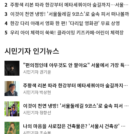
2
주황색 리본 따라 한강부터 메타세쿼이아 숲길까지…서울둘레길 15코스
3
이것이 천연 냉방! '서울둘레길 9코스'로 숲속 피서 떠나볼까
4
한강 다리 아래서 영화 한 편! '다리밑 영화관' 무료 상영
5
우리 아이 체력이 쑥쑥! 클라이밍 키즈카페·어린이 체력장
시민기자 인기뉴스
"편의점인데 아무것도 안 팔아요" 서울에서 가장 특별
한 편의점의 정체
시민기자 권기윤
주황색 리본 따라 한강부터 메타세쿼이아 숲길까지…
서울둘레길 15코스
시민기자 박상현
이것이 천연 냉방! '서울둘레길 9코스'로 숲속 피서 떠
나볼까
시민기자 정향선
나의 마음을 사로잡은 건축물은? '서울시 건축상' 수
상작 공개!
시민기자 조수봉