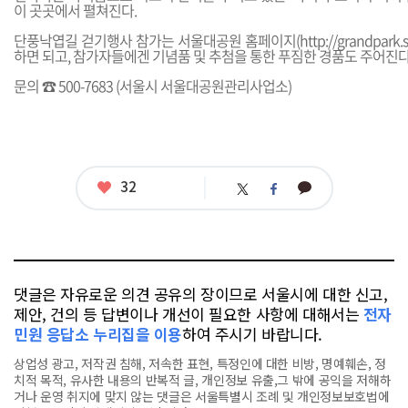
이 곳곳에서 펼쳐진다.
단풍낙엽길 걷기행사 참가는 서울대공원 홈페이지(
http://grandpark.s
하면 되고, 참가자들에겐 기념품 및 추첨을 통한 푸짐한 경품도 주어진다
문의 ☎ 500-7683 (서울시 서울대공원관리사업소)
좋
32
카
트
페
아
카
위
이
요
오
터
스
톡
북
댓글은 자유로운 의견 공유의 장이므로 서울시에 대한 신고,
제안, 건의 등 답변이나 개선이 필요한 사항에 대해서는
전자
민원 응답소 누리집을 이용
하여 주시기 바랍니다.
상업성 광고, 저작권 침해, 저속한 표현, 특정인에 대한 비방, 명예훼손, 정
치적 목적, 유사한 내용의 반복적 글, 개인정보 유출,그 밖에 공익을 저해하
거나 운영 취지에 맞지 않는 댓글은 서울특별시 조례 및 개인정보보호법에