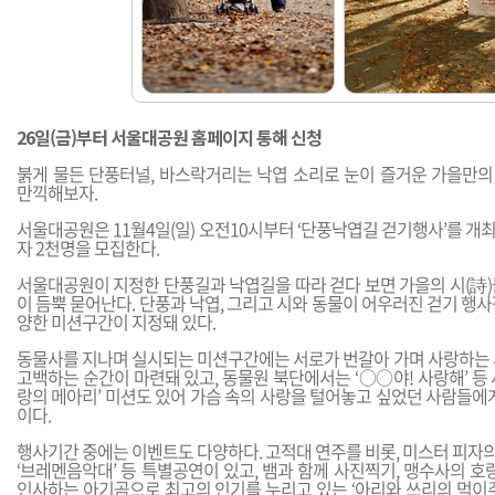
26일(금)부터 서울대공원 홈페이지 통해 신청
붉게 물든 단풍터널, 바스락거리는 낙엽 소리로 눈이 즐거운 가을만
만끽해보자.
서울대공원은 11월4일(일) 오전10시부터 ‘단풍낙엽길 걷기행사’를 개최하
자 2천명을 모집한다.
서울대공원이 지정한 단풍길과 낙엽길을 따라 걷다 보면 가을의 시(詩)
이 듬뿍 묻어난다. 단풍과 낙엽, 그리고 시와 동물이 어우러진 걷기 행
양한 미션구간이 지정돼 있다.
동물사를 지나며 실시되는 미션구간에는 서로가 번갈아 가며 사랑하는 
고백하는 순간이 마련돼 있고, 동물원 북단에서는 ‘○○야! 사랑해’ 등
랑의 메아리’ 미션도 있어 가슴 속의 사랑을 털어놓고 싶었던 사람들에
이다.
행사기간 중에는 이벤트도 다양하다. 고적대 연주를 비롯, 미스터 피자의 
‘브레멘음악대’ 등 특별공연이 있고, 뱀과 함께 사진찍기, 맹수사의 호
인사하는 아기곰으로 최고의 인기를 누리고 있는 ‘아리와 쓰리의 먹이주