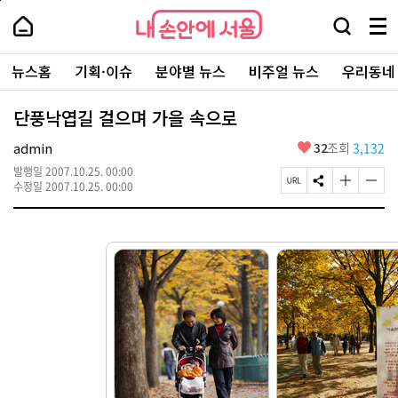
본
페
내
문
이
내
손
검
메
바
지
손
안
색
뉴
로
상
안
주
에
창
전
가
단
에
뉴스홈
기획·이슈
분야별 뉴스
비주얼 뉴스
우리동네
요
서
열
체
기
으
서
서
울
기
보
로
울
비
기
이
-
단풍낙엽길 걸으며 가을 속으로
스
동
서
바
울
좋
admin
32
조회
3,132
로
시
아
가
대
발행일
2007.10.25. 00:00
요
기
페
S
글
글
표
수정일
2007.10.25. 00:00
이
N
자
자
소
지
S
크
크
통
U
공
기
기
포
R
유
크
작
털
L
하
게
게
복
기
변
변
사
경
경
하
하
기
기