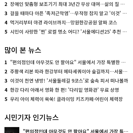
2
장애인 맞춤형 보조기기 최대 3년간 무상 대여…삶의 질 높인다
3
걸을 때마다 아픈 '족저근막염'…무작정 참지 말고 '이것' 해보세요!
4
먹거리부터 야경 라이브까지…망원한강공원 알짜 코스
5
시민이 사랑한 '찐' 로컬 명소 어디? '서울에디션25' 추천 코스
많이 본 뉴스
1
"편의점인데 아무것도 안 팔아요" 서울에서 가장 특별한 편의점의 정체
2
주황색 리본 따라 한강부터 메타세쿼이아 숲길까지…서울둘레길 15코스
3
이것이 천연 냉방! '서울둘레길 9코스'로 숲속 피서 떠나볼까
4
한강 다리 아래서 영화 한 편! '다리밑 영화관' 무료 상영
5
우리 아이 체력이 쑥쑥! 클라이밍 키즈카페·어린이 체력장
시민기자 인기뉴스
"편의점인데 아무것도 안 팔아요" 서울에서 가장 특별