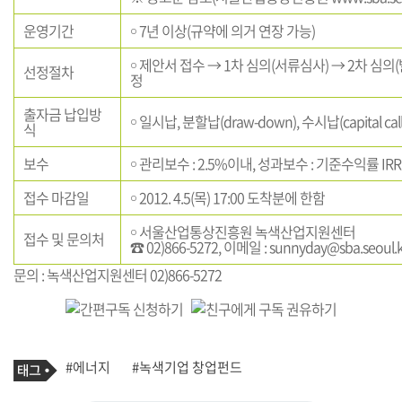
운영기간
￮ 7년 이상(규약에 의거 연장 가능)
￮ 제안서 접수 → 1차 심의(서류심사) → 2차 심의
선정절차
정
출자금 납입방
￮ 일시납, 분할납(draw-down), 수시납(capital ca
식
보수
￮ 관리보수 : 2.5%이내, 성과보수 : 기준수익률 IR
접수 마감일
￮ 2012. 4.5(목) 17:00 도착분에 한함
￮ 서울산업통상진흥원 녹색산업지원센터
접수 및 문의처
☎ 02)866-5272, 이메일 :
sunnyday@sba.seoul.k
문의 : 녹색산업지원센터 02)866-5272
기
태
#에너지
#녹색기업 창업펀드
사
그
관