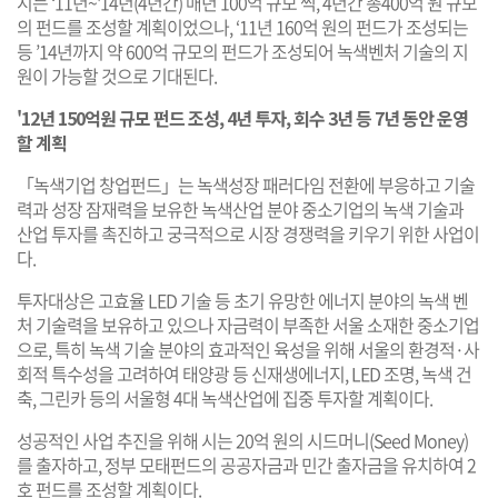
시는 ‘11년~'14년(4년간) 매년 100억 규모 씩, 4년간 총400억 원 규모
의 펀드를 조성할 계획이었으나, ‘11년 160억 원의 펀드가 조성되는
등 ’14년까지 약 600억 규모의 펀드가 조성되어 녹색벤처 기술의 지
원이 가능할 것으로 기대된다.
'12년 150억원 규모 펀드 조성, 4년 투자, 회수 3년 등 7년 동안 운영
할 계획
「녹색기업 창업펀드」는 녹색성장 패러다임 전환에 부응하고 기술
력과 성장 잠재력을 보유한 녹색산업 분야 중소기업의 녹색 기술과
산업 투자를 촉진하고 궁극적으로 시장 경쟁력을 키우기 위한 사업이
다.
투자대상은 고효율 LED 기술 등 초기 유망한 에너지 분야의 녹색 벤
처 기술력을 보유하고 있으나 자금력이 부족한 서울 소재한 중소기업
으로, 특히 녹색 기술 분야의 효과적인 육성을 위해 서울의 환경적·사
회적 특수성을 고려하여 태양광 등 신재생에너지, LED 조명, 녹색 건
축, 그린카 등의 서울형 4대 녹색산업에 집중 투자할 계획이다.
성공적인 사업 추진을 위해 시는 20억 원의 시드머니(Seed Money)
를 출자하고, 정부 모태펀드의 공공자금과 민간 출자금을 유치하여 2
호 펀드를 조성할 계획이다.