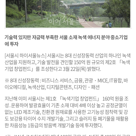
기술력 있지만 자금력 부족한 서울 소재 녹색 에너지 분야 중소기업
에 투자
[서울시 하이서울뉴스] 서울시는 8대 신성장동력 산업의 하나인 녹색
산업을 지원하고, 기술 발전을 견인할 150억 원 규모의 제2호 「녹색
기업 창업펀드」를 조성한다고 3월 22일(목) 밝혔다.
※ 8대 신성장동력 : 비즈니스 서비스, 금융, 관광・MICE, IT융합, 바
이오메디컬, 녹색산업, 디지털콘텐츠, 디자인・패션
지난해 이미 서울시는 제1호 「녹색기업 창업펀드」 160억 원을 조
성․운용하여 발광효율이 기존 소재 대비 4배 이상 높고 공정균열이
없는 LED 제조기술, 친환경 원재료를 사용한 고기능성 점착력 및 강
도 보강용 타이어 수지 개발기술, 그리고 슬러지 등 폐기물을 재활용
한 차음성능 1등급의 방음벽 개발기술 등에 투자했다.