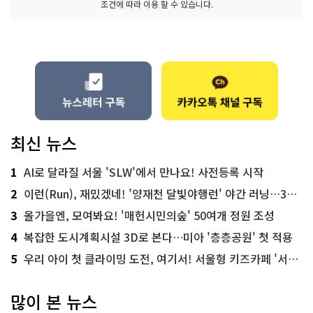
조건에 따라 이용 할 수 있습니다.
최신 뉴스
1
AI로 달라질 서울 'SLW'에서 만나요! 사전등록 시작
2
이런(Run), 재밌겠네! '양재천 달빛야행런' 야간 러닝…300명 모집
3
올가을엔, 모여봐요! '매헌시민의숲' 50여개 정원 조성
4
복잡한 도시계획시설 3D로 본다…미아 '층층공원' 첫 적용
5
우리 아이 첫 클라이밍 도전, 여기서! 서울형 키즈카페 '서울가족플라자점'
많이 본 뉴스