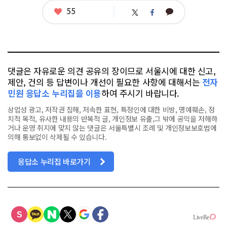
련
태
좋
55
카
트
페
그
아
카
위
이
요
오
터
스
톡
북
댓글은 자유로운 의견 공유의 장이므로 서울시에 대한 신고,
제안, 건의 등 답변이나 개선이 필요한 사항에 대해서는
전자
민원 응답소 누리집을 이용
하여 주시기 바랍니다.
상업성 광고, 저작권 침해, 저속한 표현, 특정인에 대한 비방, 명예훼손, 정
치적 목적, 유사한 내용의 반복적 글, 개인정보 유출,그 밖에 공익을 저해하
거나 운영 취지에 맞지 않는 댓글은 서울특별시 조례 및 개인정보보호법에
의해 통보없이 삭제될 수 있습니다.
응답소 누리집 바로가기