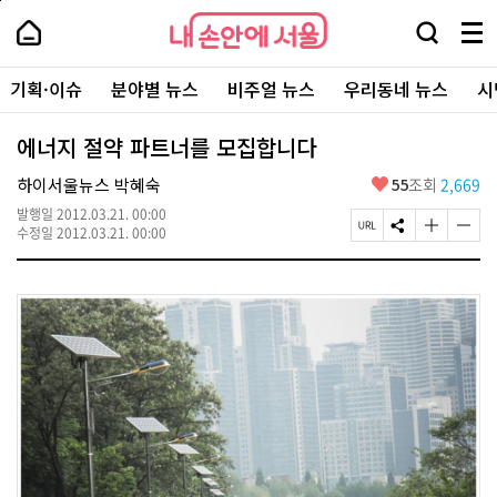
본
페
내
문
이
내
손
검
메
바
지
손
안
색
뉴
로
상
안
주
에
창
전
가
단
에
기획·이슈
분야별 뉴스
비주얼 뉴스
우리동네 뉴스
시
요
서
열
체
기
으
서
서
울
기
보
로
울
비
기
이
-
에너지 절약 파트너를 모집합니다
스
동
서
바
울
좋
하이서울뉴스 박혜숙
55
조회
2,669
로
시
아
가
대
발행일
2012.03.21. 00:00
요
기
페
S
글
글
표
수정일
2012.03.21. 00:00
이
N
자
자
소
지
S
크
크
통
U
공
기
기
포
R
유
크
작
털
L
하
게
게
복
기
변
변
사
경
경
하
하
기
기