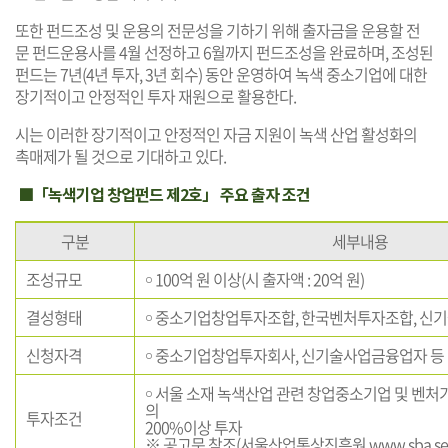
또한 펀드조성 및 운용의 전문성을 기하기 위해 출자금을 운용할 전
문 펀드운용사를 4월 선정하고 6월까지 펀드조성을 완료하며, 조성된
펀드는 7년(4년 투자, 3년 회수) 동안 운영하여 녹색 중소기업에 대한
장기적이고 안정적인 투자 재원으로 활용한다.
시는 이러한 장기적이고 안정적인 자금 지원이 녹색 산업 활성화의
촉매제가 될 것으로 기대하고 있다.
■「녹색기업 창업펀드 제2호」 주요 출자 조건
구분
세부내용
조성규모
￮ 100억 원 이상(시 출자액 : 20억 원)
결성형태
￮ 중소기업창업투자조합, 한국벤처투자조합, 
신청자격
￮ 중소기업창업투자회사, 신기술사업금융업자 등
￮ 서울 소재 녹색산업 관련 창업중소기업 및 벤처
의
투자조건
200%이상 투자
※ 공고문 참조(서울산업통상진흥원
www.sba.se