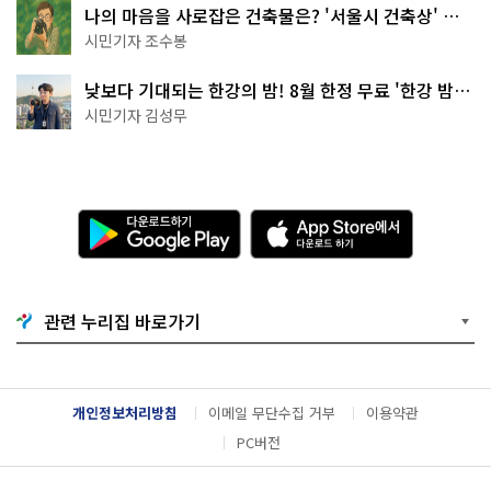
나의 마음을 사로잡은 건축물은? '서울시 건축상' 수
상작 공개!
시민기자 조수봉
낮보다 기대되는 한강의 밤! 8월 한정 무료 '한강 밤
핑' 예약은?
시민기자 김성무
다
A
운
p
로
p
드
S
하
t
기
o
관련 누리집 바로가기
G
r
o
e
o
에
g
서
l
다
개인정보처리방침
이메일 무단수집 거부
이용약관
e
운
P
로
PC버전
l
드
a
하