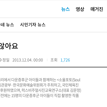
주
뉴스
영상
매거진
요
서
비
스
바
네 뉴스
시민기자 뉴스
로
가
기"
 않아요
수정일
2013.12.04. 00:00
조회
1,726
갤러리에서 다운증후군 아이들과 함께하는 <소울포토(Soul
문화체육관광부·한국문화예술위원회가 주최하고, 국민체육진
 후원하였으며, 럭스비주얼사진교육연구소(대표 김문정)
사진전에는 15명의 다운증후군 아이들이 직접 촬영한 작품