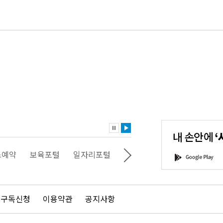
내
손
안
에
'서
스예약
보육포털
일자리포털
문화포털
평생학습포털
G
울'을
o
다
o
운
g
로
l
드
e
 구독신청
이용약관
공지사항
하
P
세
l
요!
a