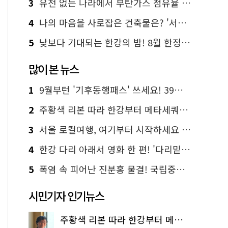
3
유전 없는 나라에서 부탄가스 점유율 1위 가능? Yes, I 'CAN'
4
나의 마음을 사로잡은 건축물은? '서울시 건축상' 수상작 공개!
5
낮보다 기대되는 한강의 밤! 8월 한정 무료 '한강 밤핑' 예약은?
많이 본 뉴스
1
9월부턴 '기후동행패스' 쓰세요! 39세까지 청년 혜택
2
주황색 리본 따라 한강부터 메타세쿼이아 숲길까지…서울둘레길 15코스
3
서울 로컬여행, 여기부터 시작하세요 '서울에디션25'
4
한강 다리 아래서 영화 한 편! '다리밑 영화관' 무료 상영
5
폭염 속 피어난 진분홍 물결! 국립중앙박물관 배롱나무 명소
시민기자 인기뉴스
주황색 리본 따라 한강부터 메타세쿼이아 숲길까지…서울둘레길 15코스