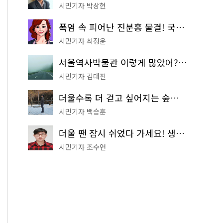
시민기자 박상현
폭염 속 피어난 진분홍 물결! 국립중앙박물관 배롱나무 명소
시민기자 최정윤
서울역사박물관 이렇게 많았어? 주말마다 한 곳씩 떠나는 역사 산책
시민기자 김대진
더울수록 더 걷고 싶어지는 숲길! 서울둘레길 '아차산 코스'
시민기자 백승훈
더울 땐 잠시 쉬었다 가세요! 생수 냉장고부터 해피소·무더위쉼터까지
시민기자 조수연