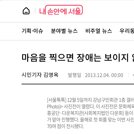
본
페
문
이
뉴
바
지
스
로
상
룸
가
단
뉴
기
으
스
로
기획·이슈
분야별 뉴스
비주얼 뉴스
우리동
주
이
요
동
서
비
스
마음을 찍으면 장애는 보이지
바
로
가
기
시민기자 김영옥
발행일
2013.12.04. 00:00
[서울톡톡] 12월 5일까지 강남구민회관 1층 
Photo)> 사진전이 열렸다. 이 사진전은 
흥공단·다운복지관(사회복지법인 다운회) 등이
가 맡아 진행했다. 올해로 첫 회를 맞는 이번 
70여 점이 전시됐다.