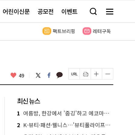
어린이신문
공모전
이벤트
검
메
색
뉴
창
전
열
체
팩트브리핑
레터구독
기
보
기
카
좋
트
페
49
페
인
글
글
카
위
이
아
이
쇄
자
자
오
터
스
요
지
하
크
크
톡
북
U
기
기
기
R
새
크
작
L
창
게
게
최신 뉴스
복
열
변
변
사
림
경
경
하
하
1
여름밤, 한강에서 '줍깅'하고 에코마일리지도 줍줍!
기
기
2
K-뷰티·패션·웰니스…'뷰티풀라이프인서울' 6일부터 사전 예약