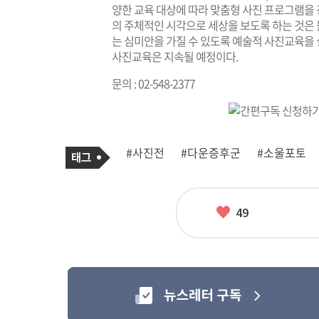
양한 교육 대상에 따라 맞춤형 사진 프로그램을
의 주체적인 시각으로 세상을 보도록 하는 것은 
는 심미안을 가질 수 있도록 예술적 사진교육을 
사진교육은 지속될 예정이다.
문의 : 02-548-2377
기
태
#사진전
#다운증후군
#소울포토
사
그
관
련
태
그
좋
49
아
요