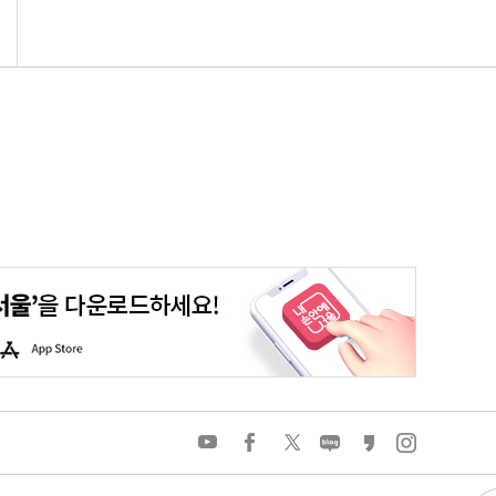
청년포털
대기환경정보
에코마일리지
스마트서울맵
A
p
p
S
t
o
유
페
트
네
카
인
r
튜
이
위
이
카
스
e
브
스
터
버
오
타
북
블
스
그