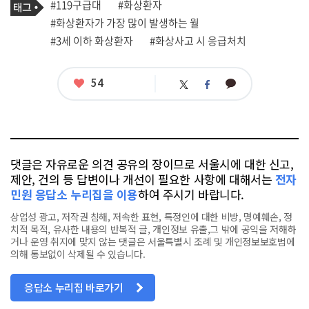
태
#119구급대
#화상환자
사
그
관
#화상환자가 가장 많이 발생하는 월
련
#3세 이하 화상환자
#화상사고 시 응급처치
태
그
좋
54
카
트
페
아
카
위
이
요
오
터
스
톡
북
댓글은 자유로운 의견 공유의 장이므로 서울시에 대한 신고,
제안, 건의 등 답변이나 개선이 필요한 사항에 대해서는
전자
민원 응답소 누리집을 이용
하여 주시기 바랍니다.
상업성 광고, 저작권 침해, 저속한 표현, 특정인에 대한 비방, 명예훼손, 정
치적 목적, 유사한 내용의 반복적 글, 개인정보 유출,그 밖에 공익을 저해하
거나 운영 취지에 맞지 않는 댓글은 서울특별시 조례 및 개인정보보호법에
의해 통보없이 삭제될 수 있습니다.
응답소 누리집 바로가기