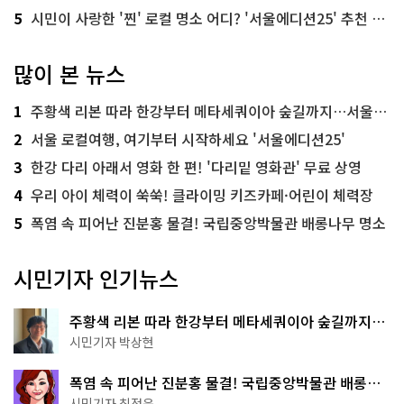
5
시민이 사랑한 '찐' 로컬 명소 어디? '서울에디션25' 추천 코스
많이 본 뉴스
1
주황색 리본 따라 한강부터 메타세쿼이아 숲길까지…서울둘레길 15코스
2
서울 로컬여행, 여기부터 시작하세요 '서울에디션25'
3
한강 다리 아래서 영화 한 편! '다리밑 영화관' 무료 상영
4
우리 아이 체력이 쑥쑥! 클라이밍 키즈카페·어린이 체력장
5
폭염 속 피어난 진분홍 물결! 국립중앙박물관 배롱나무 명소
시민기자 인기뉴스
주황색 리본 따라 한강부터 메타세쿼이아 숲길까지…
서울둘레길 15코스
시민기자 박상현
폭염 속 피어난 진분홍 물결! 국립중앙박물관 배롱나
무 명소
시민기자 최정윤