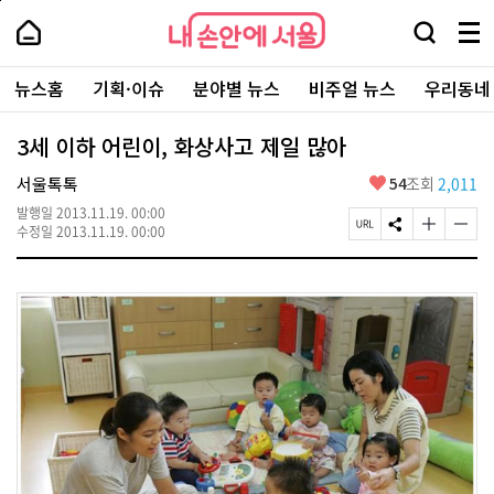
본
페
내
문
이
내
손
검
메
바
지
손
안
색
뉴
로
상
안
주
에
창
전
가
단
에
뉴스홈
기획·이슈
분야별 뉴스
비주얼 뉴스
우리동네
요
서
열
체
기
으
서
서
울
기
보
로
울
비
기
이
-
3세 이하 어린이, 화상사고 제일 많아
스
동
서
바
울
좋
서울톡톡
54
조회
2,011
로
시
아
가
대
발행일
2013.11.19. 00:00
요
기
페
S
글
글
표
수정일
2013.11.19. 00:00
이
N
자
자
소
지
S
크
크
통
U
공
기
기
포
R
유
크
작
털
L
하
게
게
복
기
변
변
사
경
경
하
하
기
기