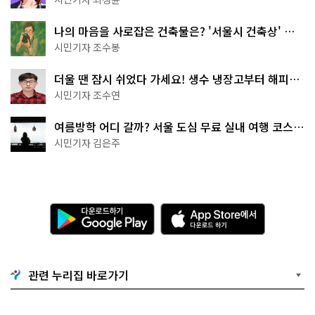
나의 마음을 사로잡은 건축물은? '서울시 건축상' 수
상작 공개!
시민기자 조수봉
더울 땐 잠시 쉬었다 가세요! 생수 냉장고부터 해피소
·무더위쉼터까지
시민기자 조수연
여름방학 어디 갈까? 서울 도심 무료 실내 여행 코스
추천
시민기자 김은주
다
A
운
p
로
p
드
S
하
t
기
o
관련 누리집 바로가기
G
r
o
e
o
에