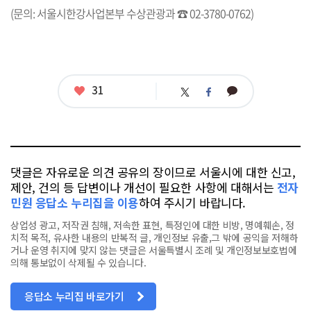
(문의: 서울시한강사업본부 수상관광과 ☎ 02-3780-0762)
좋
31
카
트
페
아
카
위
이
요
오
터
스
톡
북
댓글은 자유로운 의견 공유의 장이므로 서울시에 대한 신고,
제안, 건의 등 답변이나 개선이 필요한 사항에 대해서는
전자
민원 응답소 누리집을 이용
하여 주시기 바랍니다.
상업성 광고, 저작권 침해, 저속한 표현, 특정인에 대한 비방, 명예훼손, 정
치적 목적, 유사한 내용의 반복적 글, 개인정보 유출,그 밖에 공익을 저해하
거나 운영 취지에 맞지 않는 댓글은 서울특별시 조례 및 개인정보보호법에
의해 통보없이 삭제될 수 있습니다.
응답소 누리집 바로가기