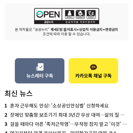
본 저작물은 "공공누리"
제4유형:출처표시+상업적 이용금지+변경금지
조건에 따라 이용 할 수 있습니다.
최신 뉴스
1
혼자 근무해도 안심! '소상공인안심벨' 신청하세요
2
장애인 맞춤형 보조기기 최대 3년간 무상 대여…삶의 질 높인다
3
걸을 때마다 아픈 '족저근막염'…무작정 참지 말고 '이것' 해보세요!
4
먹거리부터 야경 라이브까지…망원한강공원 알짜 코스