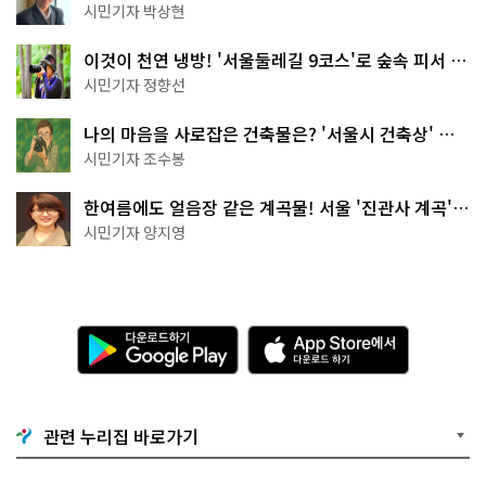
서울둘레길 15코스
시민기자 박상현
이것이 천연 냉방! '서울둘레길 9코스'로 숲속 피서 떠
나볼까
시민기자 정향선
나의 마음을 사로잡은 건축물은? '서울시 건축상' 수
상작 공개!
시민기자 조수봉
한여름에도 얼음장 같은 계곡물! 서울 '진관사 계곡'이
천국이네~
시민기자 양지영
다
A
운
p
로
p
드
S
하
t
기
o
관련 누리집 바로가기
G
r
o
e
o
에