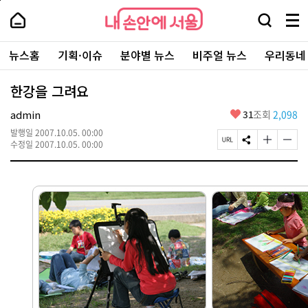
본
페
내
문
이
내
손
검
메
바
지
손
안
색
뉴
로
상
안
주
에
창
전
가
단
에
뉴스홈
기획·이슈
분야별 뉴스
비주얼 뉴스
우리동네
요
서
열
체
기
으
서
서
울
기
보
로
울
비
기
이
-
한강을 그려요
스
동
서
바
울
좋
admin
31
조회
2,098
로
시
아
가
대
발행일
2007.10.05. 00:00
요
기
페
S
글
글
표
수정일
2007.10.05. 00:00
이
N
자
자
소
지
S
크
크
통
U
공
기
기
포
R
유
크
작
털
L
하
게
게
복
기
변
변
사
경
경
하
하
기
기