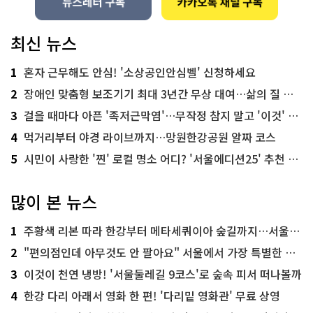
최신 뉴스
1
혼자 근무해도 안심! '소상공인안심벨' 신청하세요
2
장애인 맞춤형 보조기기 최대 3년간 무상 대여…삶의 질 높인다
3
걸을 때마다 아픈 '족저근막염'…무작정 참지 말고 '이것' 해보세요!
4
먹거리부터 야경 라이브까지…망원한강공원 알짜 코스
5
시민이 사랑한 '찐' 로컬 명소 어디? '서울에디션25' 추천 코스
많이 본 뉴스
1
주황색 리본 따라 한강부터 메타세쿼이아 숲길까지…서울둘레길 15코스
2
"편의점인데 아무것도 안 팔아요" 서울에서 가장 특별한 편의점의 정체
3
이것이 천연 냉방! '서울둘레길 9코스'로 숲속 피서 떠나볼까
4
한강 다리 아래서 영화 한 편! '다리밑 영화관' 무료 상영