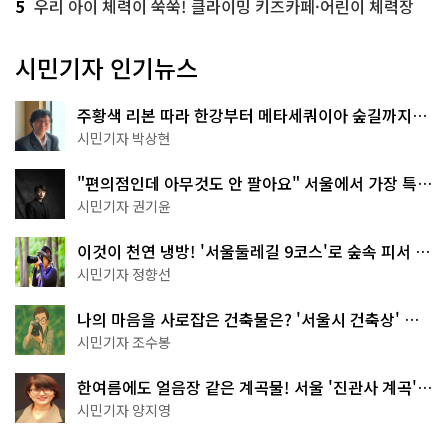
5
우리 아이 체력이 쑥쑥! 클라이밍 키즈카페·어린이 체력장
시민기자 인기뉴스
주황색 리본 따라 한강부터 메타세쿼이아 숲길까지…
서울둘레길 15코스
시민기자 박상현
"편의점인데 아무것도 안 팔아요" 서울에서 가장 특별
한 편의점의 정체
시민기자 권기윤
이것이 천연 냉방! '서울둘레길 9코스'로 숲속 피서 떠
나볼까
시민기자 정향선
나의 마음을 사로잡은 건축물은? '서울시 건축상' 수
상작 공개!
시민기자 조수봉
한여름에도 얼음장 같은 계곡물! 서울 '진관사 계곡'이
천국이네~
시민기자 양지영