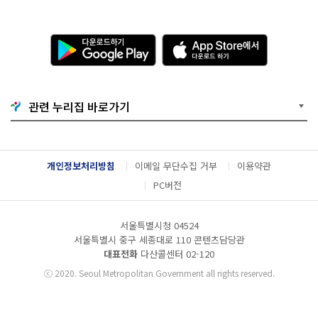
다
A
운
p
로
p
드
S
하
t
기
o
관련 누리집 바로가기
G
r
o
e
o
에
g
서
l
다
개인정보처리방침
이메일 무단수집 거부
이용약관
e
운
P
로
PC버전
l
드
a
하
y
기
서울특별시청 04524
서울특별시 중구 세종대로 110 콘텐츠담당관
대표전화
다산콜센터
02-120
ⓒ
2020. Seoul Metropolitan Government all rights reserved.