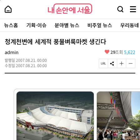
본
페
내
문
이
내
손
검
메
바
지
손
안
색
뉴
로
상
안
주
에
창
전
가
단
에
뉴스홈
기획·이슈
분야별 뉴스
비주얼 뉴스
우리동네
요
서
열
체
기
으
서
서
울
기
보
로
울
비
기
이
-
청계천변에 세계적 풍물벼룩마켓 생긴다
스
동
서
바
울
좋
admin
29
조회
5,622
로
시
아
가
대
발행일
2007.08.21. 00:00
요
기
페
S
글
글
표
수정일
2007.08.21. 00:00
이
N
자
자
소
지
S
크
크
통
U
공
기
기
포
R
유
크
작
털
L
하
게
게
복
기
변
변
사
경
경
하
하
기
기