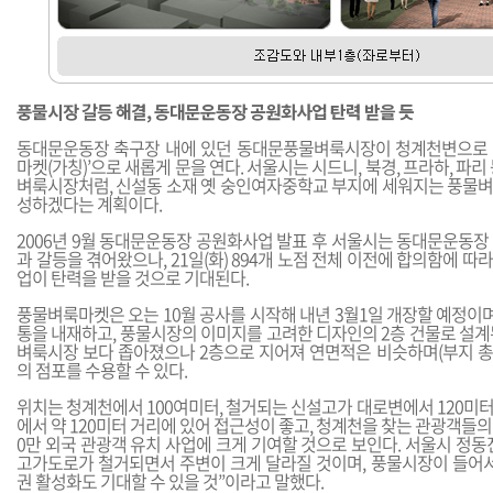
풍물시장 갈등 해결, 동대문운동장 공원화사업 탄력 받을 듯
동대문운동장 축구장 내에 있던 동대문풍물벼룩시장이 청계천변으로 
마켓(가칭)’으로 새롭게 문을 연다. 서울시는 시드니, 북경, 프라하, 파
벼룩시장처럼, 신설동 소재 옛 숭인여자중학교 부지에 세워지는 풍물
성하겠다는 계획이다.
2006년 9월 동대문운동장 공원화사업 발표 후 서울시는 동대문운동장
과 갈등을 겪어왔으나, 21일(화) 894개 노점 전체 이전에 합의함에 
업이 탄력을 받을 것으로 기대된다.
풍물벼룩마켓은 오는 10월 공사를 시작해 내년 3월1일 개장할 예정이며
통을 내재하고, 풍물시장의 이미지를 고려한 디자인의 2층 건물로 설계
벼룩시장 보다 좁아졌으나 2층으로 지어져 연면적은 비슷하며(부지 총면적 
의 점포를 수용할 수 있다.
위치는 청계천에서 100여미터, 철거되는 신설고가 대로변에서 120미터
에서 약 120미터 거리에 있어 접근성이 좋고, 청계천을 찾는 관광객들의 
0만 외국 관광객 유치 사업에 크게 기여할 것으로 보인다. 서울시 정
고가도로가 철거되면서 주변이 크게 달라질 것이며, 풍물시장이 들어서
권 활성화도 기대할 수 있을 것”이라고 말했다.