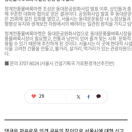
청계천풍물벼룩마켓 조성은 동대문공원화사업 발표 이후, 상인들과 총 8
해 꾸준한 대화와 협의로 얻은 결과이다. 공원화사업 발표 후 동대문운
은 25회에 걸친 집회를 열었고, 서울시는 동대문운동장 내 노점상들과
형평성 유지와 생계보전 차원에서의 배려라는 일관된 원칙을 가지고 임
청계천풍물벼룩마켓은 동대문공원화사업으로 동대문풍물벼룩시장을 
풍물벼룩시장이 필요했고, 전통과 낭만이 있어 즐겨 찾는 사회·문화적
용될 수 있기 때문에 추진하게 된 것이다. 서울시는 이 곳에 현대적 시설과
식을 고려한 건물을 만들고, 볼거리, 살거리, 먹거리가 있는 관광자원
다.
■ 문의 3707-8024 (서울시 건설기획국 가로환경개선추진반)
좋
29
카
트
페
아
카
위
이
요
오
터
스
톡
북
댓글은 자유로운 의견 공유의 장이므로 서울시에 대한 신고,