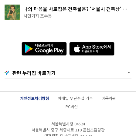
나의 마음을 사로잡은 건축물은? '서울시 건축상' 수
상작 공개!
시민기자 조수봉
다
A
운
p
로
p
드
S
하
t
기
o
관련 누리집 바로가기
G
r
o
e
o
에
g
서
l
다
개인정보처리방침
이메일 무단수집 거부
이용약관
e
운
P
로
PC버전
l
드
a
하
y
기
서울특별시청 04524
서울특별시 중구 세종대로 110 콘텐츠담당관
대표전화
다산콜센터
02-120