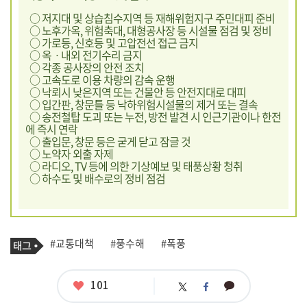
○ 저지대 및 상습침수지역 등 재해위험지구 주민대피 준비
○ 노후가옥, 위험축대, 대형공사장 등 시설물 점검 및 정비
○ 가로등, 신호등 및 고압전선 접근 금지
○ 옥ㆍ내외 전기수리 금지
○ 각종 공사장의 안전 조치
○ 고속도로 이용 차량의 감속 운행
○ 낙뢰시 낮은지역 또는 건물안 등 안전지대로 대피
○ 입간판, 창문틀 등 낙하위험시설물의 제거 또는 결속
○ 송전철탑 도괴 또는 누전, 방전 발견 시 인근기관이나 한전
에 즉시 연락
○ 출입문, 창문 등은 굳게 닫고 잠글 것
○ 노약자 외출 자제
○ 라디오, TV 등에 의한 기상예보 및 태풍상황 청취
○ 하수도 및 배수로의 정비 점검
기
태
#교통대책
#풍수해
#폭풍
사
그
관
련
태
좋
101
카
트
페
그
아
카
위
이
요