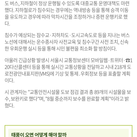
도 버스, 지하철이 정상 운행될 수 있도록 대중교통 운영대책도 마련
했다. 지하철로가 침수되는 경우에는 역내방송 등을 통해 승객 이동
을 유도하고 경우에 따라 막차시간을 조정하거나 증편 운행키로 했
다.
침수가 예상되는 잠수교·지하차도·도시고속도로 등을 지나는 버스
노선에 대해서는 운수종사자 사전교육 및 침수구간 사전 조치, 신속
한 우회운행 실시 등을 통해 시민 불편을 최소화 할 방침이다.
아울러 긴급상황 발생시 서울시 교통정보센터 모바일웹·트위터·☎1
20다산콜센터 등을 통해 실시간 교통상황을 전달하고 시내 218개 도
로전광안내표지판(VMS)에 기상 및 통제․우회정보 등을 표출할 계획
이다.
시 관계자는 "교통안전시설물 도보 점검 결과 총 89개의 시설물을 보
수, 보완키로 했다"며, "8월 중순까지 보수를 완료할 계획"이라고 밝
혔다.
태풍이 오면 어떻게 해야 할까