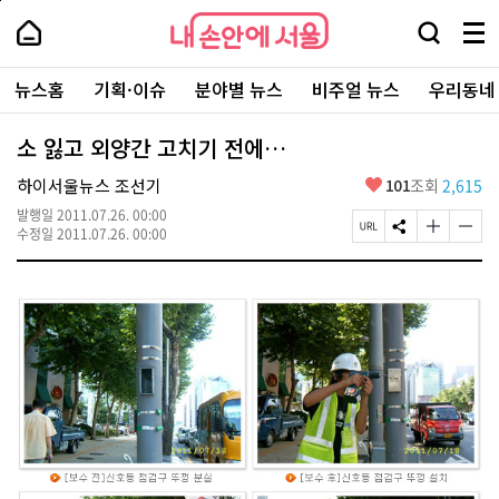
본
페
내
문
이
내
손
검
메
바
지
손
안
색
뉴
로
상
안
주
에
창
전
가
단
에
뉴스홈
기획·이슈
분야별 뉴스
비주얼 뉴스
우리동네
요
서
열
체
기
으
서
서
울
기
보
로
울
비
기
이
-
소 잃고 외양간 고치기 전에…
스
동
서
바
울
좋
하이서울뉴스 조선기
101
조회
2,615
로
시
아
가
대
발행일
2011.07.26. 00:00
요
기
페
S
글
글
표
수정일
2011.07.26. 00:00
이
N
자
자
소
지
S
크
크
통
U
공
기
기
포
R
유
크
작
털
L
하
게
게
복
기
변
변
사
경
경
하
하
기
기