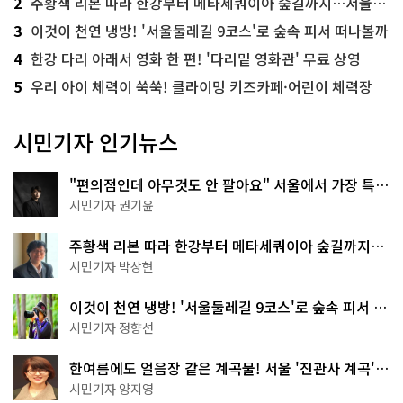
2
주황색 리본 따라 한강부터 메타세쿼이아 숲길까지…서울둘레길 15코스
3
이것이 천연 냉방! '서울둘레길 9코스'로 숲속 피서 떠나볼까
4
한강 다리 아래서 영화 한 편! '다리밑 영화관' 무료 상영
5
우리 아이 체력이 쑥쑥! 클라이밍 키즈카페·어린이 체력장
시민기자 인기뉴스
"편의점인데 아무것도 안 팔아요" 서울에서 가장 특별
한 편의점의 정체
시민기자 권기윤
주황색 리본 따라 한강부터 메타세쿼이아 숲길까지…
서울둘레길 15코스
시민기자 박상현
이것이 천연 냉방! '서울둘레길 9코스'로 숲속 피서 떠
나볼까
시민기자 정향선
한여름에도 얼음장 같은 계곡물! 서울 '진관사 계곡'이
천국이네~
시민기자 양지영