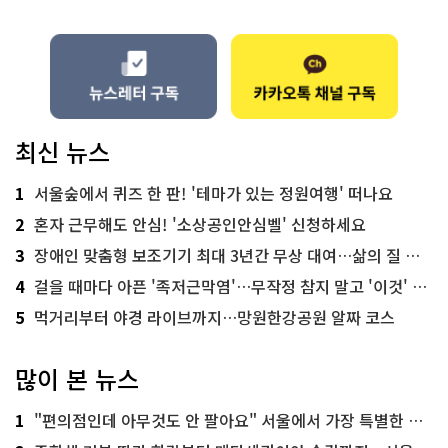
최신 뉴스
1
서울숲에서 퀴즈 한 판! '테마가 있는 정원여행' 떠나요
2
혼자 근무해도 안심! '소상공인안심벨' 신청하세요
3
장애인 맞춤형 보조기기 최대 3년간 무상 대여…삶의 질 높인다
4
걸을 때마다 아픈 '족저근막염'…무작정 참지 말고 '이것' 해보세요!
5
먹거리부터 야경 라이브까지…망원한강공원 알짜 코스
많이 본 뉴스
1
"편의점인데 아무것도 안 팔아요" 서울에서 가장 특별한 편의점의 정체