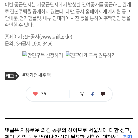
이번 공급단지는 기공급단지에서 발생한 잔여공가를 공급하는 관계
로 견본주택을 공개하지 않는다. 다만, 공사 홈페이지에 게시된 공고
안내문, 전자팸플릿, 내부 인테리어 사진 등을 통하여 주택평면 등을
확인할 수 있다.
홈페이지 : SH공사(
www.shift.or.kr
)
문의 : SH공사 1600-3456
기
태
#장기전세주택
사
그
관
련
태
좋
36
카
트
페
그
아
카
위
이
요
오
터
스
톡
북
댓글은 자유로운 의견 공유의 장이므로 서울시에 대한 신고,
제안, 건의 등 답변이나 개선이 필요한 사항에 대해서는
전자