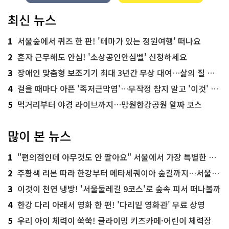
최신 뉴스
1
서울숲에서 퀴즈 한 판! '테마가 있는 정원여행' 떠나요
2
혼자 근무해도 안심! '소상공인안심벨' 신청하세요
3
장애인 맞춤형 보조기기 최대 3년간 무상 대여…삶의 질 높인다
4
걸을 때마다 아픈 '족저근막염'…무작정 참지 말고 '이것' 해보세요!
5
먹거리부터 야경 라이브까지…망원한강공원 알짜 코스
많이 본 뉴스
1
"편의점인데 아무것도 안 팔아요" 서울에서 가장 특별한 편의점의 정체
2
주황색 리본 따라 한강부터 메타세쿼이아 숲길까지…서울둘레길 15코스
3
이것이 천연 냉방! '서울둘레길 9코스'로 숲속 피서 떠나볼까
4
한강 다리 아래서 영화 한 편! '다리밑 영화관' 무료 상영
5
우리 아이 체력이 쑥쑥! 클라이밍 키즈카페·어린이 체력장