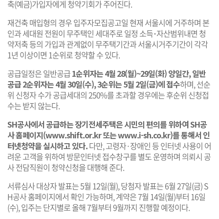
축(예금)가입자에게 청약기회가 주어진다.
재건축 매입형의 경우 입주자모집공고일 현재 서울시에 거주하며 본
인과 세대원 전원이 무주택인 세대주로 일정 소득･자산범위내면 청
약저축 등의 가입과 관계없이 무주택기간과 서울시거주기간이 각각
1년 이상이면 1순위로 청약할 수 있다.
공급일정은 일반공급
1순위자는 4월 28(월)~29일(화) 양일간, 일반
공급 2순위자는 4월 30일(수), 3순위는 5월 2일(금)에 접수
하며, 선순
위 신청자 수가 공급세대의 250%를 초과할 경우에는 후순위 신청접
수는 받지 않는다.
SH공사에서 공급하는 장기전세주택은 시민의 편의를 위하여 SH공
사 홈페이지(
www.shift.or.kr
또는
www.i-sh.co.kr
)를 통해서 인
터넷청약을 실시하고 있다.
다만, 고령자·장애인 등 인터넷 사용이 어
려운 고객을 위하여 방문인터넷 접수창구를 별도 운영하며 의뢰시 공
사 전담직원이 청약신청을 대행해 준다.
서류심사 대상자 발표는 5월 12일(월), 당첨자 발표는 6월 27일(금) S
H공사 홈페이지에서 확인 가능하며, 계약은 7월 14일(월)부터 16일
(수), 입주는 단지별로 올해 7월부터 9월까지 진행할 예정이다.