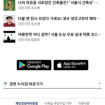
나의 마음을 사로잡은 건축물은? '서울시 건축상' 수
상작 공개!
시민기자 조수봉
더울 땐 잠시 쉬었다 가세요! 생수 냉장고부터 해피소
·무더위쉼터까지
시민기자 조수연
여름방학 어디 갈까? 서울 도심 무료 실내 여행 코스
추천
시민기자 김은주
다
A
운
p
로
p
드
S
하
t
기
o
관련 누리집 바로가기
G
r
o
e
o
에
g
서
l
다
개인정보처리방침
이메일 무단수집 거부
이용약관