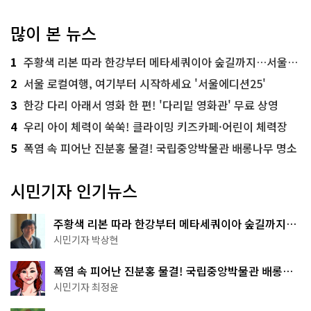
많이 본 뉴스
1
주황색 리본 따라 한강부터 메타세쿼이아 숲길까지…서울둘레길 15코스
2
서울 로컬여행, 여기부터 시작하세요 '서울에디션25'
3
한강 다리 아래서 영화 한 편! '다리밑 영화관' 무료 상영
4
우리 아이 체력이 쑥쑥! 클라이밍 키즈카페·어린이 체력장
5
폭염 속 피어난 진분홍 물결! 국립중앙박물관 배롱나무 명소
시민기자 인기뉴스
주황색 리본 따라 한강부터 메타세쿼이아 숲길까지…
서울둘레길 15코스
시민기자 박상현
폭염 속 피어난 진분홍 물결! 국립중앙박물관 배롱나
무 명소
시민기자 최정윤