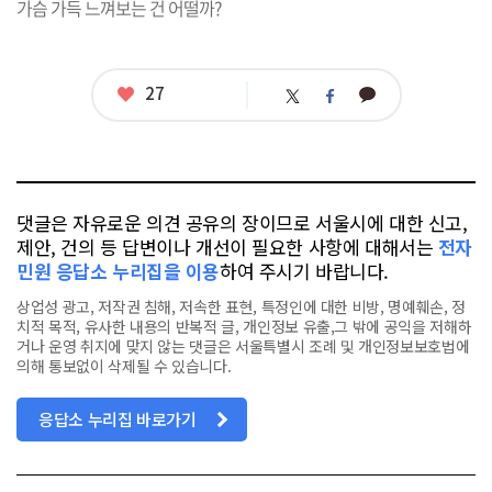
가슴 가득 느껴보는 건 어떨까?
좋
27
카
트
페
아
카
위
이
요
오
터
스
톡
북
댓글은 자유로운 의견 공유의 장이므로 서울시에 대한 신고,
제안, 건의 등 답변이나 개선이 필요한 사항에 대해서는
전자
민원 응답소 누리집을 이용
하여 주시기 바랍니다.
상업성 광고, 저작권 침해, 저속한 표현, 특정인에 대한 비방, 명예훼손, 정
치적 목적, 유사한 내용의 반복적 글, 개인정보 유출,그 밖에 공익을 저해하
거나 운영 취지에 맞지 않는 댓글은 서울특별시 조례 및 개인정보보호법에
의해 통보없이 삭제될 수 있습니다.
응답소 누리집 바로가기