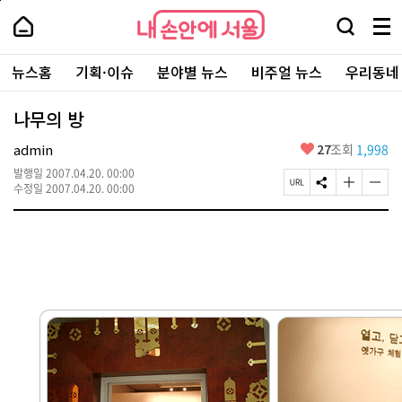
본
페
내
문
이
내
손
검
메
바
지
손
안
색
뉴
로
상
안
주
에
창
전
가
단
에
뉴스홈
기획·이슈
분야별 뉴스
비주얼 뉴스
우리동네
요
서
열
체
기
으
서
서
울
기
보
로
울
비
기
이
-
나무의 방
스
동
서
바
울
좋
admin
27
조회
1,998
로
시
아
가
대
발행일
2007.04.20. 00:00
요
기
페
S
글
글
표
수정일
2007.04.20. 00:00
이
N
자
자
소
지
S
크
크
통
U
공
기
기
포
R
유
크
작
털
L
하
게
게
복
기
변
변
사
경
경
하
하
기
기