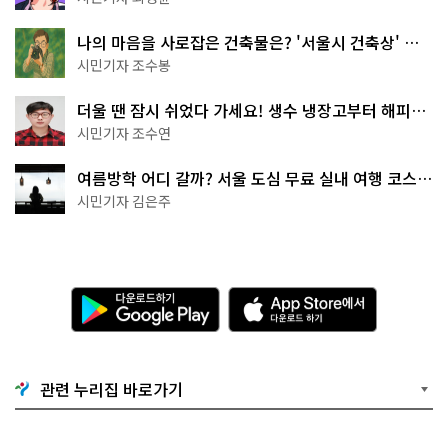
나의 마음을 사로잡은 건축물은? '서울시 건축상' 수
상작 공개!
시민기자 조수봉
더울 땐 잠시 쉬었다 가세요! 생수 냉장고부터 해피소
·무더위쉼터까지
시민기자 조수연
여름방학 어디 갈까? 서울 도심 무료 실내 여행 코스
추천
시민기자 김은주
다
A
운
p
로
p
드
S
하
t
기
o
관련 누리집 바로가기
G
r
o
e
o
에
g
서