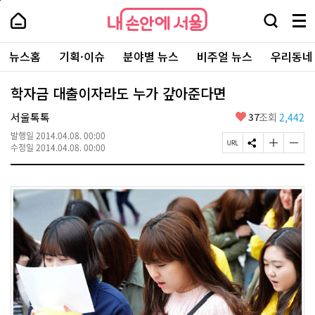
본
페
내
문
이
내
손
검
메
바
지
손
안
색
뉴
로
상
안
주
에
창
전
가
단
에
뉴스홈
기획·이슈
분야별 뉴스
비주얼 뉴스
우리동네
요
서
열
체
기
으
서
서
울
기
보
로
울
비
기
이
-
학자금 대출이자라도 누가 갚아준다면
스
동
서
바
울
좋
서울톡톡
37
조회
2,442
로
시
아
가
대
발행일
2014.04.08. 00:00
요
기
페
S
글
글
표
수정일
2014.04.08. 00:00
이
N
자
자
소
지
S
크
크
통
U
공
기
기
포
R
유
크
작
털
L
하
게
게
복
기
변
변
사
경
경
하
하
기
기