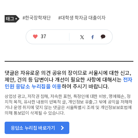
기
태
#한국장학재단
#대학생 학자금 대출이자
사
그
관
련
태
좋
37
카
트
페
그
아
카
위
이
요
오
터
스
톡
북
댓글은 자유로운 의견 공유의 장이므로 서울시에 대한 신고,
제안, 건의 등 답변이나 개선이 필요한 사항에 대해서는
전자
민원 응답소 누리집을 이용
하여 주시기 바랍니다.
상업성 광고, 저작권 침해, 저속한 표현, 특정인에 대한 비방, 명예훼손, 정
치적 목적, 유사한 내용의 반복적 글, 개인정보 유출,그 밖에 공익을 저해하
거나 운영 취지에 맞지 않는 댓글은 서울특별시 조례 및 개인정보보호법에
의해 통보없이 삭제될 수 있습니다.
응답소 누리집 바로가기