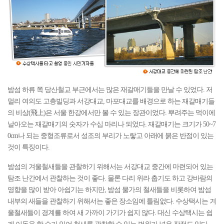
밤섬 하류 쪽 당산철교 부근에서는 많은 재갈매기들을 만날 수 있었다. 저
멀리 여의도 고층빌딩과 서강대교, 마포대교를 배경으로 하는 재갈매기들
의 비상(飛上)은 서울 한강에서만 볼 수 있는 장관이었다. 뿌려주는 먹이에
날아오는 재갈매기의 숫자가 수십 마리나 되었다. 재갈매기는 크기가 50~7
0cm나 되는 중형조류로서 성조의 부리가 노랗고 아래에 붉은 반점이 있는
것이 특징이다.
밤섬의 겨울철새들을 관찰하기 위해서는 서강대교 중간에 마련되어 있는
탐조 난간에서 관찰하는 것이 좋다. 물론 다리 위라 춥기도 하고 강바람의
영향을 많이 받아 아쉽기는 하지만, 밤섬 물가의 철새들을 비롯하여 밤섬
내부의 새들을 관찰하기 위해서는 좋은 장소임에 틀림없다. 수상택시는 겨
울철새들이 경계를 하여 새 가까이 가기가 쉽지 않다. 대신 수상택시는 쉽