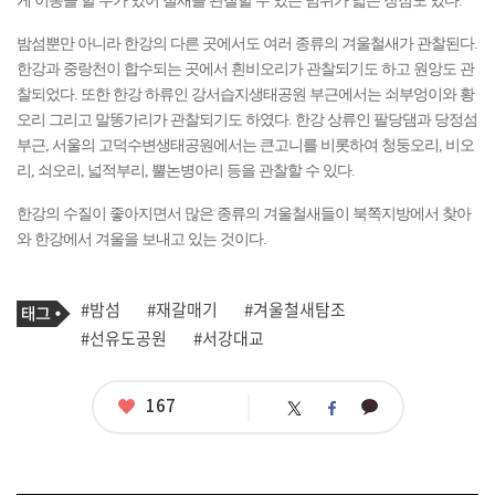
게 이동을 할 수가 있어 철새를 관찰할 수 있는 범위가 넓은 장점도 있다.
밤섬뿐만 아니라 한강의 다른 곳에서도 여러 종류의 겨울철새가 관찰된다.
한강과 중랑천이 합수되는 곳에서 흰비오리가 관찰되기도 하고 원앙도 관
찰되었다. 또한 한강 하류인 강서습지생태공원 부근에서는 쇠부엉이와 황
오리 그리고 말똥가리가 관찰되기도 하였다. 한강 상류인 팔당댐과 당정섬
부근, 서울의 고덕수변생태공원에서는 큰고니를 비롯하여 청둥오리, 비오
리, 쇠오리, 넓적부리, 뿔논병아리 등을 관찰할 수 있다.
한강의 수질이 좋아지면서 많은 종류의 겨울철새들이 북쪽지방에서 찾아
와 한강에서 겨울을 보내고 있는 것이다.
기
태
#밤섬
#재갈매기
#겨울철새탐조
사
그
관
#선유도공원
#서강대교
련
태
그
좋
167
카
트
페
아
카
위
이
요
오
터
스
톡
북