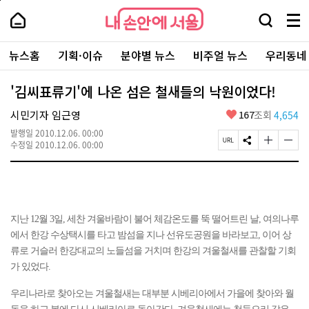
본
페
내
문
이
내
손
검
메
바
지
손
안
색
뉴
로
상
안
주
에
창
전
가
단
에
뉴스홈
기획·이슈
분야별 뉴스
비주얼 뉴스
우리동네
요
서
열
체
기
으
서
서
울
기
보
로
울
비
기
이
-
'김씨표류기'에 나온 섬은 철새들의 낙원이었다!
스
동
서
바
울
좋
시민기자 임근영
167
조회
4,654
로
시
아
가
대
발행일
2010.12.06. 00:00
요
기
페
S
글
글
표
수정일
2010.12.06. 00:00
이
N
자
자
소
지
S
크
크
통
U
공
기
기
포
R
유
크
작
털
L
하
게
게
복
기
변
변
지난 12월 3일, 세찬 겨울바람이 불어 체감온도를 뚝 떨어트린 날, 여의나루
사
경
경
에서 한강 수상택시를 타고 밤섬을 지나 선유도공원을 바라보고, 이어 상
하
하
기
기
류로 거슬러 한강대교의 노들섬을 거치며 한강의 겨울철새를 관찰할 기회
가 있었다.
우리나라로 찾아오는 겨울철새는 대부분 시베리아에서 가을에 찾아와 월