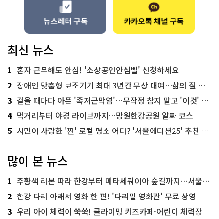
최신 뉴스
1
혼자 근무해도 안심! '소상공인안심벨' 신청하세요
2
장애인 맞춤형 보조기기 최대 3년간 무상 대여…삶의 질 높인다
3
걸을 때마다 아픈 '족저근막염'…무작정 참지 말고 '이것' 해보세요!
4
먹거리부터 야경 라이브까지…망원한강공원 알짜 코스
5
시민이 사랑한 '찐' 로컬 명소 어디? '서울에디션25' 추천 코스
많이 본 뉴스
1
주황색 리본 따라 한강부터 메타세쿼이아 숲길까지…서울둘레길 15코스
2
한강 다리 아래서 영화 한 편! '다리밑 영화관' 무료 상영
3
우리 아이 체력이 쑥쑥! 클라이밍 키즈카페·어린이 체력장