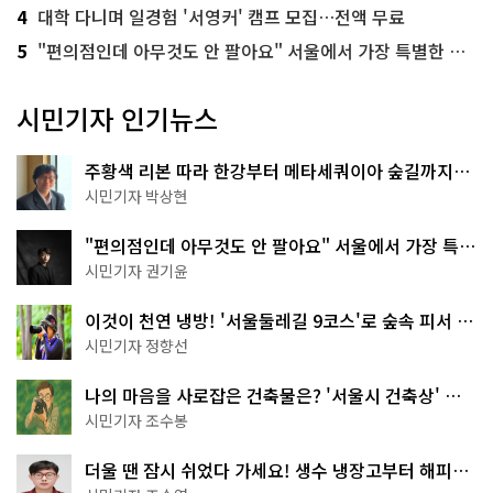
4
대학 다니며 일경험 '서영커' 캠프 모집…전액 무료
5
"편의점인데 아무것도 안 팔아요" 서울에서 가장 특별한 편의점의 정체
시민기자 인기뉴스
주황색 리본 따라 한강부터 메타세쿼이아 숲길까지…
서울둘레길 15코스
시민기자 박상현
"편의점인데 아무것도 안 팔아요" 서울에서 가장 특별
한 편의점의 정체
시민기자 권기윤
이것이 천연 냉방! '서울둘레길 9코스'로 숲속 피서 떠
나볼까
시민기자 정향선
나의 마음을 사로잡은 건축물은? '서울시 건축상' 수
상작 공개!
시민기자 조수봉
더울 땐 잠시 쉬었다 가세요! 생수 냉장고부터 해피소
·무더위쉼터까지