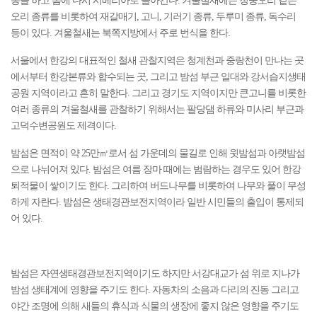
동을 하고 봄에 다시 시베리아로 돌아간다. 겨울철새에는 청둥오리 같은
오리 종류를 비롯하여 재갈매기, 고니, 기러기 종류, 두루미 종류, 독수리
등이 있다. 겨울철새는 북쪽지방에서 주로 번식을 한다.
서울에서 한강의 대표적인 철새 관찰지역은 청계천과 중랑천이 만나는 곳
에서부터 한강본류와 합수되는 곳, 그리고 밤섬 부근 일대와 강서습지생태
공원 지역이라고 흔히 말한다. 그리고 경기도 지역이지만 큰고니를 비롯한
여러 종류의 겨울철새를 관찰하기 위해서는 팔당댐 하류와 미사리 부근과
고덕수변공원도 제격이다.
밤섬은 면적이 약 25만㎡로서 섬 가운데의 물길로 인해 윗밤섬과 아랫밤섬
으로 나뉘어져 있다. 밤섬은 여름 장마 때에는 범람하는 경우도 있어 한강
퇴적물이 쌓이기도 한다. 그리하여 버드나무를 비롯하여 나무와 풀이 무성
하게 자란다. 밤섬은 생태경관보전지역이라 일반 시민들의 출입이 통제되
어 있다.
밤섬은 자연생태경관보전지역이기도 하지만 서강대교가 섬 위로 지나가
밤섬 생태계에 영향을 주기도 한다. 자동차의 소음과 다리의 진동 그리고
야간 조명에 의해 새들의 휴식과 식물의 생장에 좋지 않은 영향을 주기도