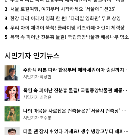
2
서울 로컬여행, 여기부터 시작하세요 '서울에디션25'
3
한강 다리 아래서 영화 한 편! '다리밑 영화관' 무료 상영
4
우리 아이 체력이 쑥쑥! 클라이밍 키즈카페·어린이 체력장
5
폭염 속 피어난 진분홍 물결! 국립중앙박물관 배롱나무 명소
시민기자 인기뉴스
주황색 리본 따라 한강부터 메타세쿼이아 숲길까지…
서울둘레길 15코스
시민기자 박상현
폭염 속 피어난 진분홍 물결! 국립중앙박물관 배롱나
무 명소
시민기자 최정윤
나의 마음을 사로잡은 건축물은? '서울시 건축상' 수
상작 공개!
시민기자 조수봉
더울 땐 잠시 쉬었다 가세요! 생수 냉장고부터 해피소