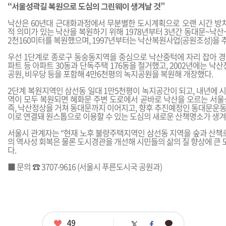
“서울성곽길 복원으로 도심의 그린웨이 생겨날 것”
낙산은 60년대 근대화과정에서 무분별한 도시계획으로 오랜 시간 방치
적 의미가 있는 낙산을 복원하기 위해 1978년부터 3년간 동대문~낙
2천160미터를 복원했으며, 1997년부터는 낙산복원사업(공원조성)을 
우선 1단계로 종로구 동숭동지역을 중심으로 낙산중턱에 자리 잡아 
파트 등 아파트 30동과 단독주택 176동을 철거했고, 2002년에는 낙산
공원, 비우당 등을 포함해 4만6천평의 녹지공원을 복원해 개장했다.
2단계 복원지역인 삼선동 일대 1만5천평이 녹지공간이 되고, 내년에 
역이 모두 복원되면 혜화문 주변 도로에서 곧바로 낙산을 오르는 서울
즉, 낙산정상을 거쳐 동대문까지 이어지고, 향후 추진예정인 동대문운
이로 연결돼 원스톱으로 이용할 수 있는 도심의 새로운 산책명소가 생겨
서울시 관계자는 “현재 노후 불량주택지역인 삼선동 지역을 숲과 산책로
의 역사성 회복은 물론 도시경관을 개선해 시민들의 삶의 질 향상에 큰 
다.
■ 문의 ☎ 3707-9616 (서울시 푸른도시국 공원과)
좋
49
카
트
페