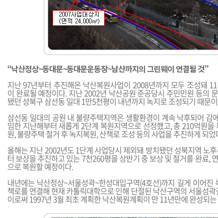
“낙산정상~동대문~동대문운동장~남산까지의 그린웨이 연결될 것”
지난 97년부터 추진해온 낙산복원사업이 2008년까지 모두 조성돼 1
이 완료될 예정이다. 지난 2002년 낙산공원 준공당시 주민민원 등의
됐던 성북구 삼선동 일대 1만5천평이 내년까지 녹지로 조성되기 때문이
삼선동 일대의 공원 내 불량주택지역은 생활환경이 계속 낙후되어 감에 
임한 지난해부터 새롭게 2단계 복원지역으로 선정했고, 총 210억원을
원, 불량주택 철거 후 녹지복원, 산책로 조성 등의 사업을 추진하게 되었
올해는 지난 2002년도 1단계 사업당시 제외돼 방치됐던 성북지역 노
터 보상을 추진하고 있는 7천260평을 상반기 중 보상 및 철거를 완료,
으로 복원할 예정이다.
내년에는 낙산정상~서울성곽~한성대입구역(4호선)까지 길게 이어진 
책로를 연결해 현재 카톨릭대학으로 인해 단절된 낙산구역의 서울성곽길
이로써 1997년 3월 최초 계획한 낙산복원계획이 만 11년만에 완성되는