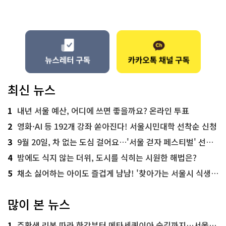
최신 뉴스
1
내년 서울 예산, 어디에 쓰면 좋을까요? 온라인 투표
2
영화·AI 등 192개 강좌 쏟아진다! 서울시민대학 선착순 신청
3
9월 20일, 차 없는 도심 걸어요…'서울 걷자 페스티벌' 선착순 5천명
4
밤에도 식지 않는 더위, 도시를 식히는 시원한 해법은?
5
채소 싫어하는 아이도 즐겁게 냠냠! '찾아가는 서울시 식생활 교육' 현장
많이 본 뉴스
1
주황색 리본 따라 한강부터 메타세쿼이아 숲길까지…서울둘레길 15코스