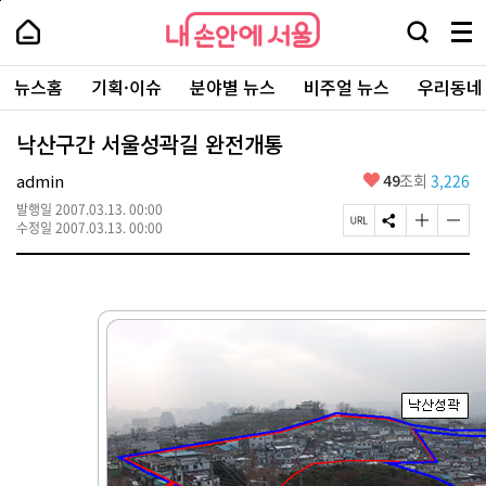
본
페
내
문
이
내
손
검
메
바
지
손
안
색
뉴
로
상
안
주
에
창
전
가
단
에
뉴스홈
기획·이슈
분야별 뉴스
비주얼 뉴스
우리동네
요
서
열
체
기
으
서
서
울
기
보
로
울
비
기
이
-
낙산구간 서울성곽길 완전개통
스
동
서
바
울
좋
admin
49
조회
3,226
로
시
아
가
대
발행일
2007.03.13. 00:00
요
기
페
S
글
글
표
수정일
2007.03.13. 00:00
이
N
자
자
소
지
S
크
크
통
U
공
기
기
포
R
유
크
작
털
L
하
게
게
복
기
변
변
사
경
경
하
하
기
기