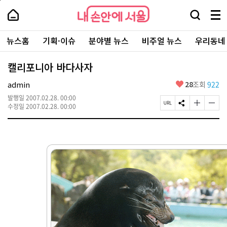
본
페
내
문
이
내
손
검
메
바
지
손
안
색
뉴
로
상
안
주
에
창
전
가
단
에
뉴스홈
기획·이슈
분야별 뉴스
비주얼 뉴스
우리동네
요
서
열
체
기
으
서
서
울
기
보
로
울
비
기
이
-
캘리포니아 바다사자
스
동
서
바
울
좋
admin
28
조회
922
로
시
아
가
대
발행일
2007.02.28. 00:00
요
기
페
S
글
글
표
수정일
2007.02.28. 00:00
이
N
자
자
소
지
S
크
크
통
U
공
기
기
포
R
유
크
작
털
L
하
게
게
복
기
변
변
사
경
경
하
하
기
기