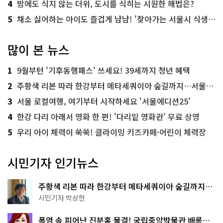
4
밤에도 식지 않는 더위, 도시를 식히는 시원한 해법은?
5
채소 싫어하는 아이도 즐겁게 냠냠! '찾아가는 서울시 식생활 교육' 현장
많이 본 뉴스
1
9월부턴 '기후동행패스' 쓰세요! 39세까지 청년 혜택
2
주황색 리본 따라 한강부터 메타세쿼이아 숲길까지…서울둘레길 15코스
3
서울 로컬여행, 여기부터 시작하세요 '서울에디션25'
4
한강 다리 아래서 영화 한 편! '다리밑 영화관' 무료 상영
5
우리 아이 체력이 쑥쑥! 클라이밍 키즈카페·어린이 체력장
시민기자 인기뉴스
주황색 리본 따라 한강부터 메타세쿼이아 숲길까지…
서울둘레길 15코스
시민기자 박상현
폭염 속 피어난 진분홍 물결! 국립중앙박물관 배롱나