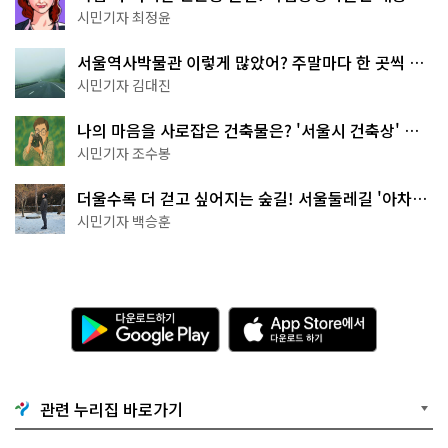
무 명소
시민기자 최정윤
서울역사박물관 이렇게 많았어? 주말마다 한 곳씩 떠
나는 역사 산책
시민기자 김대진
나의 마음을 사로잡은 건축물은? '서울시 건축상' 수
상작 공개!
시민기자 조수봉
더울수록 더 걷고 싶어지는 숲길! 서울둘레길 '아차산
코스'
시민기자 백승훈
다
A
운
p
로
p
드
S
하
t
기
o
관련 누리집 바로가기
G
r
o
e