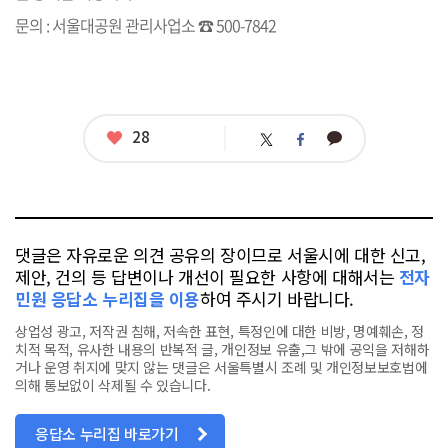
문의 : 서울대공원 관리사업소 ☎ 500-7842
좋
28
카
트
페
아
카
위
이
요
오
터
스
톡
북
댓글은 자유로운 의견 공유의 장이므로 서울시에 대한 신고,
제안, 건의 등 답변이나 개선이 필요한 사항에 대해서는
전자
민원 응답소 누리집을 이용
하여 주시기 바랍니다.
상업성 광고, 저작권 침해, 저속한 표현, 특정인에 대한 비방, 명예훼손, 정
치적 목적, 유사한 내용의 반복적 글, 개인정보 유출,그 밖에 공익을 저해하
거나 운영 취지에 맞지 않는 댓글은 서울특별시 조례 및 개인정보보호법에
의해 통보없이 삭제될 수 있습니다.
응답소 누리집 바로가기