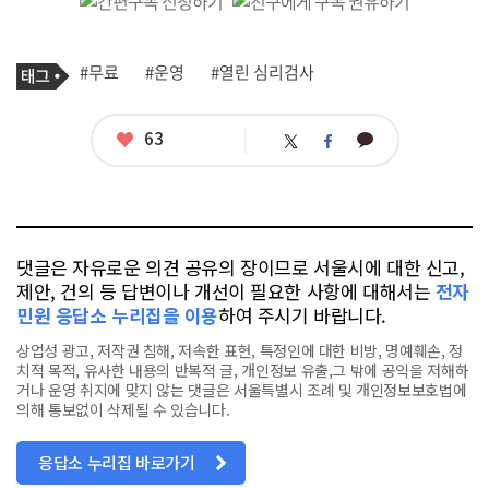
기
태
#무료
#운영
#열린 심리검사
사
그
관
련
태
좋
63
카
트
페
그
아
카
위
이
요
오
터
스
톡
북
댓글은 자유로운 의견 공유의 장이므로 서울시에 대한 신고,
제안, 건의 등 답변이나 개선이 필요한 사항에 대해서는
전자
민원 응답소 누리집을 이용
하여 주시기 바랍니다.
상업성 광고, 저작권 침해, 저속한 표현, 특정인에 대한 비방, 명예훼손, 정
치적 목적, 유사한 내용의 반복적 글, 개인정보 유출,그 밖에 공익을 저해하
거나 운영 취지에 맞지 않는 댓글은 서울특별시 조례 및 개인정보보호법에
의해 통보없이 삭제될 수 있습니다.
응답소 누리집 바로가기