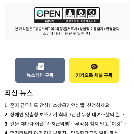
본 저작물은 "공공누리"
제4유형:출처표시+상업적 이용금지+변경금지
조건에 따라 이용 할 수 있습니다.
최신 뉴스
1
혼자 근무해도 안심! '소상공인안심벨' 신청하세요
2
장애인 맞춤형 보조기기 최대 3년간 무상 대여…삶의 질 높인다
3
걸을 때마다 아픈 '족저근막염'…무작정 참지 말고 '이것' 해보세요!
4
먹거리부터 야경 라이브까지…망원한강공원 알짜 코스