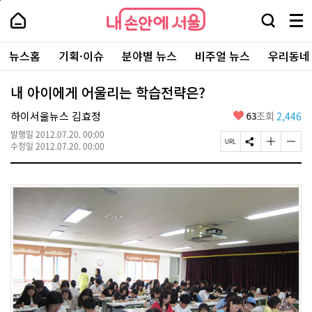
본
페
내
문
이
내
손
검
메
바
지
손
안
색
뉴
로
상
안
주
에
창
전
가
단
에
뉴스홈
기획·이슈
분야별 뉴스
비주얼 뉴스
우리동네
요
서
열
체
기
으
서
서
울
기
보
로
울
비
기
이
-
내 아이에게 어울리는 학습전략은?
스
동
서
바
울
좋
하이서울뉴스 김효정
63
조회
2,446
로
시
아
가
대
발행일
2012.07.20. 00:00
요
기
페
S
글
글
표
수정일
2012.07.20. 00:00
이
N
자
자
소
지
S
크
크
통
U
공
기
기
포
R
유
크
작
털
L
하
게
게
복
기
변
변
사
경
경
하
하
기
기