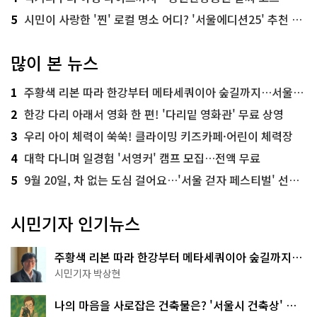
5
시민이 사랑한 '찐' 로컬 명소 어디? '서울에디션25' 추천 코스
많이 본 뉴스
1
주황색 리본 따라 한강부터 메타세쿼이아 숲길까지…서울둘레길 15코스
2
한강 다리 아래서 영화 한 편! '다리밑 영화관' 무료 상영
3
우리 아이 체력이 쑥쑥! 클라이밍 키즈카페·어린이 체력장
4
대학 다니며 일경험 '서영커' 캠프 모집…전액 무료
5
9월 20일, 차 없는 도심 걸어요…'서울 걷자 페스티벌' 선착순 5천명
시민기자 인기뉴스
주황색 리본 따라 한강부터 메타세쿼이아 숲길까지…
서울둘레길 15코스
시민기자 박상현
나의 마음을 사로잡은 건축물은? '서울시 건축상' 수