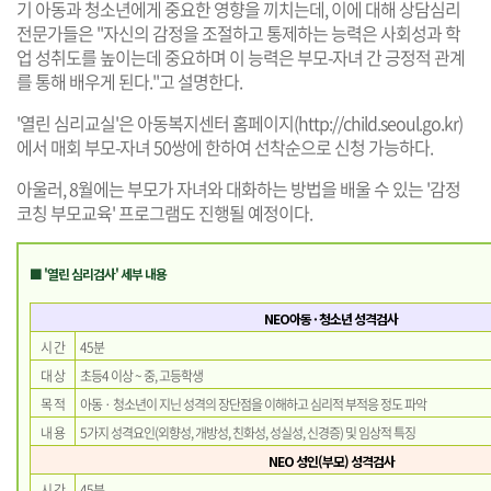
기 아동과 청소년에게 중요한 영향을 끼치는데, 이에 대해 상담심리
전문가들은 "자신의 감정을 조절하고 통제하는 능력은 사회성과 학
업 성취도를 높이는데 중요하
며 이 능력은 부모-자녀 간 긍정적 관계
를 통해 배우게 된다."고 설명한다.
'열린 심리교실'은 아동복지센터 홈페이지(
http://child.seoul.go.kr
)
에서 매회 부모-자녀 50쌍에 한하여 선착순으로 신청 가능하다.
아울러, 8월에는 부모가 자녀와 대화하는 방법을 배울 수 있는 '감정
코칭 부모교육' 프로그램도
진행될 예정이다.
■ '열린 심리검사'
세부
내용
NEO아동 · 청소년 성격검사
시 간
45분
대 상
초등4 이상 ~ 중, 고등학생
목 적
아동 · 청소년이 지닌 성격의 장단점을 이해하고 심리적 부적응 정도 파악
내 용
5가지 성격요인(외향성, 개방성, 친화성, 성실성, 신경증) 및 임상적 특징
NEO 성인(부모) 성격검사
시 간
45분