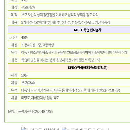
대 상
부모(성인)
목 적
부모 자신의 성격 장단점을 이해하고 심리적 부적응 정도 파악
내 용
5가지 성격요인(외향성, 개방성, 친화성, 성실성, 신경증) 및 임상적 특징
MLST 학습 전략검사
시 간
40분
대 상
초등4 이상 ~ 중, 고등학생
목 적
아동 · 청소년의 학습 습관과 전략의 효율성을 측정하여 학습방법에서의 장단점 이해
내 용
학습에 영향을 미치는 성격적, 정서적, 동기적, 행동적 특성 파악
KPRC(한국아동인성평정척도)
시 간
50분
대 상
부모(자녀)
목 적
아동의 발달 과정의 문제 여부를 통해 임상적 진단을 내리는데 필요한 정보제공
내 용
타당도, 자아탄력성, 임상 척도
문의 : 아동복지센터 02)2040-4255