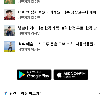
상작 공개!
시민기자 조수봉
더울 땐 잠시 쉬었다 가세요! 생수 냉장고부터 해피소
·무더위쉼터까지
시민기자 조수연
낮보다 기대되는 한강의 밤! 8월 한정 무료 '한강 밤
핑' 예약은?
시민기자 김성무
호수·예술·미식 모두 품은 도보 코스! 서울식물원~LG
아트센터~마곡테라스거리
시민기자 이상돈
다
A
운
p
로
p
드
S
하
t
기
o
관련 누리집 바로가기
G
r
o
e
o
에