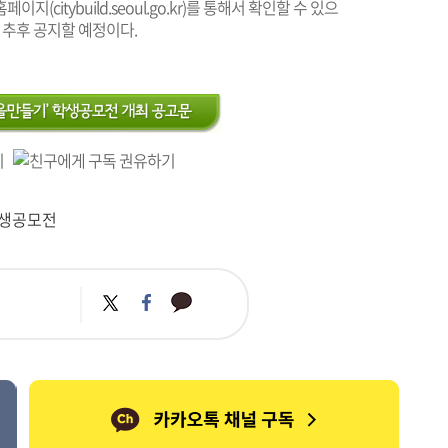
홈페이지(
citybuild.seoul.go.kr
)를 통해서 확인할 수 있으
 추후 공지할 예정이다.
학생공모전
카
트
페
카
위
이
오
터
스
톡
북