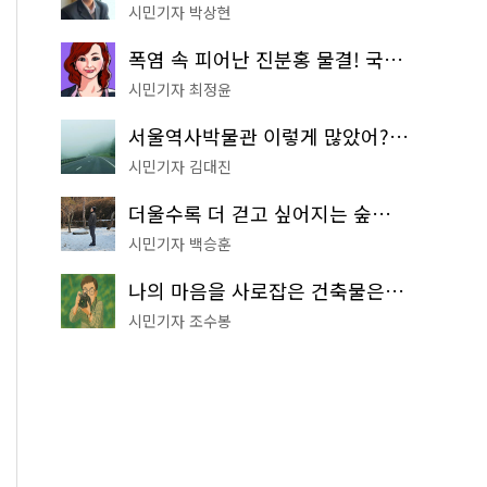
시민기자 박상현
폭염 속 피어난 진분홍 물결! 국립중앙박물관 배롱나무 명소
시민기자 최정윤
서울역사박물관 이렇게 많았어? 주말마다 한 곳씩 떠나는 역사 산책
시민기자 김대진
더울수록 더 걷고 싶어지는 숲길! 서울둘레길 '아차산 코스'
시민기자 백승훈
나의 마음을 사로잡은 건축물은? '서울시 건축상' 수상작 공개!
시민기자 조수봉