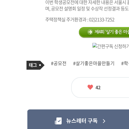
이번 학생공모전에 대한 자세한 내용은 서울시 
며, 공모전 설명회 일정 및 수상작 선정결과 등도
주택정책실 주거환경과 : 02)2133-7252
기
태
#공모전
#살기좋은마을만들기
#
사
그
관
련
태
그
좋
42
아
요