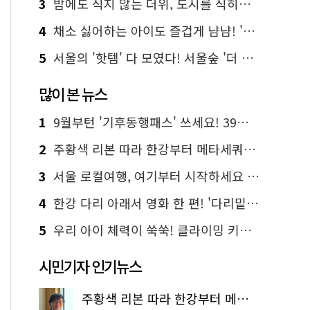
3
밤에도 식지 않는 더위, 도시를 식히는 시원한 해법은?
4
채소 싫어하는 아이도 즐겁게 냠냠! '찾아가는 서울시 식생활 교육' 현장
5
서울의 '핫템' 다 모였다! 서울숲 '더 서울마이소울 라운지' 오픈
많이 본 뉴스
1
9월부턴 '기후동행패스' 쓰세요! 39세까지 청년 혜택
2
주황색 리본 따라 한강부터 메타세쿼이아 숲길까지…서울둘레길 15코스
3
서울 로컬여행, 여기부터 시작하세요 '서울에디션25'
4
한강 다리 아래서 영화 한 편! '다리밑 영화관' 무료 상영
5
우리 아이 체력이 쑥쑥! 클라이밍 키즈카페·어린이 체력장
시민기자 인기뉴스
주황색 리본 따라 한강부터 메타세쿼이아 숲길까지…서울둘레길 15코스