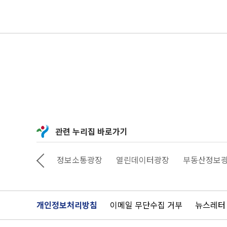
관련 누리집 바로가기
상상대로 서울
정보소통광장
열린데이터광장
부동산정보
개인정보처리방침
이메일 무단수집 거부
뉴스레터