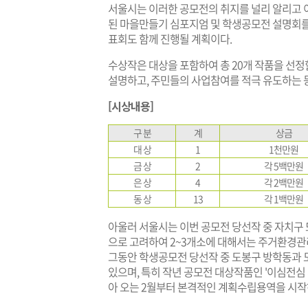
서울시는 이러한 공모전의 취지를 널리 알리고 이
된 마을만들기 심포지엄 및 학생공모전 설명회를
표회도 함께 진행될 계획이다.
수상작은 대상을 포함하여 총 20개 작품을 선정
설명하고, 주민들의 사업참여를 적극 유도하는 
[시상내용]
구 분
계
상금
대 상
1
1천만원
금 상
2
각 5백만원
은 상
4
각 2백만원
동 상
13
각 1백만원
아울러 서울시는 이번 공모전 당선작 중 자치구 
으로 고려하여 2~3개소에 대해서는 주거환경관
그동안 학생공모전 당선작 중 도봉구 방학동과 
있으며, 특히 작년 공모전 대상작품인 '이심전심
아 오는 2월부터 본격적인 계획수립용역을 시작