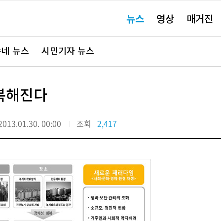
주
뉴스
영상
매거진
요
서
비
스
바
네 뉴스
시민기자 뉴스
로
가
기"
복해진다
2013.01.30. 00:00
조회
2,417