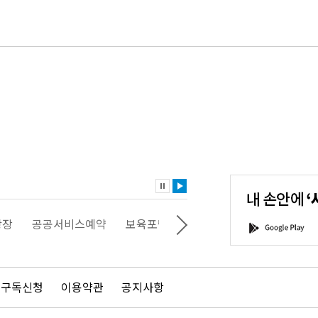
내
손
안
에
'서
광장
공공서비스예약
보육포털
일자리포털
문화포털
G
울'을
o
다
o
운
g
로
l
드
e
 구독신청
이용약관
공지사항
하
P
세
l
요!
a