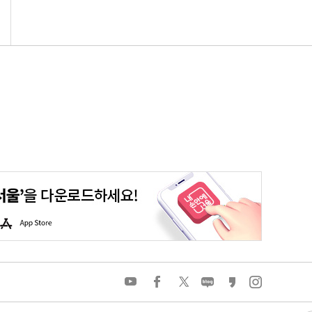
평생학습포털
청년포털
대기환경정보
에코마일리지
A
p
p
S
t
o
유
페
트
네
카
인
r
튜
이
위
이
카
스
e
브
스
터
버
오
타
북
블
스
그