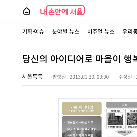
본
페
문
이
뉴
바
지
스
로
상
룸
가
단
뉴
기
으
스
로
기획·이슈
분야별 뉴스
비주얼 뉴스
우리동
주
이
요
동
서
비
스
당신의 아이디어로 마을이 행
바
로
가
기
서울톡톡
발행일
2013.01.30. 00:00
수정일