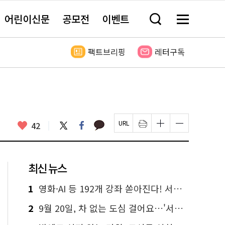
어린이신문
공모전
이벤트
검
메
색
뉴
창
전
열
체
팩트브리핑
레터구독
기
보
기
카
좋
트
페
42
페
인
글
글
카
위
이
아
이
쇄
자
자
오
터
스
요
지
하
크
크
톡
북
U
기
기
기
R
새
크
작
L
창
게
게
최신 뉴스
복
열
변
변
사
림
경
경
하
하
1
영화·AI 등 192개 강좌 쏟아진다! 서울시민대학 선착순 신청
기
기
2
9월 20일, 차 없는 도심 걸어요…'서울 걷자 페스티벌' 선착순 5천명