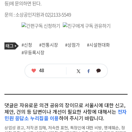
등)에 문의하면 된다.
문의 : 소상공인지원과 02)2133-5549
기
태
#신청
#전통시장
#상점가
#시설현대화
사
그
관
#무등록시장
련
태
그
좋
48
카
트
페
아
카
위
이
요
오
터
스
톡
북
댓글은 자유로운 의견 공유의 장이므로 서울시에 대한 신고,
제안, 건의 등 답변이나 개선이 필요한 사항에 대해서는
전자
민원 응답소 누리집을 이용
하여 주시기 바랍니다.
상업성 광고, 저작권 침해, 저속한 표현, 특정인에 대한 비방, 명예훼손, 정