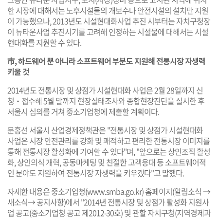
한 시장에 대해서는 노후시설물의 개보수나 안전시설의 설치만 지원
이 가능했으나, 2013년도 시설현대화사업 추진 시부터는 자치구청장
이 뉴타운사업 추진시기를 고려해 인정하는 시설물에 대해서는 시설
현대화를 지원할 수 있다.
市, 하드웨어 뿐 아니라 소프트웨어 부분도 지원해 전통시장 자생력
키울 것
2014년도 전통시장 및 상점가 시설현대화 사업은 2월 28일까지 신
청‧접수해 5월 말까지 현장실태조사와 종합현장진단을 실시한 후
서울시 심의를 거쳐 중소기업청에 제출할 계획이다.
문홍선 서울시 산업경제정책관은 "전통시장 및 상점가 시설현대화
사업은 시장 안전관리를 강화 및 쾌적하고 편리한 전통시장 이미지를
통해 전통시장 활성화에 기여할 수 있다"며, "앞으로는 상인조직 활성
화, 상인의식 개혁, 공동마케팅 및 친절한 고객응대 등 소프트웨어적
인 분야도 지원하여 전통시장 자생력을 키우겠다"고 말했다.
자세한 내용은 중소기업청(
www.smba.go.kr
) 홈페이지(알림소식 →
새소식→ 공지사항)에서 "2014년 전통시장 및 상점가 활성화 지원사
업 공고(중소기업청 공고 제2012-30호) 및 관할 자치구청(지역경제과