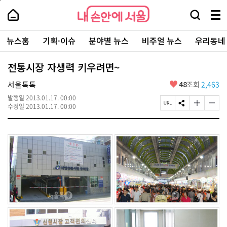
본
페
내
문
이
내
손
검
메
바
지
손
안
색
뉴
로
상
안
주
에
창
전
가
단
에
뉴스홈
기획·이슈
분야별 뉴스
비주얼 뉴스
우리동네
요
서
열
체
기
으
서
서
울
기
보
로
울
비
기
이
-
전통시장 자생력 키우려면~
스
동
서
바
울
좋
서울톡톡
48
조회
2,463
로
시
아
가
대
발행일
2013.01.17. 00:00
요
기
페
S
글
글
표
수정일
2013.01.17. 00:00
이
N
자
자
소
지
S
크
크
통
U
공
기
기
포
R
유
크
작
털
L
하
게
게
복
기
변
변
사
경
경
하
하
기
기