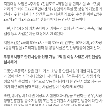
지원대상 사업은 ▴주차장 ▴진입도로 ▴화장실 등 편의시설 ▴비·햇빛
가리개(아케이드) ▴고객안내센터 ▴상인회사무실 등 상권의 기능을 개
선하기 위한 시설과 시장건물 또는 시설물의 보수·수선을 위한 ▴방수
▴도색 ▴전기 ▴가스 ▴소방 및 화재방지 등 안전시설 등이다.
다만, 사유재산의 가치증대에 기여하는 건물의 신·개축 및 증축, 리모
델링 등의 사업은 지원 대상에서 제외된다.
지원조건은 ▴국비 60% ▴시·구비 30% ▴민간부담 10%이며, ▴주차장
▴공동화장실 ▴고객지원센터 등 공동시설은 민간부담금이 면제된다.
무등록시장도 안전시설물 신청 가능, 1억 원 이상 사업은 사전컨설팅
실시해야
그동안 무등록시장은 전기, 가스, 소방 등 안전시설에 대한 지원근거
가 없어 안전 사각지대였으나, 지난해 12월「전통시장 및 상점가 육
성을 위한 특별법」개정으로 무등록시장에 대한 안전시설물 지원근
거가 마련되어 올해부터는 사업신청이 가능하게 되었다.
또한, 총사업비 1억 원 이상의 시설현대화사업을 추진하는 경우, 시장
경영진흥원장(중소기업청) 또는 전문기관의 사업추진 방향에 대한 사
전컨설팅 또는 연구용역을 실시한 후에 사업을 신청해야 한다.