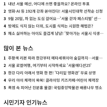
1
내년 서울 예산, 어디에 쓰면 좋을까요? 온라인 투표
2
영화·AI 등 192개 강좌 쏟아진다! 서울시민대학 선착순 신청
3
9월 20일, 차 없는 도심 걸어요…'서울 걷자 페스티벌' 선착순 5천명
4
밤에도 식지 않는 더위, 도시를 식히는 시원한 해법은?
5
채소 싫어하는 아이도 즐겁게 냠냠! '찾아가는 서울시 식생활 교육' 현장
많이 본 뉴스
1
주황색 리본 따라 한강부터 메타세쿼이아 숲길까지…서울둘레길 15코스
2
서울 로컬여행, 여기부터 시작하세요 '서울에디션25'
3
한강 다리 아래서 영화 한 편! '다리밑 영화관' 무료 상영
4
우리 아이 체력이 쑥쑥! 클라이밍 키즈카페·어린이 체력장
5
폭염 속 피어난 진분홍 물결! 국립중앙박물관 배롱나무 명소
시민기자 인기뉴스