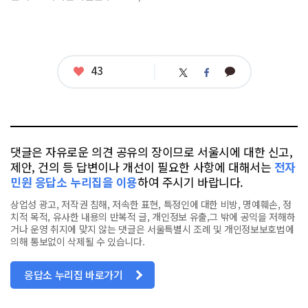
좋
43
카
트
페
아
카
위
이
요
오
터
스
톡
북
댓글은 자유로운 의견 공유의 장이므로 서울시에 대한 신고,
제안, 건의 등 답변이나 개선이 필요한 사항에 대해서는
전자
민원 응답소 누리집을 이용
하여 주시기 바랍니다.
상업성 광고, 저작권 침해, 저속한 표현, 특정인에 대한 비방, 명예훼손, 정
치적 목적, 유사한 내용의 반복적 글, 개인정보 유출,그 밖에 공익을 저해하
거나 운영 취지에 맞지 않는 댓글은 서울특별시 조례 및 개인정보보호법에
의해 통보없이 삭제될 수 있습니다.
응답소 누리집 바로가기