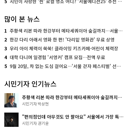
5
시민이 사랑한 '찐' 로컬 명소 어디? '서울에디션25' 추천 코스
많이 본 뉴스
1
주황색 리본 따라 한강부터 메타세쿼이아 숲길까지…서울둘레길 15코스
2
한강 다리 아래서 영화 한 편! '다리밑 영화관' 무료 상영
3
우리 아이 체력이 쑥쑥! 클라이밍 키즈카페·어린이 체력장
4
대학 다니며 일경험 '서영커' 캠프 모집…전액 무료
5
9월 20일, 차 없는 도심 걸어요…'서울 걷자 페스티벌' 선착순 5천명
시민기자 인기뉴스
주황색 리본 따라 한강부터 메타세쿼이아 숲길까지…
서울둘레길 15코스
시민기자 박상현
"편의점인데 아무것도 안 팔아요" 서울에서 가장 특별
한 편의점의 정체
시민기자 권기윤