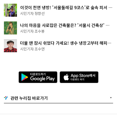
이것이 천연 냉방! '서울둘레길 9코스'로 숲속 피서 떠
나볼까
시민기자 정향선
나의 마음을 사로잡은 건축물은? '서울시 건축상' 수
상작 공개!
시민기자 조수봉
더울 땐 잠시 쉬었다 가세요! 생수 냉장고부터 해피소
·무더위쉼터까지
시민기자 조수연
다
A
운
p
로
p
드
S
하
t
기
o
관련 누리집 바로가기
G
r
o
e
o
에
g
서