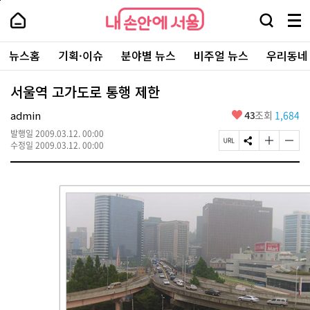
본
페
내
문
이
내
손
검
메
바
지
손
안
색
뉴
로
상
안
주
에
창
전
가
단
에
뉴스홈
기획·이슈
분야별 뉴스
비주얼 뉴스
우리동네
요
서
열
체
기
으
서
서
울
기
보
로
울
비
기
이
-
서울역 고가도로 통행 제한
스
동
서
바
울
좋
admin
43
조회
1,684
로
시
아
가
대
발행일
2009.03.12. 00:00
요
기
페
S
글
글
표
수정일
2009.03.12. 00:00
이
N
자
자
소
지
S
크
크
통
U
공
기
기
포
R
유
크
작
털
L
하
게
게
복
기
변
변
사
경
경
하
하
기
기