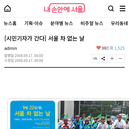
본
페
내
문
이
내
손
검
메
바
지
손
안
색
뉴
로
상
안
주
에
창
전
가
단
에
뉴스홈
기획·이슈
분야별 뉴스
비주얼 뉴스
우리동네
요
서
열
체
기
으
서
서
울
기
보
로
울
비
기
이
-
[시민기자가 간다] 서울 차 없는 날
스
동
서
바
울
좋
admin
30
조회
1,525
로
시
아
가
대
발행일
2008.09.17. 00:00
요
기
페
S
글
글
표
수정일
2008.09.17. 00:00
이
N
자
자
소
지
S
크
크
통
U
공
기
기
포
R
유
크
작
털
L
하
게
게
복
기
변
변
사
경
경
하
하
기
기