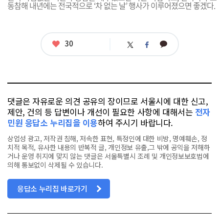
동참해 내년에는 전국적으로 ‘차 없는 날’ 행사가 이루어졌으면 좋겠다.
좋
30
카
트
페
아
카
위
이
요
오
터
스
톡
북
댓글은 자유로운 의견 공유의 장이므로 서울시에 대한 신고,
제안, 건의 등 답변이나 개선이 필요한 사항에 대해서는
전자
민원 응답소 누리집을 이용
하여 주시기 바랍니다.
상업성 광고, 저작권 침해, 저속한 표현, 특정인에 대한 비방, 명예훼손, 정
치적 목적, 유사한 내용의 반복적 글, 개인정보 유출,그 밖에 공익을 저해하
거나 운영 취지에 맞지 않는 댓글은 서울특별시 조례 및 개인정보보호법에
의해 통보없이 삭제될 수 있습니다.
응답소 누리집 바로가기