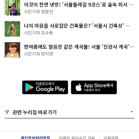
이것이 천연 냉방! '서울둘레길 9코스'로 숲속 피서 떠
나볼까
시민기자 정향선
나의 마음을 사로잡은 건축물은? '서울시 건축상' 수
상작 공개!
시민기자 조수봉
한여름에도 얼음장 같은 계곡물! 서울 '진관사 계곡'이
천국이네~
시민기자 양지영
다
A
운
p
로
p
드
S
하
t
기
o
관련 누리집 바로가기
G
r
o
e
o
에
g
서
l
다
개인정보처리방침
이메일 무단수집 거부
이용약관