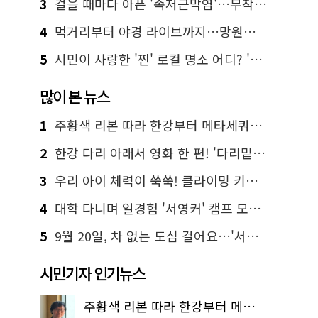
3
걸을 때마다 아픈 '족저근막염'…무작정 참지 말고 '이것' 해보세요!
4
먹거리부터 야경 라이브까지…망원한강공원 알짜 코스
5
시민이 사랑한 '찐' 로컬 명소 어디? '서울에디션25' 추천 코스
많이 본 뉴스
1
주황색 리본 따라 한강부터 메타세쿼이아 숲길까지…서울둘레길 15코스
2
한강 다리 아래서 영화 한 편! '다리밑 영화관' 무료 상영
3
우리 아이 체력이 쑥쑥! 클라이밍 키즈카페·어린이 체력장
4
대학 다니며 일경험 '서영커' 캠프 모집…전액 무료
5
9월 20일, 차 없는 도심 걸어요…'서울 걷자 페스티벌' 선착순 5천명
시민기자 인기뉴스
주황색 리본 따라 한강부터 메타세쿼이아 숲길까지…서울둘레길 15코스