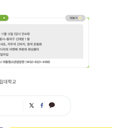
립대학교
카
트
페
카
위
이
오
터
스
톡
북