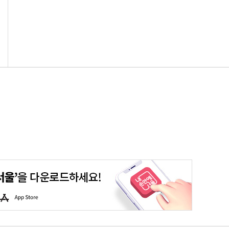
평생학습포털
청년포털
대기환경정보
에코마일리지
A
p
p
S
t