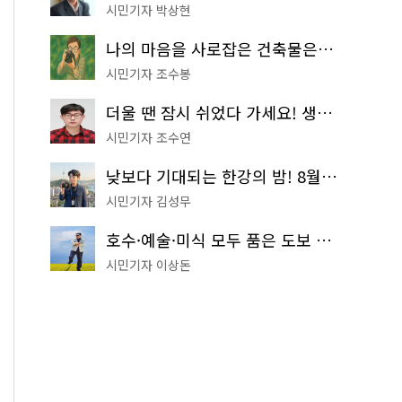
시민기자 박상현
나의 마음을 사로잡은 건축물은? '서울시 건축상' 수상작 공개!
시민기자 조수봉
더울 땐 잠시 쉬었다 가세요! 생수 냉장고부터 해피소·무더위쉼터까지
시민기자 조수연
낮보다 기대되는 한강의 밤! 8월 한정 무료 '한강 밤핑' 예약은?
시민기자 김성무
호수·예술·미식 모두 품은 도보 코스! 서울식물원~LG아트센터~마곡테라스거리
시민기자 이상돈