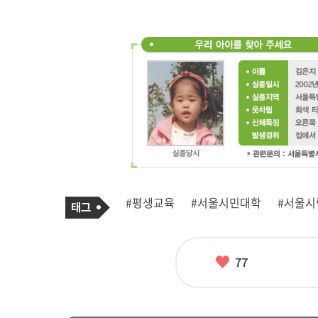
기
태
#평생교육
#서울시민대학
#서울시
사
그
관
련
태
그
좋
77
아
요