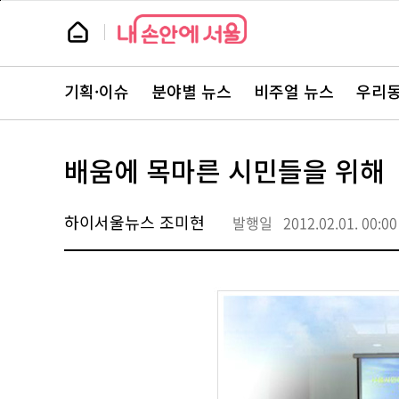
본
페
문
이
뉴
바
지
스
로
상
룸
가
단
뉴
기
으
스
로
기획·이슈
분야별 뉴스
비주얼 뉴스
우리동
주
이
요
동
서
비
스
배움에 목마른 시민들을 위해
바
로
가
기
하이서울뉴스 조미현
발행일
2012.02.01. 00:00