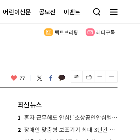
어린이신문
공모전
이벤트
검
메
색
뉴
창
전
열
체
팩트브리핑
레터구독
기
보
기
카
좋
트
페
77
페
인
글
글
카
위
이
아
이
쇄
자
자
오
터
스
요
지
하
크
크
톡
북
U
기
기
기
R
새
크
작
L
창
게
게
최신 뉴스
복
열
변
변
사
림
경
경
하
하
1
혼자 근무해도 안심! '소상공인안심벨' 신청하세요
기
기
2
장애인 맞춤형 보조기기 최대 3년간 무상 대여…삶의 질 높인다