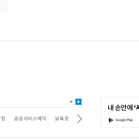
내
손
안
에
'서
광장
공공서비스예약
보육포털
일자리포털
문화포털
G
울'을
o
다
o
운
g
로
l