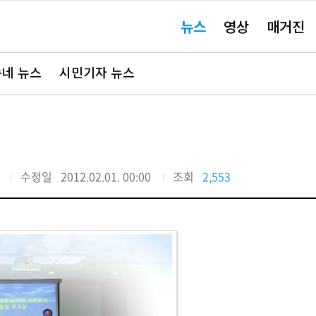
주
뉴스
영상
매거진
요
서
비
스
바
네 뉴스
시민기자 뉴스
로
가
기"
수정일
2012.02.01. 00:00
조회
2,553