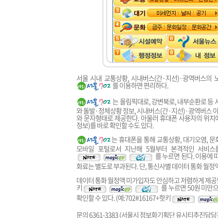
서울 시내 교통상황, 시내버스(간·지선)·광역버스의 
를 이용하면 편리하다.
는 올림픽대로, 강변북로, 내부순환로 등
와 돌발·정체상황 정보, 시내버스(간·지선)·광역버스 
와 문자형태로 제공한다. 아울러 휴대폰 사용자의 위치
정보)를 바로 확인할 수도 있다.
는 휴대폰을 통해 교통상황, 대기오염, 문
모바일 포털로서 지난해 5월부터 본격적인 서비스를
를 누르면 된다. 이용에 
화료는 별도로 부과된다. 단, 통신사별 데이터 통화 월정
데이터 통화 월정액 미가입자도 안심하고 저렴하게 제공할
키
를 누르면 50원 미만
확인할 수 있다. (예:702#16167+핫키
문의 6361-3383 (서울시 정보화기획단 유시티추진담당