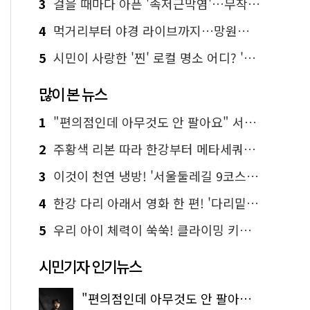
3
걸을 때마다 아픈 '족저근막염'…무작정 참지 말고 '이것' 해보세요!
4
먹거리부터 야경 라이브까지…망원한강공원 알짜 코스
5
시민이 사랑한 '찐' 로컬 명소 어디? '서울에디션25' 추천 코스
많이 본 뉴스
1
"편의점인데 아무것도 안 팔아요" 서울에서 가장 특별한 편의점의 정체
2
주황색 리본 따라 한강부터 메타세쿼이아 숲길까지…서울둘레길 15코스
3
이것이 천연 냉방! '서울둘레길 9코스'로 숲속 피서 떠나볼까
4
한강 다리 아래서 영화 한 편! '다리밑 영화관' 무료 상영
5
우리 아이 체력이 쑥쑥! 클라이밍 키즈카페·어린이 체력장
시민기자 인기뉴스
"편의점인데 아무것도 안 팔아요" 서울에서 가장 특별한 편의점의 정체