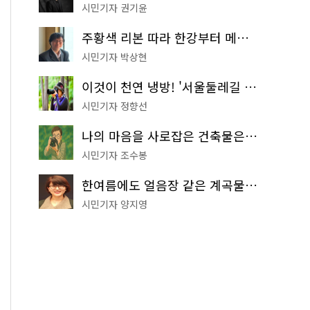
시민기자 권기윤
주황색 리본 따라 한강부터 메타세쿼이아 숲길까지…서울둘레길 15코스
시민기자 박상현
이것이 천연 냉방! '서울둘레길 9코스'로 숲속 피서 떠나볼까
시민기자 정향선
나의 마음을 사로잡은 건축물은? '서울시 건축상' 수상작 공개!
시민기자 조수봉
한여름에도 얼음장 같은 계곡물! 서울 '진관사 계곡'이 천국이네~
시민기자 양지영