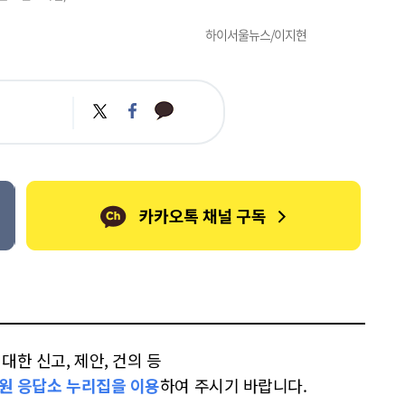
하이서울뉴스/이지현
카
트
페
카
위
이
오
터
스
톡
북
한 신고, 제안, 건의 등
원 응답소 누리집을 이용
하여 주시기 바랍니다.