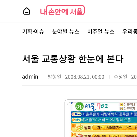
본
페
문
이
뉴
바
지
스
로
상
룸
가
단
뉴
기
으
스
로
기획·이슈
분야별 뉴스
비주얼 뉴스
우리동
주
이
요
동
서
비
스
서울 교통상황 한눈에 본다
바
로
가
기
admin
발행일
2008.08.21. 00:00
수정일
20