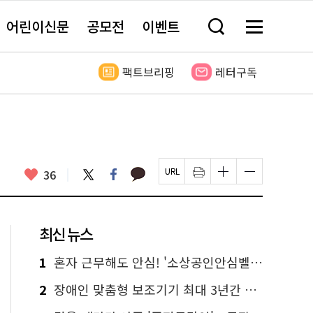
어린이신문
공모전
이벤트
검
메
색
뉴
창
전
열
체
팩트브리핑
레터구독
기
보
기
카
좋
트
페
36
페
인
글
글
카
위
이
아
이
쇄
자
자
오
터
스
요
지
하
크
크
톡
북
U
기
기
기
R
새
크
작
L
창
게
게
최신 뉴스
복
열
변
변
사
림
경
경
하
하
1
혼자 근무해도 안심! '소상공인안심벨' 신청하세요
기
기
2
장애인 맞춤형 보조기기 최대 3년간 무상 대여…삶의 질 높인다