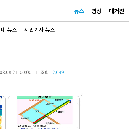
주
뉴스
영상
매거진
요
서
비
스
바
네 뉴스
시민기자 뉴스
로
가
기"
08.08.21. 00:00
조회
2,649