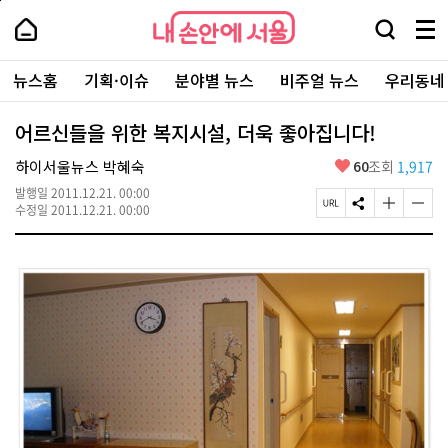
본
페
내
문
이
내
손
검
메
바
지
손
안
색
뉴
로
상
안
주
에
창
전
가
단
에
뉴스홈
기획·이슈
분야별 뉴스
비주얼 뉴스
우리동네
요
서
열
체
기
으
서
서
울
기
보
로
울
비
기
이
-
어르신들을 위한 복지시설, 더욱 좋아집니다!
스
동
서
바
울
좋
하이서울뉴스 박혜숙
60
조회
1,917
로
시
아
가
대
발행일
2011.12.21. 00:00
요
기
페
S
글
글
표
수정일
2011.12.21. 00:00
이
N
자
자
소
지
S
크
크
통
U
공
기
기
포
R
유
크
작
털
L
하
게
게
복
기
변
변
사
경
경
하
하
기
기