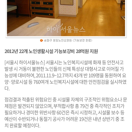
2012년 22개 노인생활시설 기능보강비 28억원 지원
[서울시 하이서울뉴스] 서울시는 노인복지시설에 화재 등 안전사고
발생 시 거동이 불편한 노인들의 신체 특성상 대형사고로 이어질 가
능성에 대비하여, 2011.11.9~12.7까지 43개 반 109명을 동원하여 요
양·양로시설 등 760여개 노인복지시설에 대한 안전점검을 실시하였
다.
점검결과 적출된 위험요인 중 시설물 자체의 구조적인 위험요소나 문
제점은 발견되지 않았으며, 부적합사항 총 79건 중 즉각적인 조치가
필요하거나 경미한 위반사항 60건은 즉시 시정하고, 시설물 보수 등
예산이 수반되거나 동절기 공사가 어려운 19건은 내년 상반기 중 조
치 완료할 예정이다.