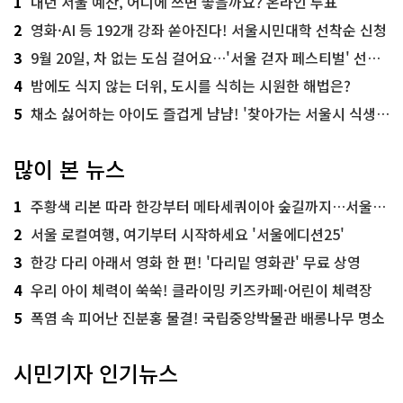
1
내년 서울 예산, 어디에 쓰면 좋을까요? 온라인 투표
2
영화·AI 등 192개 강좌 쏟아진다! 서울시민대학 선착순 신청
3
9월 20일, 차 없는 도심 걸어요…'서울 걷자 페스티벌' 선착순 5천명
4
밤에도 식지 않는 더위, 도시를 식히는 시원한 해법은?
5
채소 싫어하는 아이도 즐겁게 냠냠! '찾아가는 서울시 식생활 교육' 현장
많이 본 뉴스
1
주황색 리본 따라 한강부터 메타세쿼이아 숲길까지…서울둘레길 15코스
2
서울 로컬여행, 여기부터 시작하세요 '서울에디션25'
3
한강 다리 아래서 영화 한 편! '다리밑 영화관' 무료 상영
4
우리 아이 체력이 쑥쑥! 클라이밍 키즈카페·어린이 체력장
5
폭염 속 피어난 진분홍 물결! 국립중앙박물관 배롱나무 명소
시민기자 인기뉴스