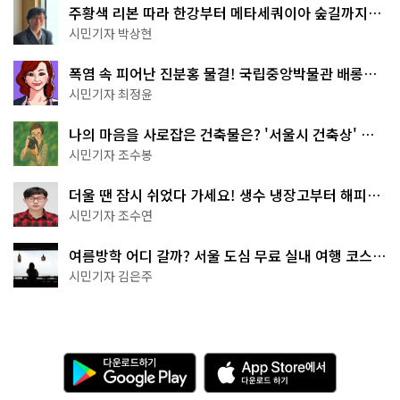
주황색 리본 따라 한강부터 메타세쿼이아 숲길까지…
서울둘레길 15코스
시민기자 박상현
폭염 속 피어난 진분홍 물결! 국립중앙박물관 배롱나
무 명소
시민기자 최정윤
나의 마음을 사로잡은 건축물은? '서울시 건축상' 수
상작 공개!
시민기자 조수봉
더울 땐 잠시 쉬었다 가세요! 생수 냉장고부터 해피소
·무더위쉼터까지
시민기자 조수연
여름방학 어디 갈까? 서울 도심 무료 실내 여행 코스
추천
시민기자 김은주
다
A
운
p
로
p