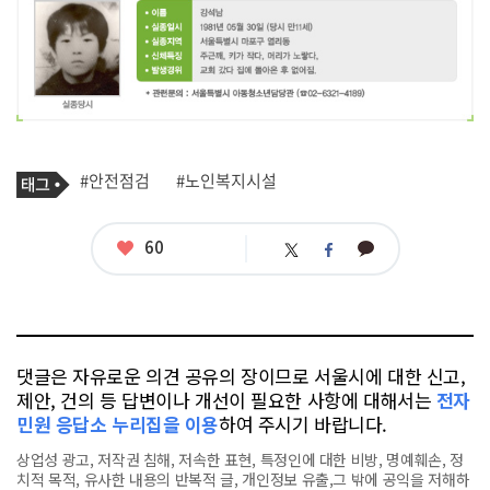
기
태
#안전점검
#노인복지시설
사
그
관
련
태
좋
60
카
트
페
그
아
카
위
이
요
오
터
스
톡
북
댓글은 자유로운 의견 공유의 장이므로 서울시에 대한 신고,
제안, 건의 등 답변이나 개선이 필요한 사항에 대해서는
전자
민원 응답소 누리집을 이용
하여 주시기 바랍니다.
상업성 광고, 저작권 침해, 저속한 표현, 특정인에 대한 비방, 명예훼손, 정
치적 목적, 유사한 내용의 반복적 글, 개인정보 유출,그 밖에 공익을 저해하