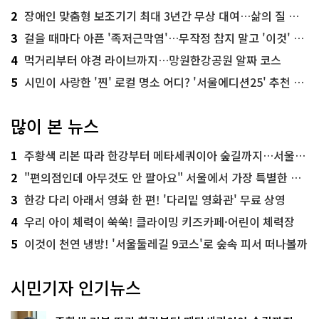
2
장애인 맞춤형 보조기기 최대 3년간 무상 대여…삶의 질 높인다
3
걸을 때마다 아픈 '족저근막염'…무작정 참지 말고 '이것' 해보세요!
4
먹거리부터 야경 라이브까지…망원한강공원 알짜 코스
5
시민이 사랑한 '찐' 로컬 명소 어디? '서울에디션25' 추천 코스
많이 본 뉴스
1
주황색 리본 따라 한강부터 메타세쿼이아 숲길까지…서울둘레길 15코스
2
"편의점인데 아무것도 안 팔아요" 서울에서 가장 특별한 편의점의 정체
3
한강 다리 아래서 영화 한 편! '다리밑 영화관' 무료 상영
4
우리 아이 체력이 쑥쑥! 클라이밍 키즈카페·어린이 체력장
5
이것이 천연 냉방! '서울둘레길 9코스'로 숲속 피서 떠나볼까
시민기자 인기뉴스