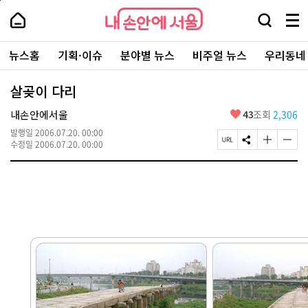
본
페
내
문
이
내
손
검
메
바
지
손
안
색
뉴
로
상
안
주
에
창
전
가
단
에
뉴스홈
기획·이슈
분야별 뉴스
비주얼 뉴스
우리동네
요
서
열
체
기
으
서
서
울
기
보
로
울
비
기
이
-
살곶이 다리
스
동
서
바
울
좋
내손안에서울
43
조회
2,306
로
시
아
가
대
발행일
2006.07.20. 00:00
요
기
페
S
글
글
표
수정일
2006.07.20. 00:00
이
N
자
자
소
지
S
크
크
통
U
공
기
기
포
R
유
크
작
털
L
하
게
게
복
기
변
변
사
경
경
하
하
기
기