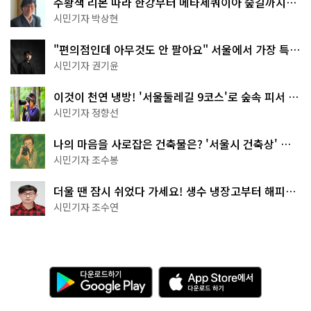
주황색 리본 따라 한강부터 메타세쿼이아 숲길까지…
서울둘레길 15코스
시민기자 박상현
"편의점인데 아무것도 안 팔아요" 서울에서 가장 특별
한 편의점의 정체
시민기자 권기윤
이것이 천연 냉방! '서울둘레길 9코스'로 숲속 피서 떠
나볼까
시민기자 정향선
나의 마음을 사로잡은 건축물은? '서울시 건축상' 수
상작 공개!
시민기자 조수봉
더울 땐 잠시 쉬었다 가세요! 생수 냉장고부터 해피소
·무더위쉼터까지
시민기자 조수연
다
A
운
p
로
p
드
S