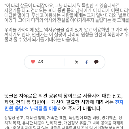
“이 다리 살곶이 다리잖아요, 그냥 다리지 뭐 특별한 게 있습니까?”
자전거를 타고 건너오는 30대 중반 쯤의 남자에게 이 다리가 어떤 다
대답한 말이다. 무심코 이용하는 사람들에게는 그저 일반 다리와 별로 
이었다. 그에게 다리의 역사와 전설을 이야기해주자 놀랍다는 듯 고개를
우리들 가까이에 있는 역사유물을 깊이 있게 알고 이용하면 그 가치와
껴지기도 한다. 언젠가는 이 살곶이 다리의 원형을 완전히 복원하여 
물려 줄 수 있게 되기를 기대하는 마음이다.
좋
43
카
트
페
아
카
위
이
요
오
터
스
톡
북
댓글은 자유로운 의견 공유의 장이므로 서울시에 대한 신고,
제안, 건의 등 답변이나 개선이 필요한 사항에 대해서는
전자
민원 응답소 누리집을 이용
하여 주시기 바랍니다.
상업성 광고, 저작권 침해, 저속한 표현, 특정인에 대한 비방, 명예훼손, 정
치적 목적, 유사한 내용의 반복적 글, 개인정보 유출,그 밖에 공익을 저해하
거나 운영 취지에 맞지 않는 댓글은 서울특별시 조례 및 개인정보보호법에