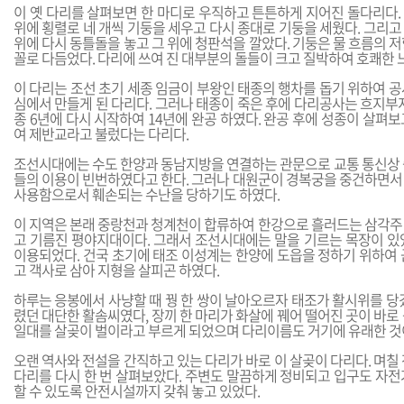
이 옛 다리를 살펴보면 한 마디로 우직하고 튼튼하게 지어진 돌다리다.
위에 횡렬로 네 개씩 기둥을 세우고 다시 종대로 기둥을 세웠다. 그리
위에 다시 동틀돌을 놓고 그 위에 청판석을 깔았다. 기둥은 물 흐름의 
꼴로 다듬었다. 다리에 쓰여 진 대부분의 돌들이 크고 질박하여 호쾌한 
이 다리는 조선 초기 세종 임금이 부왕인 태종의 행차를 돕기 위하여 
심에서 만들게 된 다리다. 그러나 태종이 죽은 후에 다리공사는 흐지부
종 6년에 다시 시작하여 14년에 완공 하였다. 완공 후에 성종이 살펴
여 제반교라고 불렀다는 다리다.
조선시대에는 수도 한양과 동남지방을 연결하는 관문으로 교통 통신상 
들의 이용이 빈번하였다고 한다. 그러나 대원군이 경복궁을 중건하면서
사용함으로서 훼손되는 수난을 당하기도 하였다.
이 지역은 본래 중랑천과 청계천이 합류하여 한강으로 흘러드는 삼각주
고 기름진 평야지대이다. 그래서 조선시대에는 말을 기르는 목장이 있
이용되었다. 건국 초기에 태조 이성계는 한양에 도읍을 정하기 위하여 
고 객사로 삼아 지형을 살피곤 하였다.
하루는 응봉에서 사냥할 때 꿩 한 쌍이 날아오르자 태조가 활시위를 당
렸던 대단한 활솜씨였다, 장끼 한 마리가 화살에 꿰어 떨어진 곳이 바로
일대를 살곶이 벌이라고 부르게 되었으며 다리이름도 거기에 유래한 것
오랜 역사와 전설을 간직하고 있는 다리가 바로 이 살곶이 다리다. 며칠
다리를 다시 한 번 살펴보았다. 주변도 말끔하게 정비되고 입구도 자전
할 수 있도록 안전시설까지 갖춰 놓고 있었다.