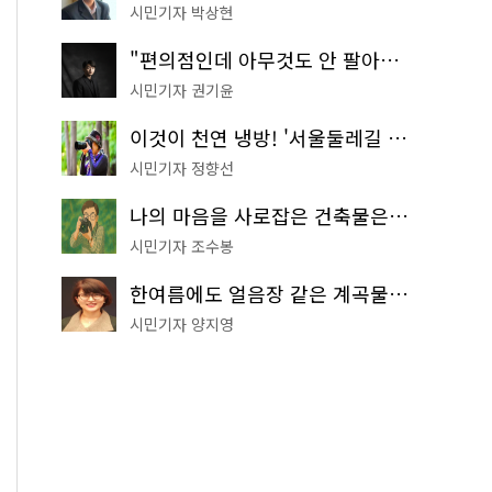
시민기자 박상현
"편의점인데 아무것도 안 팔아요" 서울에서 가장 특별한 편의점의 정체
시민기자 권기윤
이것이 천연 냉방! '서울둘레길 9코스'로 숲속 피서 떠나볼까
시민기자 정향선
나의 마음을 사로잡은 건축물은? '서울시 건축상' 수상작 공개!
시민기자 조수봉
한여름에도 얼음장 같은 계곡물! 서울 '진관사 계곡'이 천국이네~
시민기자 양지영