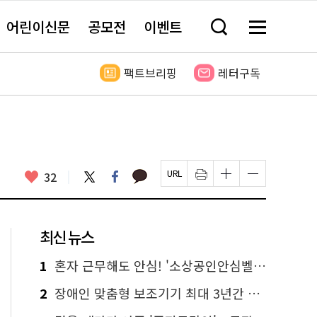
어린이신문
공모전
이벤트
검
메
색
뉴
창
전
열
체
팩트브리핑
레터구독
기
보
기
카
좋
트
페
32
페
인
글
글
카
위
이
아
이
쇄
자
자
오
터
스
요
지
하
크
크
톡
북
U
기
기
기
R
새
크
작
L
창
게
게
최신 뉴스
복
열
변
변
사
림
경
경
하
하
1
혼자 근무해도 안심! '소상공인안심벨' 신청하세요
기
기
2
장애인 맞춤형 보조기기 최대 3년간 무상 대여…삶의 질 높인다