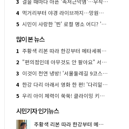
3
걸을 때마다 아픈 '족저근막염'…무작정 참지 말고 '이것' 해보세요!
4
먹거리부터 야경 라이브까지…망원한강공원 알짜 코스
5
시민이 사랑한 '찐' 로컬 명소 어디? '서울에디션25' 추천 코스
많이 본 뉴스
1
주황색 리본 따라 한강부터 메타세쿼이아 숲길까지…서울둘레길 15코스
2
"편의점인데 아무것도 안 팔아요" 서울에서 가장 특별한 편의점의 정체
3
이것이 천연 냉방! '서울둘레길 9코스'로 숲속 피서 떠나볼까
4
한강 다리 아래서 영화 한 편! '다리밑 영화관' 무료 상영
5
우리 아이 체력이 쑥쑥! 클라이밍 키즈카페·어린이 체력장
시민기자 인기뉴스
주황색 리본 따라 한강부터 메타세쿼이아 숲길까지…서울둘레길 15코스