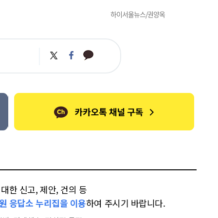
하이서울뉴스/권양옥
카
트
페
카
위
이
오
터
스
톡
북
한 신고, 제안, 건의 등
원 응답소 누리집을 이용
하여 주시기 바랍니다.