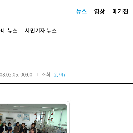
주
뉴스
영상
매거진
요
서
비
스
바
네 뉴스
시민기자 뉴스
로
가
기"
08.02.05. 00:00
조회
2,747