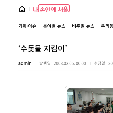
본
페
문
이
뉴
바
지
스
로
상
룸
가
단
뉴
기
으
스
로
기획·이슈
분야별 뉴스
비주얼 뉴스
우리동
주
이
요
동
서
비
스
‘수돗물 지킴이’
바
로
가
기
admin
발행일
2008.02.05. 00:00
수정일
20