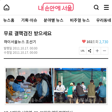
본
페
내
문
이
내
손
검
메
바
지
손
안
색
뉴
로
상
안
주
에
창
전
가
단
에
뉴스홈
기획·이슈
분야별 뉴스
비주얼 뉴스
우리동네
요
서
열
체
기
으
서
서
울
기
보
로
울
비
기
이
-
무료 결핵검진 받으세요
스
동
서
바
울
좋
하이서울뉴스 조선기
102
조회
2,730
로
시
아
가
대
발행일
2011.10.17. 00:00
요
기
페
S
글
글
표
수정일
2011.10.17. 00:00
이
N
자
자
소
지
S
크
크
통
U
공
기
기
포
R
유
크
작
털
L
하
게
게
복
기
변
변
사
경
경
하
하
기
기