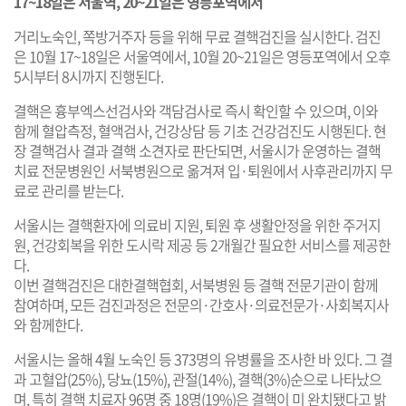
17~18일은 서울역, 20~21일은 영등포역에서
거리노숙인, 쪽방거주자 등을 위해 무료 결핵검진을 실시한다. 검진
은 10월 17~18일은 서울역에서, 10월 20~21일은 영등포역에서 오후
5시부터 8시까지 진행된다.
결핵은 흉부엑스선검사와 객담검사로 즉시 확인할 수 있으며, 이와
함께 혈압측정, 혈액검사, 건강상담 등 기초 건강검진도 시행된다. 현
장 결핵검사 결과 결핵 소견자로 판단되면, 서울시가 운영하는 결핵
치료 전문병원인 서북병원으로 옮겨져 입·퇴원에서 사후관리까지 무
료로 관리를 받는다.
서울시는 결핵환자에 의료비 지원, 퇴원 후 생활안정을 위한 주거지
원, 건강회복을 위한 도시락 제공 등 2개월간 필요한 서비스를 제공한
다.
이번 결핵검진은 대한결핵협회, 서북병원 등 결핵 전문기관이 함께
참여하며, 모든 검진과정은 전문의·간호사·의료전문가·사회복지사
와 함께한다.
서울시는 올해 4월 노숙인 등 373명의 유병률을 조사한 바 있다. 그 결
과 고혈압(25%), 당뇨(15%), 관절(14%), 결핵(3%)순으로 나타났으
며, 특히 결핵 치료자 96명 중 18명(19%)은 결핵이 미 완치됐다고 밝