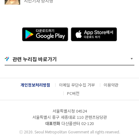
시민기자 양지영
다
A
운
p
로
p
드
S
하
t
기
o
관련 누리집 바로가기
G
r
o
e
o
에
g
서
l
다
개인정보처리방침
이메일 무단수집 거부
이용약관
e
운
P
로
PC버전
l
드
a
하
y
기
서울특별시청 04524
서울특별시 중구 세종대로 110 콘텐츠담당관
대표전화
다산콜센터
02-120
ⓒ
2020. Seoul Metropolitan Government all rights reserved.