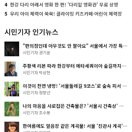
4
한강 다리 아래서 영화 한 편! '다리밑 영화관' 무료 상영
5
우리 아이 체력이 쑥쑥! 클라이밍 키즈카페·어린이 체력장
시민기자 인기뉴스
"편의점인데 아무것도 안 팔아요" 서울에서 가장 특별
한 편의점의 정체
시민기자 권기윤
주황색 리본 따라 한강부터 메타세쿼이아 숲길까지…
서울둘레길 15코스
시민기자 박상현
이것이 천연 냉방! '서울둘레길 9코스'로 숲속 피서 떠
나볼까
시민기자 정향선
나의 마음을 사로잡은 건축물은? '서울시 건축상' 수
상작 공개!
시민기자 조수봉
한여름에도 얼음장 같은 계곡물! 서울 '진관사 계곡'이
천국이네~