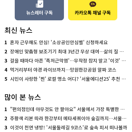
최신 뉴스
1
혼자 근무해도 안심! '소상공인안심벨' 신청하세요
2
장애인 맞춤형 보조기기 최대 3년간 무상 대여…삶의 질 높인다
3
걸을 때마다 아픈 '족저근막염'…무작정 참지 말고 '이것' 해보세요!
4
먹거리부터 야경 라이브까지…망원한강공원 알짜 코스
5
시민이 사랑한 '찐' 로컬 명소 어디? '서울에디션25' 추천 코스
많이 본 뉴스
1
"편의점인데 아무것도 안 팔아요" 서울에서 가장 특별한 편의점의 정체
2
주황색 리본 따라 한강부터 메타세쿼이아 숲길까지…서울둘레길 15코스
3
이것이 천연 냉방! '서울둘레길 9코스'로 숲속 피서 떠나볼까