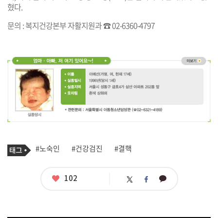
혔다.
문의 : 복지건강본부 자활지원과 ☎ 02-6360-4797
기
태
#노숙인
#건강검진
#결핵
사
그
관
련
태
좋
102
카
트
페
그
아
카
위
이
요
오
터
스
톡
북