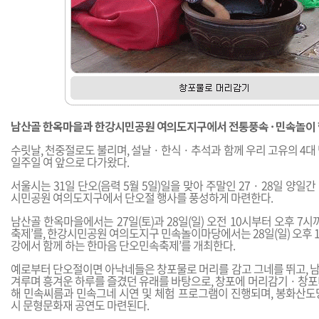
남산골 한옥마을과 한강시민공원 여의도지구에서 전통풍속 · 민속놀이
수릿날, 천중절로도 불리며, 설날 · 한식 · 추석과 함께 우리 고유의 4
일주일 여 앞으로 다가왔다.
서울시는 31일 단오(음력 5월 5일)일을 맞아 주말인 27 · 28일 양
시민공원 여의도지구에서 단오절 행사를 풍성하게 마련한다.
남산골 한옥마을에서는 27일(토)과 28일(일) 오전 10시부터 오후 7시
축제’를, 한강시민공원 여의도지구 민속놀이마당에서는 28일(일) 오후 1
강에서 함께 하는 한마음 단오민속축제’를 개최한다.
예로부터 단오절이면 아낙네들은 창포물로 머리를 감고 그네를 뛰고, 
겨루며 흥겨운 하루를 즐겼던 유래를 바탕으로, 창포에 머리감기 · 창
해 민속씨름과 민속그네 시연 및 체험 프로그램이 진행되며, 봉화산도
시 문형문화재 공연도 마련된다.