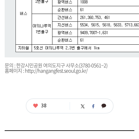
문의 : 한강시민공원 여의도지구 사무소(3780-0561~2)
홈페이지 :
http://hangangfest.seoul.go.kr
/
좋
38
카
트
페
아
카
위
이
요
오
터
스
톡
북