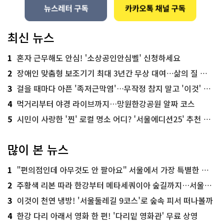
최신 뉴스
1
혼자 근무해도 안심! '소상공인안심벨' 신청하세요
2
장애인 맞춤형 보조기기 최대 3년간 무상 대여…삶의 질 높인다
3
걸을 때마다 아픈 '족저근막염'…무작정 참지 말고 '이것' 해보세요!
4
먹거리부터 야경 라이브까지…망원한강공원 알짜 코스
5
시민이 사랑한 '찐' 로컬 명소 어디? '서울에디션25' 추천 코스
많이 본 뉴스
1
"편의점인데 아무것도 안 팔아요" 서울에서 가장 특별한 편의점의 정체
2
주황색 리본 따라 한강부터 메타세쿼이아 숲길까지…서울둘레길 15코스
3
이것이 천연 냉방! '서울둘레길 9코스'로 숲속 피서 떠나볼까
4
한강 다리 아래서 영화 한 편! '다리밑 영화관' 무료 상영