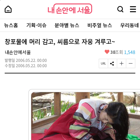
본
페
내
문
이
내
손
검
메
바
지
손
안
색
뉴
로
상
안
주
에
창
전
가
단
에
뉴스홈
기획·이슈
분야별 뉴스
비주얼 뉴스
우리동네
요
서
열
체
기
으
서
서
울
기
보
로
울
비
기
이
-
창포물에 머리 감고, 씨름으로 자웅 겨루고~
스
동
서
바
울
좋
내손안에서울
38
조회
1,548
로
시
아
가
대
발행일
2006.05.22. 00:00
요
기
페
S
글
글
표
수정일
2006.05.22. 00:00
이
N
자
자
소
지
S
크
크
통
U
공
기
기
포
R
유
크
작
털
L
하
게
게
복
기
변
변
사
경
경
하
하
기
기