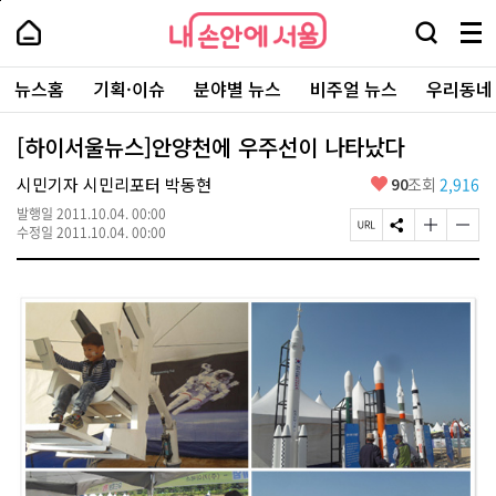
본
페
내
문
이
내
손
검
메
바
지
손
안
색
뉴
로
상
안
주
에
창
전
가
단
에
뉴스홈
기획·이슈
분야별 뉴스
비주얼 뉴스
우리동네
요
서
열
체
기
으
서
서
울
기
보
로
울
비
기
이
-
[하이서울뉴스]안양천에 우주선이 나타났다
스
동
서
바
울
좋
시민기자 시민리포터 박동현
90
조회
2,916
로
시
아
가
대
발행일
2011.10.04. 00:00
요
기
페
S
글
글
표
수정일
2011.10.04. 00:00
이
N
자
자
소
지
S
크
크
통
U
공
기
기
포
R
유
크
작
털
L
하
게
게
복
기
변
변
사
경
경
하
하
기
기