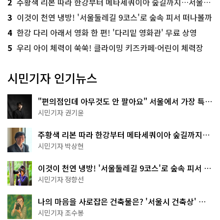
2
주황색 리본 따라 한강부터 메타세쿼이아 숲길까지…서울둘레길 15코스
3
이것이 천연 냉방! '서울둘레길 9코스'로 숲속 피서 떠나볼까
4
한강 다리 아래서 영화 한 편! '다리밑 영화관' 무료 상영
5
우리 아이 체력이 쑥쑥! 클라이밍 키즈카페·어린이 체력장
시민기자 인기뉴스
"편의점인데 아무것도 안 팔아요" 서울에서 가장 특별
한 편의점의 정체
시민기자 권기윤
주황색 리본 따라 한강부터 메타세쿼이아 숲길까지…
서울둘레길 15코스
시민기자 박상현
이것이 천연 냉방! '서울둘레길 9코스'로 숲속 피서 떠
나볼까
시민기자 정향선
나의 마음을 사로잡은 건축물은? '서울시 건축상' 수
상작 공개!
시민기자 조수봉