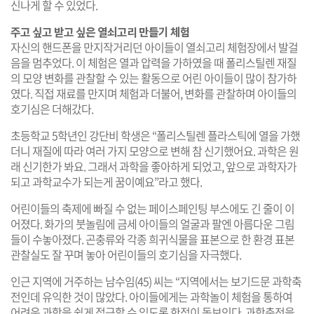
신나게 할 수 있었다.
주고 싶고 받고 싶은 열쇠고리 만들기 체험
자신의 핸드폰을 만지작거리던 아이들이 열쇠고리 체험장에서 발걸
음을 멈추었다. 이 체험은 열과 압력을 가하였을 때 폴리스틸렌 재질
의 모양 변화를 관찰할 수 있는 활동으로 어린 아이들이 많이 참가하
였다. 직접 재료를 만지며 체험과 더불어, 변화를 관찰하며 아이들의
호기심은 더해갔다.
초등학교 5학년인 강단비 학생은 “폴리스틸렌 플라스틱에 열을 가했
더니 재질에 따라 여러 가지 모양으로 변해 참 신기했어요. 과학은 원
래 신기한가 봐요. 그래서 과학을 좋아하게 되었고, 앞으로 과학자가
되고 과학교수가 되는게 꿈이예요”라고 했다.
어린이들의 축제에 빠질 수 없는 페이스페인팅 부스에도 긴 줄이 이
어졌다. 화가의 붓놀림에 금세 아이들의 얼굴과 팔엔 아름다운 그림
들이 수놓아졌다. 곤충류와 각종 희귀식물을 표본으로 한 환경 표본
관찰실도 잘 꾸며 놓아 어린이들의 호기심을 자극했다.
인근 지역에 거주하는 남수임(45) 씨는 “지역에서는 보기드문 과학축
전인데 유익한 것이 많았다. 아이들에게는 과학놀이 체험을 통하여
어려운 과학을 쉽게 접근할 수 있도록 한점이 돋보인다. 과학축전을