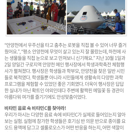
“안양천에서 우주선을 타고 춤추는 로봇을 직접 볼 수 있어 너무 즐거
웠어요.”, “평소 안양천에 무엇이 살고 있는지 잘 몰랐는데, 하천에 사
는 생물들을 직접 눈으로 보고 만져보니 신기해요.” 지난 10월 1일과
2일 양일간 구로지역 안양천 메인 행사장에서 학생과학축전 체험행
사가 펼쳐졌다. 행사장은 학생들과 학부모, 안양천을 찾은 일반 시민
들로 북적였다. 학생들뿐 아니라 시민들에게 생활속의 다양한 과학
프로그램을 체험할 수 있었던 좋은 기회였다. 더욱이 행사장은 답답
한 실내가 아닌 확트인 야외인데다 주변에 활짝핀 메밀꽃 등 경관이
아름다워 여가를 즐기기에도 안성맞춤이었다.
비타민 음료 속 비타민C를 찾아라!
우리가 마시는 다양한 음료 속에 비타민C가 실제로 들어있는지 알아
보는 실험. 실험에 참가한 학생들은 호기심 반 의문 반으로 종이를 요
오드 용액에 담그고 셀룰로오스가 어떤 반응을 하는지, 어떤 색깔이