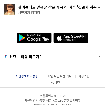
한여름에도 얼음장 같은 계곡물! 서울 '진관사 계곡'이
천국이네~
시민기자 양지영
다
A
운
p
로
p
드
S
하
t
기
o
관련 누리집 바로가기
G
r
o
e
o
에
g
서
l
다
개인정보처리방침
이메일 무단수집 거부
이용약관
e
운
P
로
PC버전
l
드
a
하
y
기
서울특별시청 04524
서울특별시 중구 세종대로 110 콘텐츠담당관