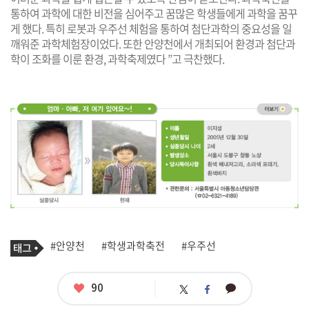
통하여 과학에 대한 비전을 심어주고 꿈많은 학생들에게 과학을 꿈꾸
게 했다. 특히 로봇과 우주선 체험을 통하여 첨단과학의 중요성을 일
깨워준 과학체험장이었다. 또한 안양천에서 개최되어 환경과 첨단과
학이 조화를 이룬 환경, 과학축제였다 ”고 극찬했다.
기
태
#안양천
#학생과학축전
#우주선
사
그
관
련
태
좋
90
카
트
페
그
아
카
위
이
요