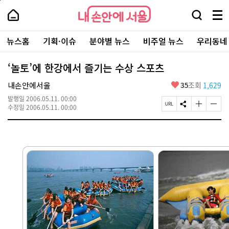
본
페
내
문
이
내
손
검
메
바
지
손
안
색
뉴
로
상
안
주
에
창
전
가
단
에
뉴스홈
기획·이슈
분야별 뉴스
비주얼 뉴스
우리동네
요
서
열
체
기
으
서
서
울
기
보
로
울
비
기
이
-
‘놀토’에 한강에서 즐기는 수상 스포츠
스
동
서
바
울
좋
내손안에서울
35
조회
1,629
로
시
아
가
대
발행일
2006.05.11. 00:00
요
기
페
S
글
글
표
수정일
2006.05.11. 00:00
이
N
자
자
소
지
S
크
크
통
U
공
기
기
포
R
유
크
작
털
L
하
게
게
복
기
변
변
사
경
경
하
하
기
기