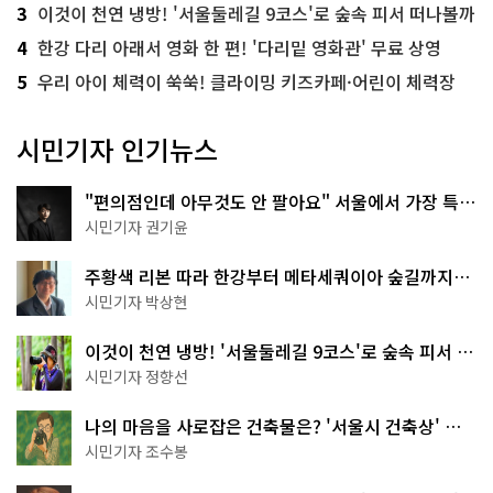
3
이것이 천연 냉방! '서울둘레길 9코스'로 숲속 피서 떠나볼까
4
한강 다리 아래서 영화 한 편! '다리밑 영화관' 무료 상영
5
우리 아이 체력이 쑥쑥! 클라이밍 키즈카페·어린이 체력장
시민기자 인기뉴스
"편의점인데 아무것도 안 팔아요" 서울에서 가장 특별
한 편의점의 정체
시민기자 권기윤
주황색 리본 따라 한강부터 메타세쿼이아 숲길까지…
서울둘레길 15코스
시민기자 박상현
이것이 천연 냉방! '서울둘레길 9코스'로 숲속 피서 떠
나볼까
시민기자 정향선
나의 마음을 사로잡은 건축물은? '서울시 건축상' 수
상작 공개!
시민기자 조수봉