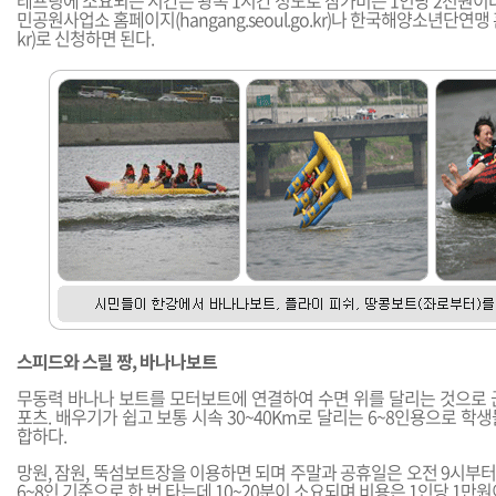
레프팅에 소요되는 시간은 왕복 1시간 정도로 참가비는 1인당 2천원이
민공원사업소 홈페이지(
hangang.seoul.go.kr
)나 한국해양소년단연맹 
kr
)로 신청하면 된다.
스피드와 스릴 짱, 바나나보트
무동력 바나나 보트를 모터보트에 연결하여 수면 위를 달리는 것으로 
포츠. 배우기가 쉽고 보통 시속 30~40Km로 달리는 6~8인용으로 학
합하다.
망원, 잠원, 뚝섬보트장을 이용하면 되며 주말과 공휴일은 오전 9시부터
6~8인 기준으로 한 번 타는데 10~20분이 소요되며 비용은 1인당 1만원