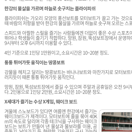
한강의 물살을 가르며 하늘로 솟구치는 플라이피쉬
플라이피쉬는 가오리 모양의 풍선보트를 모터보트가 끌고 가는 것으로
때 바람의 저항을 받아 한강의 물살을 가르며 하늘로 솟구쳐 오르는 스
스피드와 아찔한 스릴을 즐기는 사람들에겐 더없이 좋은 수상 스포츠
뛰어나 학생들이 즐기기 적합하다. 망원, 잠원, 뚝섬보트장에서 운영하
9시부터 오후 6시까지 이용할 수 있다.
4인 기준으로 1인당 1만원이고, 소요시간은 10~20분 정도.
퉁퉁 튀어가듯 움직이는 땅콩보트
강물을 헤치고 달리는 땅콩보트는 바나나보트와 마찬가지로 모터보트
러지듯이 때론 퉁퉁 튀어가듯 움직인다.
망원, 잠원, 뚝섬보트장에서 즐길 수 있으며 주말과 공휴일은 오전 9
다. 2인용으로 1인당 2만원, 소요시간은 10~20분 정도.
X세대가 즐기는 수상 X게임, 웨이크 보드
겨울에 스노보드가 있다면 여름엔 한강에서 즐기는
웨이크보드가 제격이다. 모터보트에 줄을 묶어 40K
m의 속도로 달리며 각종 테크닉을 구사하는 웨이크
보드는 보트가 만들어 낸 물살과 물보라를 이용, 공
중돌기, 날아가기 등 현란한 기술까지 구사 가능하