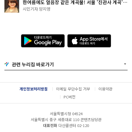
한여름에도 얼음장 같은 계곡물! 서울 '진관사 계곡'이
천국이네~
시민기자 양지영
다
A
운
p
로
p
드
S
하
t
기
o
관련 누리집 바로가기
G
r
o
e
o
에
g
서
l
다
개인정보처리방침
이메일 무단수집 거부
이용약관
e
운
P
로
PC버전
l
드
a
하
y
기
서울특별시청 04524
서울특별시 중구 세종대로 110 콘텐츠담당관
대표전화
다산콜센터
02-120