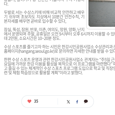
다.
두발로 서는 수상스키에 비해 비교적 안전하고 배우
기 쉬우며 초보자도 지상에서 10분간 안전수칙, 기
본자세를 배우면 곧바로 입수할 수 있다,
잠실, 뚝섬, 잠원, 반포, 이촌, 여의도, 망원, 양화, 난지
에서 운영되며 주말, 공휴일은 오전 9시부터 오후 6시까지 이용할 수 있다
데 2만원, 소요시간은 10~20분 정도.
수상 스포츠를 즐기고자 하는 시민은 한강시민공원사업소 수상관리과 (☎ 02
홈페이지(
hangang.seoul.go.kr
)로 문의하면 자세한 안내를 받을 수 있다
한편 수상 스포츠 운영과 관련 한강시민공원사업소 관계자는 “주5일 근
요일에 가까운 한강 이용을 활성을 목적으로 이 프로그램을 마련했다” 
고 즐길 수 있는 체계적인 수상 스포츠 프로그램 도입으로 학교 및 직장인
련 및 체험 학습장으로 활용할 계획”이라고 밝혔다.
좋
35
카
트
페
아
카
위
이
요
오
터
스
톡