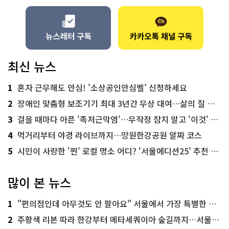
최신 뉴스
1
혼자 근무해도 안심! '소상공인안심벨' 신청하세요
2
장애인 맞춤형 보조기기 최대 3년간 무상 대여…삶의 질 높인다
3
걸을 때마다 아픈 '족저근막염'…무작정 참지 말고 '이것' 해보세요!
4
먹거리부터 야경 라이브까지…망원한강공원 알짜 코스
5
시민이 사랑한 '찐' 로컬 명소 어디? '서울에디션25' 추천 코스
많이 본 뉴스
1
"편의점인데 아무것도 안 팔아요" 서울에서 가장 특별한 편의점의 정체
2
주황색 리본 따라 한강부터 메타세쿼이아 숲길까지…서울둘레길 15코스