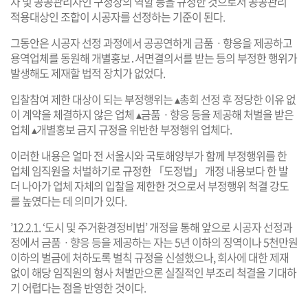
차 및 공공관리자인 구청장의 역할 등을 규정한 것으로서 공공관리
적용대상인 조합이 시공자를 선정하는 기준이 된다.
그동안은 시공자 선정 과정에서 공공연하게 금품ㆍ향응을 제공하고
용역업체를 동원해 개별홍보․서면결의서를 받는 등의 부정한 행위가
발생해도 제재할 법적 장치가 없었다.
입찰참여 제한 대상이 되는 부정행위는 ▴총회 선정 후 정당한 이유 없
이 계약을 체결하지 않은 업체 ▴금품ㆍ향응 등을 제공해 처벌을 받은
업체 ▴개별홍보 금지 규정을 위반한 부정행위 업체다.
이러한 내용은 얼마 전 서울시와 국토해양부가 함께 부정행위를 한
업체 임직원을 처벌하기로 규정한 「도정법」 개정 내용보다 한 발
더 나아가 업체 자체의 입찰을 제한한 것으로서 부정행위 척결 강도
를 높였다는 데 의미가 있다.
’12.2.1. ‘도시 및 주거환경정비법’ 개정을 통해 앞으로 시공자 선정과
정에서 금품ㆍ향응 등을 제공하는 자는 5년 이하의 징역이나 5천만원
이하의 벌금에 처하도록 벌칙 규정을 신설했으나, 회사에 대한 제재
없이 해당 임직원의 형사 처벌만으론 실질적인 부조리 척결을 기대하
기 어렵다는 점을 반영한 것이다.