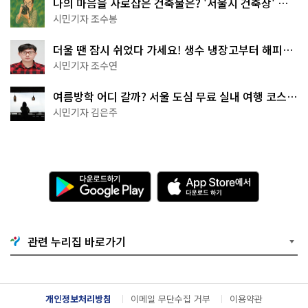
나의 마음을 사로잡은 건축물은? '서울시 건축상' 수
상작 공개!
시민기자 조수봉
더울 땐 잠시 쉬었다 가세요! 생수 냉장고부터 해피소
·무더위쉼터까지
시민기자 조수연
여름방학 어디 갈까? 서울 도심 무료 실내 여행 코스
추천
시민기자 김은주
다
A
운
p
로
p
드
S
하
t
기
o
관련 누리집 바로가기
G
r
o
e
o
에
g
서
l
다
개인정보처리방침
이메일 무단수집 거부
이용약관
e
운