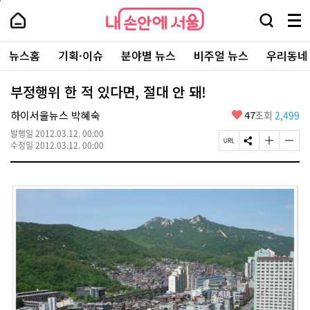
본
페
내
문
이
내
손
검
메
바
지
손
안
색
뉴
로
상
안
주
에
창
전
가
단
에
뉴스홈
기획·이슈
분야별 뉴스
비주얼 뉴스
우리동네
요
서
열
체
기
으
서
서
울
기
보
로
울
비
기
이
-
부정행위 한 적 있다면, 절대 안 돼!
스
동
서
바
울
좋
하이서울뉴스 박혜숙
47
조회
2,499
로
시
아
가
대
발행일
2012.03.12. 00:00
요
기
페
S
글
글
표
수정일
2012.03.12. 00:00
이
N
자
자
소
지
S
크
크
통
U
공
기
기
포
R
유
크
작
털
L
하
게
게
복
기
변
변
사
경
경
하
하
기
기