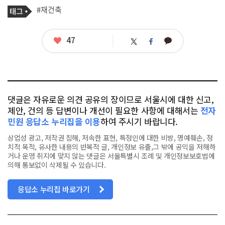
기
태
#재건축
사
그
관
련
태
좋
47
카
트
페
그
아
카
위
이
요
오
터
스
톡
북
댓글은 자유로운 의견 공유의 장이므로 서울시에 대한 신고,
제안, 건의 등 답변이나 개선이 필요한 사항에 대해서는
전자
민원 응답소 누리집을 이용
하여 주시기 바랍니다.
상업성 광고, 저작권 침해, 저속한 표현, 특정인에 대한 비방, 명예훼손, 정
치적 목적, 유사한 내용의 반복적 글, 개인정보 유출,그 밖에 공익을 저해하
거나 운영 취지에 맞지 않는 댓글은 서울특별시 조례 및 개인정보보호법에
의해 통보없이 삭제될 수 있습니다.
응답소 누리집 바로가기