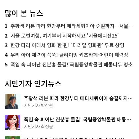
많이 본 뉴스
1
주황색 리본 따라 한강부터 메타세쿼이아 숲길까지…서울둘레길 15코스
2
서울 로컬여행, 여기부터 시작하세요 '서울에디션25'
3
한강 다리 아래서 영화 한 편! '다리밑 영화관' 무료 상영
4
우리 아이 체력이 쑥쑥! 클라이밍 키즈카페·어린이 체력장
5
폭염 속 피어난 진분홍 물결! 국립중앙박물관 배롱나무 명소
시민기자 인기뉴스
주황색 리본 따라 한강부터 메타세쿼이아 숲길까지…
서울둘레길 15코스
시민기자 박상현
폭염 속 피어난 진분홍 물결! 국립중앙박물관 배롱나
무 명소
시민기자 최정윤