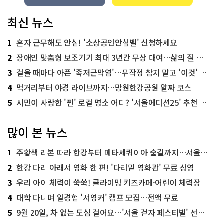
최신 뉴스
1
혼자 근무해도 안심! '소상공인안심벨' 신청하세요
2
장애인 맞춤형 보조기기 최대 3년간 무상 대여…삶의 질 높인다
3
걸을 때마다 아픈 '족저근막염'…무작정 참지 말고 '이것' 해보세요!
4
먹거리부터 야경 라이브까지…망원한강공원 알짜 코스
5
시민이 사랑한 '찐' 로컬 명소 어디? '서울에디션25' 추천 코스
많이 본 뉴스
1
주황색 리본 따라 한강부터 메타세쿼이아 숲길까지…서울둘레길 15코스
2
한강 다리 아래서 영화 한 편! '다리밑 영화관' 무료 상영
3
우리 아이 체력이 쑥쑥! 클라이밍 키즈카페·어린이 체력장
4
대학 다니며 일경험 '서영커' 캠프 모집…전액 무료
5
9월 20일, 차 없는 도심 걸어요…'서울 걷자 페스티벌' 선착순 5천명