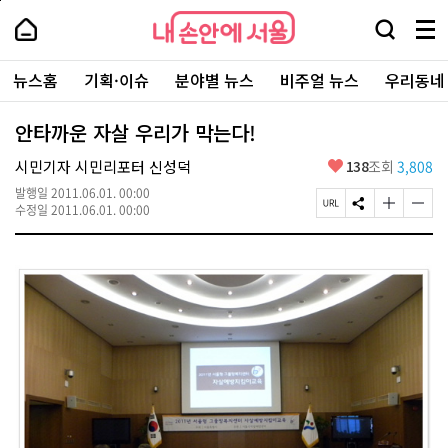
본
페
내
문
이
내
손
검
메
바
지
손
안
색
뉴
로
상
안
주
에
창
전
가
단
에
뉴스홈
기획·이슈
분야별 뉴스
비주얼 뉴스
우리동네
요
서
열
체
기
으
서
서
울
기
보
로
울
비
기
이
-
안타까운 자살 우리가 막는다!
스
동
서
바
울
좋
시민기자 시민리포터 신성덕
138
조회
3,808
로
시
아
가
대
발행일
2011.06.01. 00:00
요
기
페
S
글
글
표
수정일
2011.06.01. 00:00
이
N
자
자
소
지
S
크
크
통
U
공
기
기
포
R
유
크
작
털
L
하
게
게
복
기
변
변
사
경
경
하
하
기
기