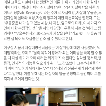
이날 교육도 자살에 대한 전반적인 이론과, 위기 개입에 대한 실제 사
례에 대해 이뤄졌다. 이명수 자살예방센터장은 ‘자살예방을 위한 게
이트키핑(Gate Keeping)’이라는 주제로 자살예방, 자살과 우울증, 노
인자살의 실태와 특성, 자살의 징후에 대한 이론교육을 펼쳤다. 그는
“우울증은 내가 살고 있는 세상, 나 자신, 앞으로의 미래, 이 세가지 요
인에 대한 부정적인 생각을 하면서 감정이 우울해 지는 것”이라고 정
의하며 “우울증환자의 10~15%가 자살을 한다”라고 했다. 우울증 치
료만 잘 되어도 자살률은 감소 할 수 있다고 한다.
이구상 서울시 자살예방센터팀장은 ‘자살위험에 대한 사정(査正)
및
개입’이라는 주제로 “삶의 목적에 장애가 되는 어려움을 극복 할 수 없
을 때 자살 위기가 오며 이러한 위기가 지속 된다면 심각한 정서적, 행
동적, 인지적 역기능을 일으키게 된다”고 강조했다. 그는 “자살을 막
기 위해 개입하기 위해서는 우선 대상자와의 신뢰관계가 형성돼야한
다”고 말했다. 이를 위해서는 대상자의 말을 경청하고 공감하며 그를
지지해 주어야 한다는 것.