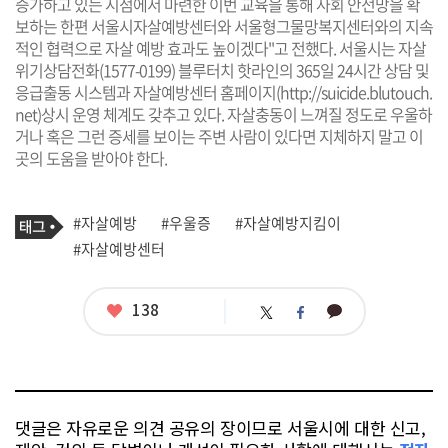
증가하고 있는 시점에서 마련한 이번 교육을 통해 사회 안전망을 확
보하는 한편 서울시자살예방센터와 서울형그물망복지센터와의 지속
적인 협력으로 자살 예방 효과도 높이겠다"고 전했다. 서울시는 자살
위기상담전화(1577-0199) 블루터치 핫라인의 365일 24시간 상담 및
응급출동 시스템과 자살예방센터 홈페이지(http://suicide.blutouch.
net)상시 운영 체계도 갖추고 있다. 자살충동이 느껴질 정도로 우울하
거나 혹은 그런 증세를 보이는 주변 사람이 있다면 지체하지 말고 이
곳의 도움을 받아야 한다.
기
태
#자살예방
#우울증
#자살예방지킴이
사
그
관
#자살예방센터
련
태
그
좋
138
카
트
페
아
카
위
이
요
오
터
스
톡
북
댓글은 자유로운 의견 공유의 장이므로 서울시에 대한 신고,