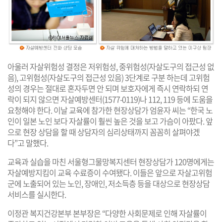
아울러 자살위험성 결정은 저위험성, 중위험성(자살도구의 접근성 없
음), 고위험성(자살도구의 접근성 있음) 3단계로 구분 하는데 고위험
성의 경우는 절대로 혼자두면 안 되며 보호자에게 즉시 연락하되 연
락이 되지 않으면 자살예방센터(1577-0119)나 112, 119 등에 도움을
요청해야 한다. 이날 교육에 참가한 현장상담가 엄윤자 씨는 “한국 노
인이 일본 노인 보다 자살률이 훨씬 높은 것을 보고 가슴이 아팠다. 앞
으로 현장 상담을 할 때 상담자의 심리상태까지 꼼꼼히 살펴야겠
다”고 말했다.
교육과 실습을 마친 서울형그물망복지센터 현장상담가 120명에게는
자살예방지킴이 교육 수료증이 수여됐다. 이들은 앞으로 자살고위험
군에 노출되어 있는 노인, 장애인, 저소득층 등을 대상으로 현장상담
서비스를 실시한다.
이정관 복지건강본부 본부장은 “다양한 사회문제로 인해 자살률이