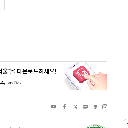
평생학습포털
청년포털
대기환경정보
에코마일리지
A
p
p
S
t
o
유
페
트
네
카
인
r
튜
이
위
이
카
스
e
브
스
터
버
오
타
북
블
스
그
로
토
램
그
리