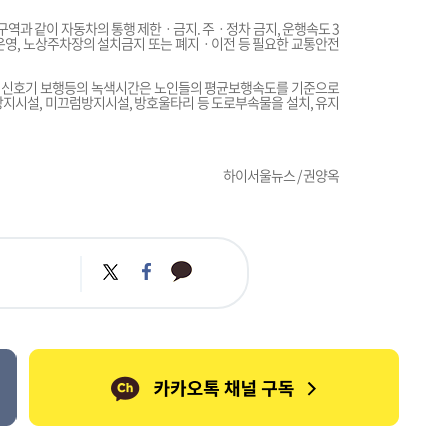
과 같이 자동차의 통행 제한ㆍ금지. 주ㆍ정차 금지, 운행속도 3
운영, 노상주차장의 설치금지 또는 폐지ㆍ이전 등 필요한 교통안전
 신호기 보행등의 녹색시간은 노인들의 평균보행속도를 기준으로
지시설, 미끄럼방지시설, 방호울타리 등 도로부속물을 설치, 유지
하이서울뉴스 / 권양옥
카
트
페
카
위
이
오
터
스
톡
북