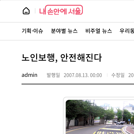
본
페
문
이
뉴
바
지
스
로
상
룸
가
단
뉴
기
으
스
로
기획·이슈
분야별 뉴스
비주얼 뉴스
우리동
주
이
요
동
서
비
스
노인보행, 안전해진다
바
로
가
기
admin
발행일
2007.08.13. 00:00
수정일
20