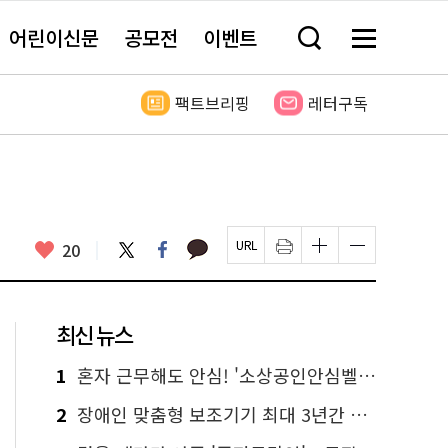
어린이신문
공모전
이벤트
검
메
색
뉴
창
전
열
체
팩트브리핑
레터구독
기
보
기
카
좋
트
페
20
페
인
글
글
카
위
이
아
이
쇄
자
자
오
터
스
요
지
하
크
크
톡
북
U
기
기
기
R
새
크
작
L
창
게
게
최신 뉴스
복
열
변
변
사
림
경
경
하
하
1
혼자 근무해도 안심! '소상공인안심벨' 신청하세요
기
기
2
장애인 맞춤형 보조기기 최대 3년간 무상 대여…삶의 질 높인다