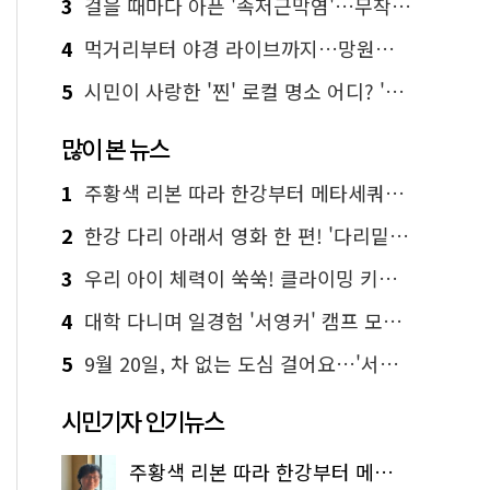
3
걸을 때마다 아픈 '족저근막염'…무작정 참지 말고 '이것' 해보세요!
4
먹거리부터 야경 라이브까지…망원한강공원 알짜 코스
5
시민이 사랑한 '찐' 로컬 명소 어디? '서울에디션25' 추천 코스
많이 본 뉴스
1
주황색 리본 따라 한강부터 메타세쿼이아 숲길까지…서울둘레길 15코스
2
한강 다리 아래서 영화 한 편! '다리밑 영화관' 무료 상영
3
우리 아이 체력이 쑥쑥! 클라이밍 키즈카페·어린이 체력장
4
대학 다니며 일경험 '서영커' 캠프 모집…전액 무료
5
9월 20일, 차 없는 도심 걸어요…'서울 걷자 페스티벌' 선착순 5천명
시민기자 인기뉴스
주황색 리본 따라 한강부터 메타세쿼이아 숲길까지…서울둘레길 15코스