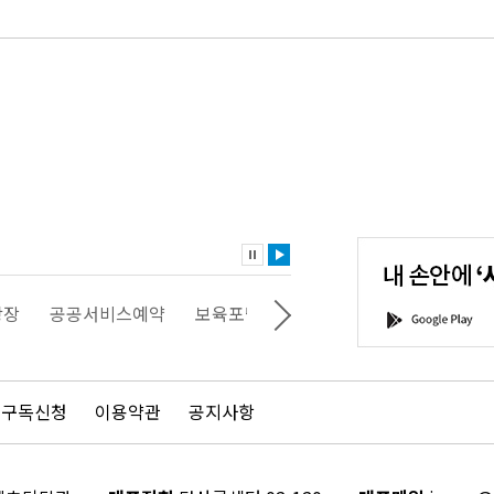
내
손
안
에
'서
광장
공공서비스예약
보육포털
일자리포털
문화포털
G
울'을
o
다
o
운
g
로
l
드
e
 구독신청
이용약관
공지사항
하
P
세
l
요!
a
y