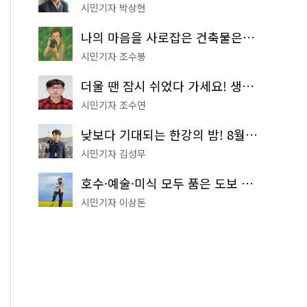
시민기자 박상현
나의 마음을 사로잡은 건축물은? '서울시 건축상' 수상작 공개!
시민기자 조수봉
더울 땐 잠시 쉬었다 가세요! 생수 냉장고부터 해피소·무더위쉼터까지
시민기자 조수연
낮보다 기대되는 한강의 밤! 8월 한정 무료 '한강 밤핑' 예약은?
시민기자 김성무
호수·예술·미식 모두 품은 도보 코스! 서울식물원~LG아트센터~마곡테라스거리
시민기자 이상돈