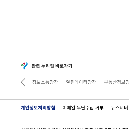
관련 누리집 바로가기
상상대로 서울
정보소통광장
열린데이터광장
부동산정보
개인정보처리방침
이메일 무단수집 거부
뉴스레터