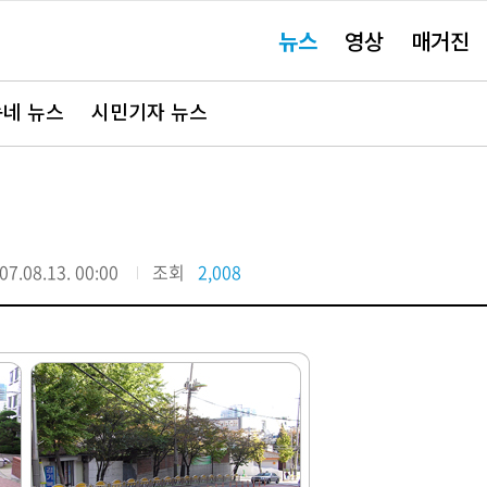
주
뉴스
영상
매거진
요
서
비
스
바
네 뉴스
시민기자 뉴스
로
가
기"
07.08.13. 00:00
조회
2,008