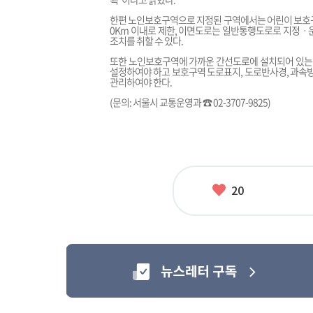
한편 노인보호구역으로 지정된 구역에서는 어린이 보호구역
0Km 이내로 제한, 이면도로는 일반통행도로로 지정ㆍ
조치를 취할 수 있다.
또한 노인보호구역에 가까운 간선도로에 설치되어 있는
설정하여야 하고 보호구역 도로표지, 도로반사경, 과속방
관리하여야 한다.
(문의: 서울시 교통운영과 ☎ 02-3707-9825)
좋
20
아
요