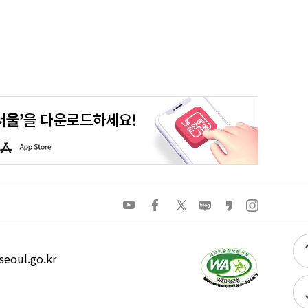
평생학습포털
청년포털
대기환경정보
에코마일리지
A
p
p
S
t
o
유
페
트
네
카
인
r
튜
이
위
이
카
스
e
브
스
터
버
오
타
북
블
스
그
로
토
램
그
리
eoul.go.kr