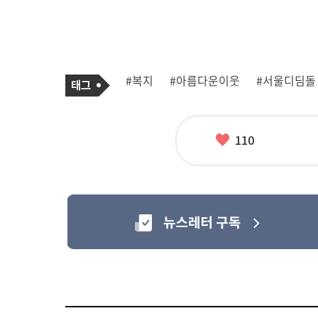
기
태
#복지
#아름다운이웃
#서울디딤돌
사
그
관
련
태
그
좋
110
아
요