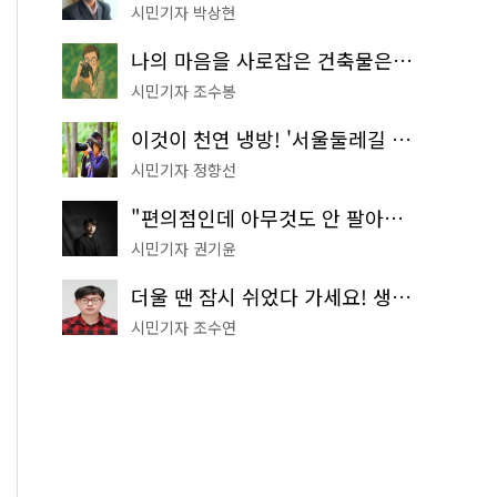
시민기자 박상현
나의 마음을 사로잡은 건축물은? '서울시 건축상' 수상작 공개!
시민기자 조수봉
이것이 천연 냉방! '서울둘레길 9코스'로 숲속 피서 떠나볼까
시민기자 정향선
"편의점인데 아무것도 안 팔아요" 서울에서 가장 특별한 편의점의 정체
시민기자 권기윤
더울 땐 잠시 쉬었다 가세요! 생수 냉장고부터 해피소·무더위쉼터까지
시민기자 조수연