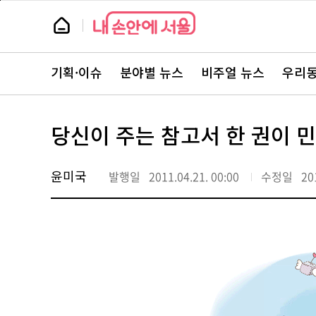
본
페
문
이
뉴
바
지
스
로
상
룸
가
단
뉴
기
으
스
로
기획·이슈
분야별 뉴스
비주얼 뉴스
우리동
주
이
요
동
서
비
스
당신이 주는 참고서 한 권이 
바
로
가
기
윤미국
발행일
2011.04.21. 00:00
수정일
20