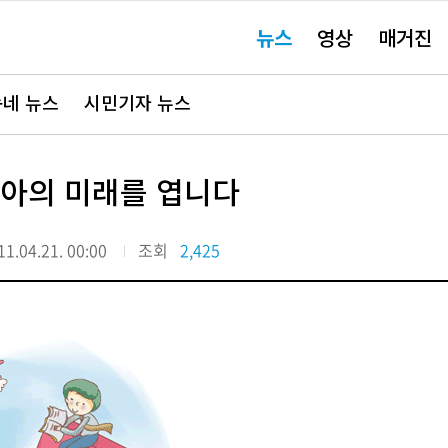
주
뉴스
영상
매거진
요
서
비
스
바
네 뉴스
시민기자 뉴스
로
가
기"
민아의 미래를 엽니다
11.04.21. 00:00
조회
2,425