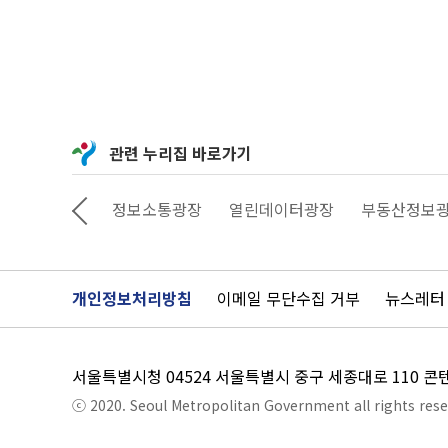
관련 누리집 바로가기
상상대로 서울
정보소통광장
열린데이터광장
부동산정보
개인정보처리방침
이메일 무단수집 거부
뉴스레터
서울특별시청 04524 서울특별시 중구 세종대로 110 
ⓒ 2020. Seoul Metropolitan Government all rights rese