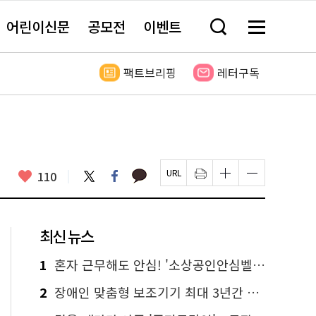
어린이신문
공모전
이벤트
검
메
색
뉴
창
전
열
체
팩트브리핑
레터구독
기
보
기
카
좋
트
페
110
페
인
글
글
카
위
이
아
이
쇄
자
자
오
터
스
요
지
하
크
크
톡
북
U
기
기
기
R
새
크
작
L
창
게
게
최신 뉴스
복
열
변
변
사
림
경
경
하
하
1
혼자 근무해도 안심! '소상공인안심벨' 신청하세요
기
기
2
장애인 맞춤형 보조기기 최대 3년간 무상 대여…삶의 질 높인다