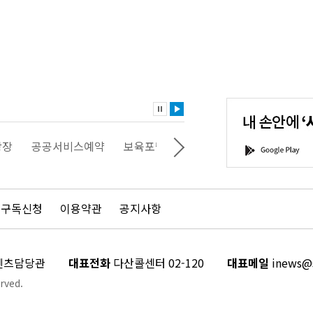
내
손
안
에
'서
광장
공공서비스예약
보육포털
일자리포털
문화포털
G
울'을
o
다
o
운
g
로
l
드
e
 구독신청
이용약관
공지사항
하
P
세
l
요!
a
y
콘텐츠담당관
대표전화
다산콜센터 02-120
대표메일
inews@s
rved.