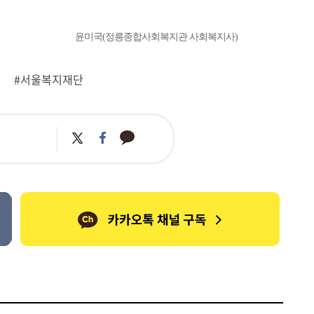
윤미국(정릉종합사회복지관 사회복지사)
#서울복지재단
카
트
페
카
위
이
오
터
스
톡
북