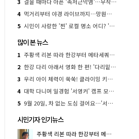
3
걸을 때마다 아픈 '족저근막염'…무작정 참지 말고 '이것' 해보세요!
4
먹거리부터 야경 라이브까지…망원한강공원 알짜 코스
5
시민이 사랑한 '찐' 로컬 명소 어디? '서울에디션25' 추천 코스
많이 본 뉴스
1
주황색 리본 따라 한강부터 메타세쿼이아 숲길까지…서울둘레길 15코스
2
한강 다리 아래서 영화 한 편! '다리밑 영화관' 무료 상영
3
우리 아이 체력이 쑥쑥! 클라이밍 키즈카페·어린이 체력장
4
대학 다니며 일경험 '서영커' 캠프 모집…전액 무료
5
9월 20일, 차 없는 도심 걸어요…'서울 걷자 페스티벌' 선착순 5천명
시민기자 인기뉴스
주황색 리본 따라 한강부터 메타세쿼이아 숲길까지…서울둘레길 15코스