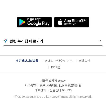
다
A
운
p
로
p
드
S
하
t
기
o
관련 누리집 바로가기
G
r
o
e
o
에
g
서
l
다
개인정보처리방침
이메일 무단수집 거부
이용약관
e
운
P
로
PC버전
l
드
a
하
y
기
서울특별시청 04524
서울특별시 중구 세종대로 110 콘텐츠담당관
대표전화
다산콜센터
02-120
ⓒ
2020. Seoul Metropolitan Government all rights reserved.