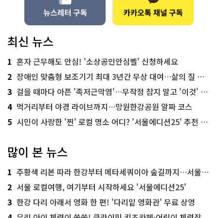
최신 뉴스
1
혼자 근무해도 안심! '소상공인안심벨' 신청하세요
2
장애인 맞춤형 보조기기 최대 3년간 무상 대여…삶의 질 높인다
3
걸을 때마다 아픈 '족저근막염'…무작정 참지 말고 '이것' 해보세요!
4
먹거리부터 야경 라이브까지…망원한강공원 알짜 코스
5
시민이 사랑한 '찐' 로컬 명소 어디? '서울에디션25' 추천 코스
많이 본 뉴스
1
주황색 리본 따라 한강부터 메타세쿼이아 숲길까지…서울둘레길 15코스
2
서울 로컬여행, 여기부터 시작하세요 '서울에디션25'
3
한강 다리 아래서 영화 한 편! '다리밑 영화관' 무료 상영
4
우리 아이 체력이 쑥쑥! 클라이밍 키즈카페·어린이 체력장