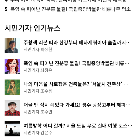
5
폭염 속 피어난 진분홍 물결! 국립중앙박물관 배롱나무 명소
시민기자 인기뉴스
주황색 리본 따라 한강부터 메타세쿼이아 숲길까지…
서울둘레길 15코스
시민기자 박상현
폭염 속 피어난 진분홍 물결! 국립중앙박물관 배롱나
무 명소
시민기자 최정윤
나의 마음을 사로잡은 건축물은? '서울시 건축상' 수
상작 공개!
시민기자 조수봉
더울 땐 잠시 쉬었다 가세요! 생수 냉장고부터 해피소
·무더위쉼터까지
시민기자 조수연
여름방학 어디 갈까? 서울 도심 무료 실내 여행 코스
추천
시민기자 김은주