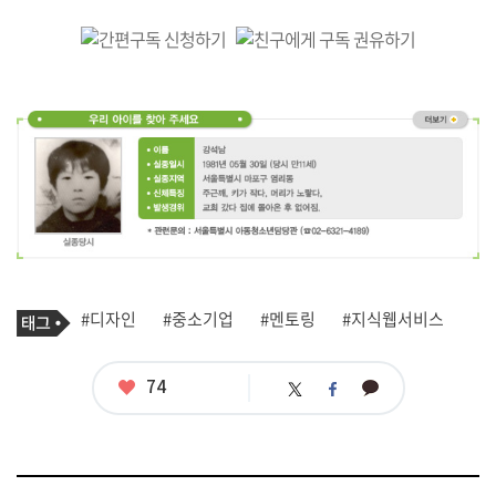
기
태
#디자인
#중소기업
#멘토링
#지식웹서비스
사
그
관
련
태
좋
74
카
트
페
그
아
카
위
이
요
오
터
스
톡
북