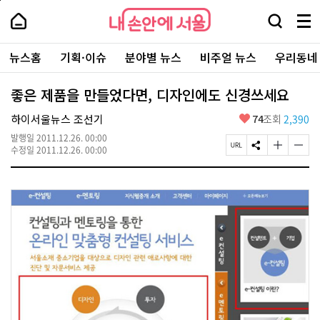
본
페
내
문
이
내
손
검
메
바
지
손
안
색
뉴
로
상
안
주
에
창
전
가
단
에
뉴스홈
기획·이슈
분야별 뉴스
비주얼 뉴스
우리동네
요
서
열
체
기
으
서
서
울
기
보
로
울
비
기
이
-
좋은 제품을 만들었다면, 디자인에도 신경쓰세요
스
동
서
바
울
좋
하이서울뉴스 조선기
74
조회
2,390
로
시
아
가
대
발행일
2011.12.26. 00:00
요
기
페
S
글
글
표
수정일
2011.12.26. 00:00
이
N
자
자
소
지
S
크
크
통
U
공
기
기
포
R
유
크
작
털
L
하
게
게
복
기
변
변
사
경
경
하
하
기
기