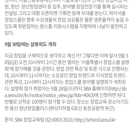
원, 청년·장년창업센터 등 입주, 분야별 창업전문가를 통해 실시되는
컨설팅 그리고 대형 오픈마켓 기획전 등에 우대를 받는다. 하이서울
창업스쿨은 향후 수강생들의 창업 성공률은 물론 생존율까지 높일 수
있도록 뒷받침하는 원스톱 지원시스템을 지향하며 나날이 발전하고
있다.
9월 30일에는 설명회도 개최
지금 창업을 구체적으로 생각하고 계신가? 그렇다면 이에 앞서 9월 3
0일(금) 오전 10시부터 2시간 동안 열리는 '서울특별시 창업스쿨 설명
회'에 참가해볼 것을 권한다. 창업 관련 특강 및 토론 식으로 진행되는
데, 10시부터 11시까지는 소상공인 창업 트렌드와 지식창업 트렌드
관련 특강, 11시부터 12시까지는 창업스쿨 분야별 설명회가 개최된
다. 설명회 참가 희망자는 9월 28일(수)까지 SBA 홈페이지(
http://sb
a.seoul.kr/kr/notice/notice_view.jsp?idx=4063
)에 신청하면 된다.
반별로 선착순 100명이 참가할 수 있다. 장소는 창업교육 장소이기도
한 용산 청년창업플러스센터(지하철 6호선 효창공원역 부근).
문의: SBA 창업교육팀 02) 6003-3510,
http://school.seoul.kr