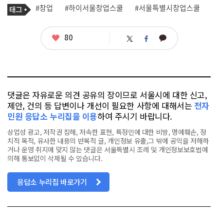
기
태
#창업
#하이서울창업스쿨
#서울특별시창업스쿨
사
그
관
련
태
좋
80
카
트
페
그
아
카
위
이
요
오
터
스
톡
북
댓글은 자유로운 의견 공유의 장이므로 서울시에 대한 신고,
제안, 건의 등 답변이나 개선이 필요한 사항에 대해서는
전자
민원 응답소 누리집을 이용
하여 주시기 바랍니다.
상업성 광고, 저작권 침해, 저속한 표현, 특정인에 대한 비방, 명예훼손, 정
치적 목적, 유사한 내용의 반복적 글, 개인정보 유출,그 밖에 공익을 저해하
거나 운영 취지에 맞지 않는 댓글은 서울특별시 조례 및 개인정보보호법에
의해 통보없이 삭제될 수 있습니다.
응답소 누리집 바로가기