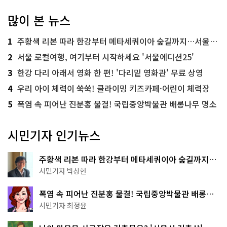
많이 본 뉴스
1
주황색 리본 따라 한강부터 메타세쿼이아 숲길까지…서울둘레길 15코스
2
서울 로컬여행, 여기부터 시작하세요 '서울에디션25'
3
한강 다리 아래서 영화 한 편! '다리밑 영화관' 무료 상영
4
우리 아이 체력이 쑥쑥! 클라이밍 키즈카페·어린이 체력장
5
폭염 속 피어난 진분홍 물결! 국립중앙박물관 배롱나무 명소
시민기자 인기뉴스
주황색 리본 따라 한강부터 메타세쿼이아 숲길까지…
서울둘레길 15코스
시민기자 박상현
폭염 속 피어난 진분홍 물결! 국립중앙박물관 배롱나
무 명소
시민기자 최정윤