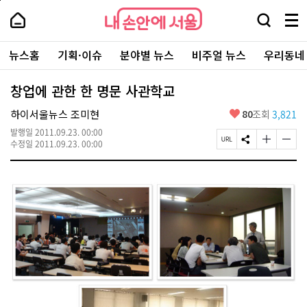
본
페
내
문
이
내
손
검
메
바
지
손
안
색
뉴
로
상
안
주
에
창
전
가
단
에
뉴스홈
기획·이슈
분야별 뉴스
비주얼 뉴스
우리동네
요
서
열
체
기
으
서
서
울
기
보
로
울
비
기
이
-
창업에 관한 한 명문 사관학교
스
동
서
바
울
좋
하이서울뉴스 조미현
80
조회
3,821
로
시
아
가
대
발행일
2011.09.23. 00:00
요
기
페
S
글
글
표
수정일
2011.09.23. 00:00
이
N
자
자
소
지
S
크
크
통
U
공
기
기
포
R
유
크
작
털
L
하
게
게
복
기
변
변
사
경
경
하
하
기
기