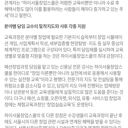
관계자는 “하이서울창업스쿨은 저렴한 교육비뿐만 아니라 수료 후
혜택사항도 많아 이를 활용하려는 사람들이 해마다 증가하고 있는 추
세”라고 말한다.
분야별 담임 교수의 밀착지도와 사후 각종 지원
교육과정은 분야별 창업에 필요한 기본지식 습득부터 창업 시뮬레이
션 게임, 사업계획서 작성, 세부업종별 현장탐방·지도 등 실무 중심의
체계적인 프로그램으로 구성되어 있다. 특히 담임제를 실시하여 교육
생별로 맞춤형 지원을 하는 것은 하이서울창업스쿨의 최대 강점이다.
패션창업과정 담임을 맡고 있는 신용남 전문 강사는 하이서울창업스
쿨을 한마디로 “창업 이론뿐만 아니라 실전에 바로 응용해서 사용할
수 있는 실전형 교육”이라고 평했다. 전문가의 지도 및 컨설팅을 통해
위험요소를 감소시킬 수 있고, 담임의 지도 아래 진행되는 업체방문
이나 상권분석 등은 교육생들에게 실질적으로 많은 도움을 준다는 것
이다. 더구나 패션, 쇼핑몰, 오픈마켓, 외식업, 유통·서비스업 창업과
정에는 체험교육과정인 ‘창업실습교육’도 운영된다.
하이서울창업스쿨의 또 다른 장점은 수강생들이 교육과정이 끝난 후
에도 서울시의 다른 창업 관련 시설과 연계된 혜택을 받을 수 있다는
것이다. 서울신용보증재단이나 기술보증기금과 연계한 창업자금 지