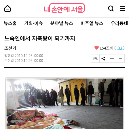
본
페
내
문
이
내
손
검
메
바
지
손
안
색
뉴
로
상
안
주
에
창
전
가
단
에
뉴스홈
기획·이슈
분야별 뉴스
비주얼 뉴스
우리동네
요
서
열
체
기
으
서
서
울
기
보
로
울
비
기
이
-
노숙인에서 저축왕이 되기까지
스
동
서
바
울
좋
조선기
154
조회
6,323
로
시
아
가
대
발행일
2010.10.26. 00:00
요
기
페
S
글
글
표
수정일
2010.10.26. 00:00
이
N
자
자
소
지
S
크
크
통
U
공
기
기
포
R
유
크
작
털
L
하
게
게
복
기
변
변
사
경
경
하
하
기
기