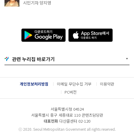
천국이네~
시민기자 양지영
다
A
운
p
로
p
드
S
하
t
기
o
관련 누리집 바로가기
G
r
o
e
o
에
g
서
l
다
개인정보처리방침
이메일 무단수집 거부
이용약관
e
운
P
로
PC버전
l
드
a
하
y
기
서울특별시청 04524
서울특별시 중구 세종대로 110 콘텐츠담당관
대표전화
다산콜센터
02-120
ⓒ
2020. Seoul Metropolitan Government all rights reserved.