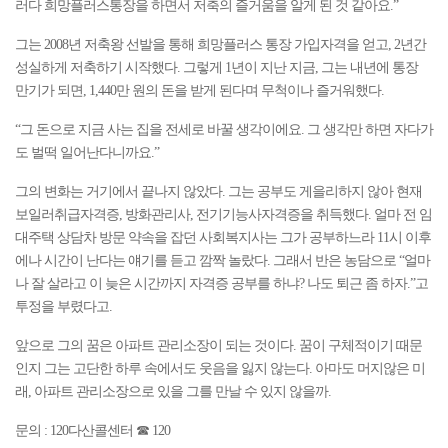
러다 희망플러스통장을 하면서 저축의 즐거움을 알게 된 것 같아요.”
그는 2008년 저축왕 선발을 통해 희망플러스 통장 가입자격을 얻고, 2년간
성실하게 저축하기 시작했다. 그렇게 1년이 지난 지금, 그는 내년에 통장
만기가 되면, 1,440만 원의 돈을 받게 된다며 무척이나 즐거워했다.
“그 돈으로 지금 사는 집을 전세로 바꿀 생각이에요. 그 생각만 하면 자다가
도 벌떡 일어난다니까요.”
그의 변화는 거기에서 끝나지 않았다. 그는 공부도 게을리하지 않아 현재
보일러취급자격증, 방화관리사, 전기기능사자격증을 취득했다. 얼마 전 임
대주택 상담차 방문 약속을 잡던 사회복지사는 그가 공부하느라 11시 이후
에나 시간이 난다는 얘기를 듣고 깜짝 놀랐다. 그래서 반은 농담으로 “얼마
나 잘 살라고 이 늦은 시간까지 자격증 공부를 하냐? 나도 퇴근 좀 하자.”고
투정을 부렸다고.
앞으로 그의 꿈은 아파트 관리소장이 되는 것이다. 꿈이 구체적이기 때문
인지 그는 고단한 하루 속에서도 웃음을 잃지 않는다. 아마도 머지않은 미
래, 아파트 관리소장으로 있을 그를 만날 수 있지 않을까.
문의 : 120다산콜센터 ☎ 120