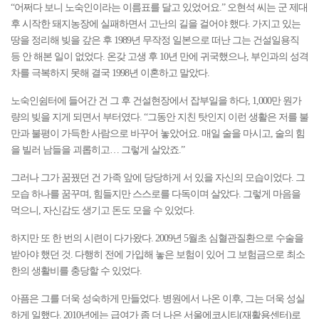
“어쩌다 보니 노숙인이라는 이름표를 달고 있었어요.” 오현석 씨는 군 제대
후 시작한 돼지농장에 실패하면서 고난의 길을 걸어야 했다. 가지고 있는
땅을 정리해 빚을 갚은 후 1989년 무작정 일본으로 떠난 그는 건설일용직
등 안 해본 일이 없었다. 온갖 고생 후 10년 만에 귀국했으나, 부인과의 성격
차를 극복하지 못해 결국 1998년 이혼하고 말았다.
노숙인쉼터에 들어간 건 그 후 건설현장에서 잡부일을 하다, 1,000만 원가
량의 빚을 지게 되면서 부터였다. “그동안 지친 탓인지 이런 생활은 저를 불
만과 불평이 가득한 사람으로 바꾸어 놓았어요. 매일 술을 마시고, 술의 힘
을 빌러 남들을 괴롭히고… 그렇게 살았죠.”
그러나 그가 꿈꿨던 건 가족 앞에 당당하게 서 있을 자신의 모습이었다. 그
모습 하나를 꿈꾸며, 힘들지만 스스로를 다독이며 살았다. 그렇게 마음을
먹으니, 자신감도 생기고 돈도 모을 수 있었다.
하지만 또 한 번의 시련이 다가왔다. 2009년 5월초 심혈관질환으로 수술을
받아야 했던 것. 다행히 전에 가입해 놓은 보험이 있어 그 보험금으로 최소
한의 생활비를 충당할 수 있었다.
아픔은 그를 더욱 성숙하게 만들었다. 병원에서 나온 이후, 그는 더욱 성실
하게 일했다. 2010년에는 급여가 좀 더 나은 서울에코시티(재활용센터)로