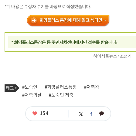
*위 내용은 수상자 수기를 바탕으로 작성했습니다.
* 희망플러스통장은 동 주민자치센터에서만 접수를 받습니다.
하이서울뉴스 / 조선기
기
태
#노숙인
#희망플러스통장
#저축왕
사
그
관
#저축의날
#노숙인 저축
련
태
그
좋
154
카
트
페
아
카
위
이
요
오
터
스
톡
북