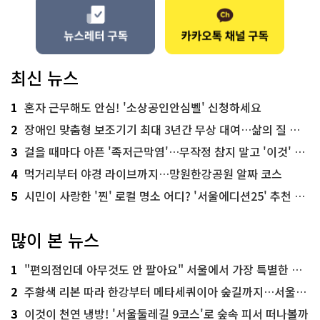
최신 뉴스
1
혼자 근무해도 안심! '소상공인안심벨' 신청하세요
2
장애인 맞춤형 보조기기 최대 3년간 무상 대여…삶의 질 높인다
3
걸을 때마다 아픈 '족저근막염'…무작정 참지 말고 '이것' 해보세요!
4
먹거리부터 야경 라이브까지…망원한강공원 알짜 코스
5
시민이 사랑한 '찐' 로컬 명소 어디? '서울에디션25' 추천 코스
많이 본 뉴스
1
"편의점인데 아무것도 안 팔아요" 서울에서 가장 특별한 편의점의 정체
2
주황색 리본 따라 한강부터 메타세쿼이아 숲길까지…서울둘레길 15코스
3
이것이 천연 냉방! '서울둘레길 9코스'로 숲속 피서 떠나볼까