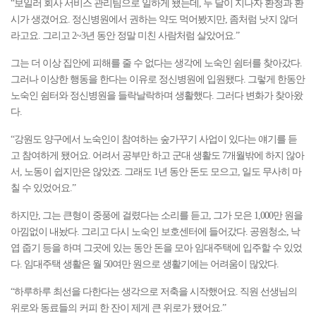
“보일러 회사 서비스 관리팀으로 일하게 됐는데, 두 달이 지나자 환청과 환
시가 생겼어요. 정신병원에서 권하는 약도 먹어봤지만, 좀처럼 낫지 않더
라고요. 그리고 2~3년 동안 정말 미친 사람처럼 살았어요.”
그는 더 이상 집안에 피해를 줄 수 없다는 생각에 노숙인 쉼터를 찾아갔다.
그러나 이상한 행동을 한다는 이유로 정신병원에 입원됐다. 그렇게 한동안
노숙인 쉼터와 정신병원을 들락날락하며 생활했다. 그러다 변화가 찾아왔
다.
“강원도 양구에서 노숙인이 참여하는 숲가꾸기 사업이 있다는 얘기를 듣
고 참여하게 됐어요. 어려서 공부만 하고 군대 생활도 7개월밖에 하지 않아
서, 노동이 쉽지만은 않았죠. 그래도 1년 동안 돈도 모으고, 일도 무사히 마
칠 수 있었어요.”
하지만, 그는 큰형이 중풍에 걸렸다는 소리를 듣고, 그가 모은 1,000만 원을
아낌없이 내놨다. 그리고 다시 노숙인 보호센터에 들어갔다. 공원청소, 낙
엽 줍기 등을 하며 그곳에 있는 동안 돈을 모아 임대주택에 입주할 수 있었
다. 임대주택 생활은 월 50여만 원으로 생활기에는 어려움이 많았다.
“하루하루 최선을 다한다는 생각으로 저축을 시작했어요. 직원 선생님의
위로와 동료들의 커피 한 잔이 제게 큰 위로가 됐어요.”