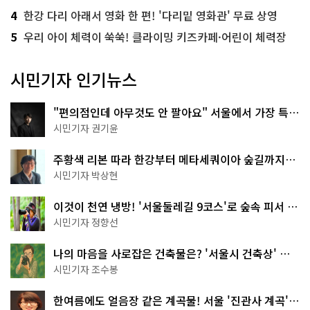
4
한강 다리 아래서 영화 한 편! '다리밑 영화관' 무료 상영
5
우리 아이 체력이 쑥쑥! 클라이밍 키즈카페·어린이 체력장
시민기자 인기뉴스
"편의점인데 아무것도 안 팔아요" 서울에서 가장 특별
한 편의점의 정체
시민기자 권기윤
주황색 리본 따라 한강부터 메타세쿼이아 숲길까지…
서울둘레길 15코스
시민기자 박상현
이것이 천연 냉방! '서울둘레길 9코스'로 숲속 피서 떠
나볼까
시민기자 정향선
나의 마음을 사로잡은 건축물은? '서울시 건축상' 수
상작 공개!
시민기자 조수봉
한여름에도 얼음장 같은 계곡물! 서울 '진관사 계곡'이