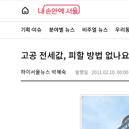
본
페
문
이
뉴
바
지
스
로
상
룸
가
단
뉴
기
으
스
로
기획·이슈
분야별 뉴스
비주얼 뉴스
우리동
주
이
요
동
서
비
스
고공 전세값, 피할 방법 없나요
바
로
가
기
하이서울뉴스 박혜숙
발행일
2011.02.10. 00:00