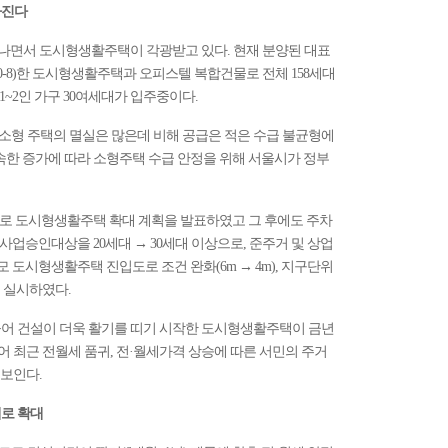
아진다
늘어나면서 도시형생활주택이 각광받고 있다. 현재 분양된 대표
0-8)한 도시형생활주택과 오피스텔 복합건물로 전체 158세대
1~2인 가구 30여세대가 입주중이다.
형 주택의 멸실은 많은데 비해 공급은 적은 수급 불균형에
속한 증가에 따라 소형주택 수급 안정을 위해 서울시가 정부
급원으로 도시형생활주택 확대 계획을 발표하였고 그 후에도 주차
사업승인대상을 20세대 → 30세대 이상으로, 준주거 및 상업
모 도시형생활주택 진입도로 조건 완화(6m → 4m), 지구단위
 실시하였다.
 들어 건설이 더욱 활기를 띠기 시작한 도시형생활주택이 금년
 최근 전월세 품귀, 전·월세가격 상승에 따른 서민의 주거
보인다.
세대로 확대