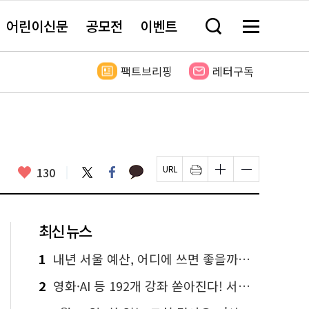
어린이신문
공모전
이벤트
검
메
색
뉴
창
전
열
체
팩트브리핑
레터구독
기
보
기
카
좋
트
페
130
페
인
글
글
카
위
이
아
이
쇄
자
자
오
터
스
요
지
하
크
크
톡
북
U
기
기
기
R
새
크
작
L
창
게
게
최신 뉴스
복
열
변
변
사
림
경
경
하
하
1
내년 서울 예산, 어디에 쓰면 좋을까요? 온라인 투표
기
기
2
영화·AI 등 192개 강좌 쏟아진다! 서울시민대학 선착순 신청