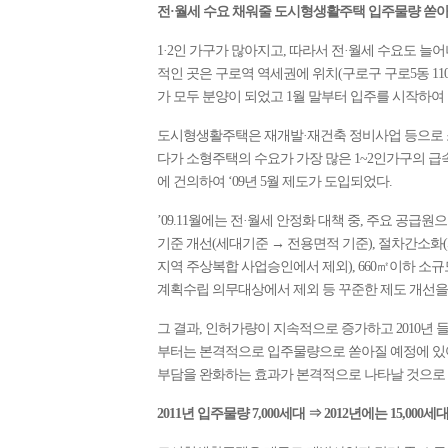
전·월세 수요 채워줄 도시형생활주택 입주물량 쏟
1·2인 가구가 많아지고, 따라서 전·월세 수요도 
적인 곳은 구로역 역세권에 위치(구로구 구로5동 11
가 모두 분양이 되었고 1월 말부터 입주를 시작하여 
도시형생활주택은 재개발·재건축 정비사업 등으로 소
다가 소형주택의 수요가 가장 많은 1~2인가구의 급
에 건의하여 ‘09년 5월 제도가 도입되었다.
’09.11월에는 전·월세 안정화 대책 중, 주요 공
기준 개선(세대기준 → 전용면적 기준), 절차간소화(
지역 주상복합 사업승인에서 제외), 660㎡이하 소규
계획수립 의무대상에서 제외 등 꾸준한 제도 개선을
그 결과, 인허가량이 지속적으로 증가하고 2010년
부터는 본격적으로 입주물량으로 쏟아질 예정에 있어
부담을 완화하는 효과가 본격적으로 나타날 것으로 
2011년 입주물량 7,000세대 ⇒ 2012년에는 15,000