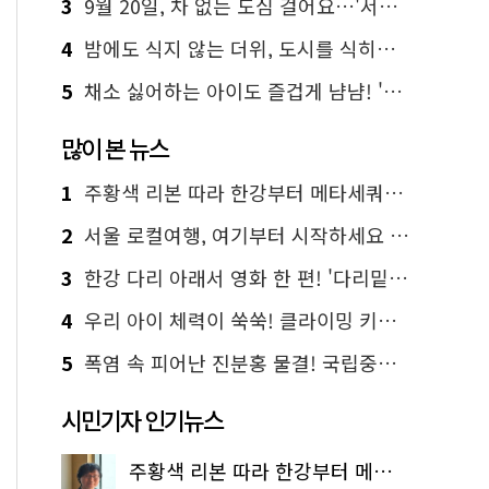
3
9월 20일, 차 없는 도심 걸어요…'서울 걷자 페스티벌' 선착순 5천명
4
밤에도 식지 않는 더위, 도시를 식히는 시원한 해법은?
5
채소 싫어하는 아이도 즐겁게 냠냠! '찾아가는 서울시 식생활 교육' 현장
많이 본 뉴스
1
주황색 리본 따라 한강부터 메타세쿼이아 숲길까지…서울둘레길 15코스
2
서울 로컬여행, 여기부터 시작하세요 '서울에디션25'
3
한강 다리 아래서 영화 한 편! '다리밑 영화관' 무료 상영
4
우리 아이 체력이 쑥쑥! 클라이밍 키즈카페·어린이 체력장
5
폭염 속 피어난 진분홍 물결! 국립중앙박물관 배롱나무 명소
시민기자 인기뉴스
주황색 리본 따라 한강부터 메타세쿼이아 숲길까지…서울둘레길 15코스