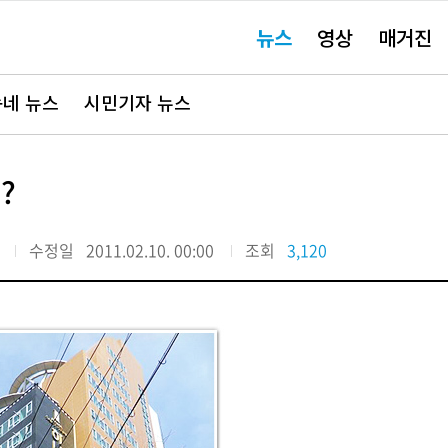
주
뉴스
영상
매거진
요
서
비
스
바
네 뉴스
시민기자 뉴스
로
가
기"
?
수정일
2011.02.10. 00:00
조회
3,120