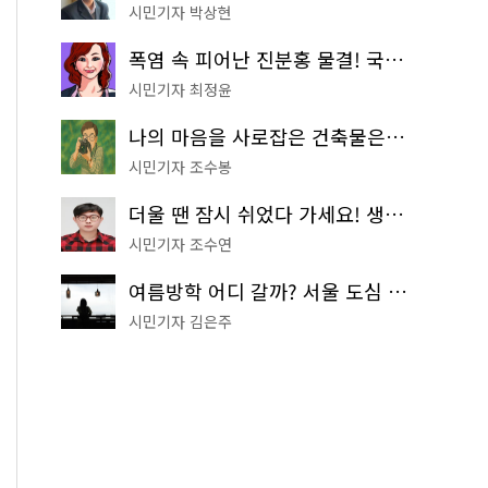
시민기자 박상현
폭염 속 피어난 진분홍 물결! 국립중앙박물관 배롱나무 명소
시민기자 최정윤
나의 마음을 사로잡은 건축물은? '서울시 건축상' 수상작 공개!
시민기자 조수봉
더울 땐 잠시 쉬었다 가세요! 생수 냉장고부터 해피소·무더위쉼터까지
시민기자 조수연
여름방학 어디 갈까? 서울 도심 무료 실내 여행 코스 추천
시민기자 김은주