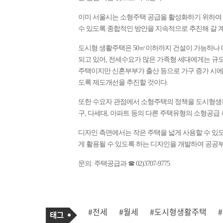
이미 서울시는 소형주택 공급을 활성화하기 위하여
수 있도록 종합적인 방안을 지속적으로 추진해 갈 
도시형 생활주택은 50㎡이하까지 건설이 가능하나 대
되고 있어, 전세수요가 많은 가족형 세대에게는 규모
주택이지만 신혼부부가 출산 등으로 가구 증가 시에
도록 제도개선을 추진할 것이다.
또한 수요자 관점에서 소형주택의 정책을 도시형생
구, 다세대, 아파트 등의 다른 주택유형의 소형공급
디자인 측면에서는 작은 주택을 넓게 사용할 수 있도
게 활용될 수 있도록 하는 디자인을 개발하여 공공
문의: 주택공급과 ☎ 02)3707-9775
기
태
#전세
#월세
#도시형생활주택
사
그
관