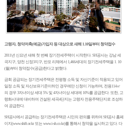
고령자, 청약저축(예금)가입자 등 대상으로 새해 1.10일부터 청약접수
2011년 신묘년 새해 첫 번째 장기전세주택이 시작한다. SH공사는 강남 세
곡지구, 양천 신정3지구, 반포 리체에서 1,466세대의 장기전세주택을 1. 10
(월)부터 청약접수(공급)한다고 밝혔다.
금회 공급되는 장기전세주택은 전평형 소득 및 자산기준이 적용되고 있어
일정 소득 및 자산보유기준이하인 경우에만 신청이 가능하며, 전용114㎡
의 경우 3자녀이상 세대 5% 및 4자녀이상 세대에 10%를 공급한다. 또한, 고
령화시대에 대비하여 건설된 세곡4단지는 고령자 전용주택단지로 조성하
여 공급한다.
SH공사에서 공급하는 장기전세주택은 시민의 편의를 위하여 SH공사 홈페
이지(
www.shift.or.kr
또는
www.i-sh.co.kr
)를 통해서 청약을 실시하고 있다. 다