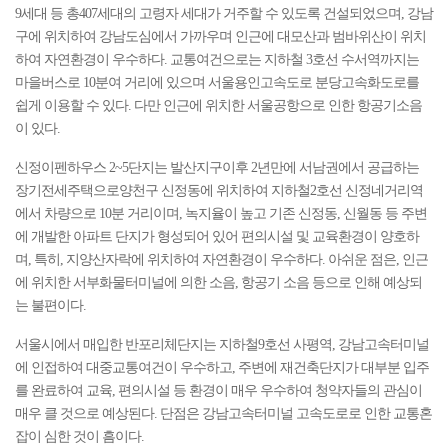
9세대 등 총407세대의 고령자 세대가 거주할 수 있도록 건설되었으며, 강남
구에 위치하여 강남도심에서 가까우며 인근에 대모산과 범바위산이 위치
하여 자연환경이 우수하다. 교통여건으로는 지하철 3호선 수서역까지는
마을버스로 10분여 거리에 있으며 서울용인고속도로 분당고속화도로를
쉽게 이용할 수 있다. 다만 인근에 위치한 서울공항으로 인한 항공기소음
이 있다.
신정이펜하우스 2~5단지는 발산지구이후 2년만에 서남권에서 공급하는
장기전세주택으로양천구 신정동에 위치하여 지하철2호선 신정네거리역
에서 차량으로 10분 거리이며, 녹지율이 높고 기존 신정동, 신월동 등 주변
에 개발한 아파트 단지가 형성되어 있어 편의시설 및 교육환경이 양호하
며, 특히, 지양산자락에 위치하여 자연환경이 우수하다. 아쉬운 점은, 인근
에 위치한 서부화물터미널에 의한 소음, 항공기 소음 등으로 인해 예상되
는 불편이다.
서울시에서 매입한 반포리체단지는 지하철9호선 사평역, 강남고속터미널
에 인접하여 대중교통여건이 우수하고, 주변에 재건축단지가 대부분 입주
를 완료하여 교육, 편의시설 등 환경이 매우 우수하여 청약자들의 관심이
매우 클 것으로 예상된다. 단점은 강남고속터미널 고속도로로 인한 교통혼
잡이 심한 것이 흠이다.