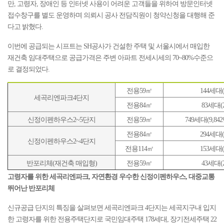
만, 고령자, 장애인 등 인터넷 사용이 어려운 고객들을 위하여 방문인터넷
접수창구를 별도 운영하며 의뢰시 공사 전담직원이 청약신청을 대행해 준
다고 밝혔다.
이번에 공급되는 시프트는 SH공사가 건설한 주택 및 서울시에서 매입한
재건축 임대주택으로 공급가격은 주변 아파트 전세시세의 70~80%수준으
로 결정되었다.
전용59㎡
144세대(
세곡리엔파크4단지
전용84㎡
83세대(2
신정이펜하우스2~5단지
전용59㎡
749세대(9,84
전용84㎡
294세대(
신정이펜하우스2~4단지
전용114㎡
153세대(
반포리체(재건축 매입형)
전용59㎡
43세대(2
고령자를 위한 세곡리엔파크, 자연환경 우수한 신정이펜하우스, 대중교통
뛰어난 반포리체
신규공급 단지의 특징을 살펴보면 세곡리엔파크 4단지는 세곡지구내 입지
한 고령자를 위한 전용주택단지로 국민임대주택 178세대, 장기전세주택 22