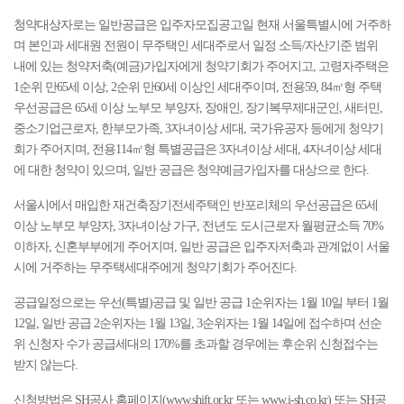
청약대상자로는 일반공급은 입주자모집공고일 현재 서울특별시에 거주하
며 본인과 세대원 전원이 무주택인 세대주로서 일정 소득/자산기준 범위
내에 있는 청약저축(예금)가입자에게 청약기회가 주어지고, 고령자주택은
1순위 만65세 이상, 2순위 만60세 이상인 세대주이며, 전용59, 84㎡형 주택
우선공급은 65세 이상 노부모 부양자, 장애인, 장기복무제대군인, 새터민,
중소기업근로자, 한부모가족, 3자녀이상 세대, 국가유공자 등에게 청약기
회가 주어지며, 전용114㎡형 특별공급은 3자녀이상 세대, 4자녀이상 세대
에 대한 청약이 있으며, 일반 공급은 청약예금가입자를 대상으로 한다.
서울시에서 매입한 재건축장기전세주택인 반포리체의 우선공급은 65세
이상 노부모 부양자, 3자녀이상 가구, 전년도 도시근로자 월평균소득 70%
이하자, 신혼부부에게 주어지며, 일반 공급은 입주자저축과 관계없이 서울
시에 거주하는 무주택세대주에게 청약기회가 주어진다.
공급일정으로는 우선(특별)공급 및 일반 공급 1순위자는 1월 10일 부터 1월
12일, 일반 공급 2순위자는 1월 13일, 3순위자는 1월 14일에 접수하며 선순
위 신청자 수가 공급세대의 170%를 초과할 경우에는 후순위 신청접수는
받지 않는다.
신청방법은 SH공사 홈페이지(
www.shift.or.kr
또는
www.i-sh.co.kr
) 또는 SH공