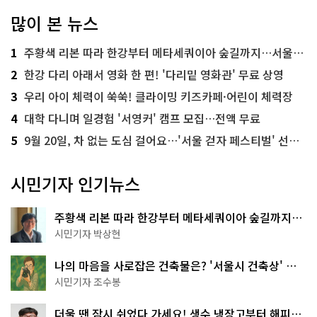
많이 본 뉴스
1
주황색 리본 따라 한강부터 메타세쿼이아 숲길까지…서울둘레길 15코스
2
한강 다리 아래서 영화 한 편! '다리밑 영화관' 무료 상영
3
우리 아이 체력이 쑥쑥! 클라이밍 키즈카페·어린이 체력장
4
대학 다니며 일경험 '서영커' 캠프 모집…전액 무료
5
9월 20일, 차 없는 도심 걸어요…'서울 걷자 페스티벌' 선착순 5천명
시민기자 인기뉴스
주황색 리본 따라 한강부터 메타세쿼이아 숲길까지…
서울둘레길 15코스
시민기자 박상현
나의 마음을 사로잡은 건축물은? '서울시 건축상' 수
상작 공개!
시민기자 조수봉
더울 땐 잠시 쉬었다 가세요! 생수 냉장고부터 해피소