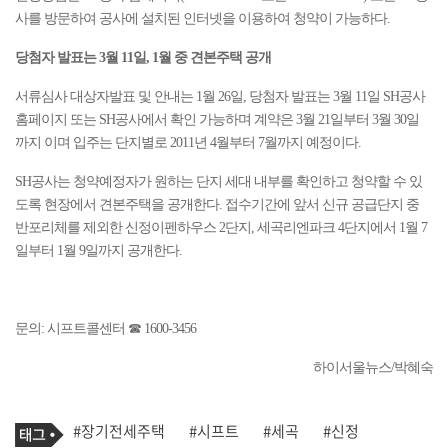
사를 방문하여 공사에 설치된 인터넷을 이용하여 청약이 가능하다.
당첨자 발표는 3월 11일, 1월 중 견본주택 공개
서류심사 대상자발표 및 안내는 1월 26일, 당첨자 발표는 3월 11일 SH공사
홈페이지 또는 SH공사에서 확인 가능하며 계약은 3월 21일부터 3월 30일
까지 이며 입주는 단지별로 2011년 4월부터 7월까지 예정이다.
SH공사는 청약예정자가 원하는 단지 세대 내부를 확인하고 청약할 수 있
도록 현장에서 견본주택을 공개한다. 접수기간에 앞서 신규 공급단지 중
반포리체를 제외한 신정이펜하우스 2단지, 세곡리엔파크 4단지에서 1월 7
일부터 1월 9일까지 공개한다.
문의: 시프트콜센터 ☎ 1600-3456
하이서울뉴스/박혜숙
기
태
#장기전세주택
#시프트
#세곡
#신정
사
그