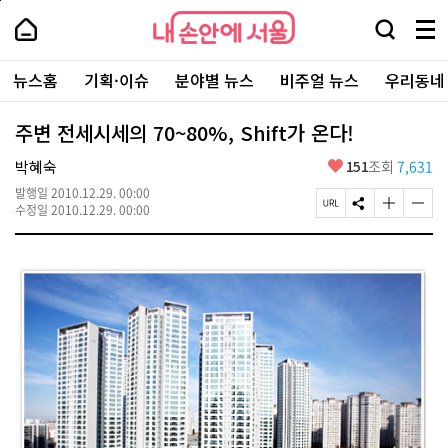
본
페
내
문
이
내
손
검
메
바
지
손
안
색
뉴
로
상
안
주
에
창
전
가
단
에
뉴스홈
기획·이슈
분야별 뉴스
비주얼 뉴스
우리동네
요
서
열
체
기
으
서
서
울
기
보
로
울
비
기
이
-
주변 전세시세의 70~80%, Shift가 온다!
스
동
서
바
울
좋
박혜숙
151
조회
7,631
로
시
아
가
대
발행일
2010.12.29. 00:00
요
기
페
S
글
글
표
수정일
2010.12.29. 00:00
이
N
자
자
소
지
S
크
크
통
U
공
기
기
포
R
유
크
작
털
L
하
게
게
복
기
변
변
사
경
경
하
하
기
기