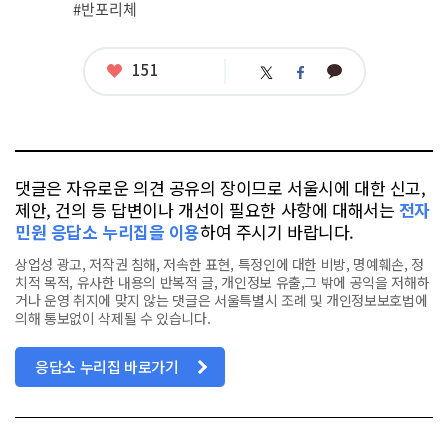
관
#반포리체
련
태
그
좋
151
카
트
페
아
카
위
이
요
오
터
스
톡
북
댓글은 자유로운 의견 공유의 장이므로 서울시에 대한 신고,
제안, 건의 등 답변이나 개선이 필요한 사항에 대해서는
전자
민원 응답소 누리집을 이용
하여 주시기 바랍니다.
상업성 광고, 저작권 침해, 저속한 표현, 특정인에 대한 비방, 명예훼손, 정
치적 목적, 유사한 내용의 반복적 글, 개인정보 유출,그 밖에 공익을 저해하
거나 운영 취지에 맞지 않는 댓글은 서울특별시 조례 및 개인정보보호법에
의해 통보없이 삭제될 수 있습니다.
응답소 누리집 바로가기