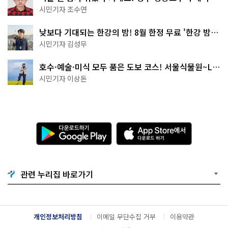
·무더위쉼터까지
시민기자 조수연
낮보다 기대되는 한강의 밤! 8월 한정 무료 '한강 밤
핑' 예약은?
시민기자 김성무
호수·예술·미식 모두 품은 도보 코스! 서울식물원~LG
아트센터~마곡테라스거리
시민기자 이상돈
다
A
운
p
로
p
드
S
하
t
기
o
관련 누리집 바로가기
G
r
o
e
o
에
g
서
l
다
개인정보처리방침
이메일 무단수집 거부
이용약관
e
운