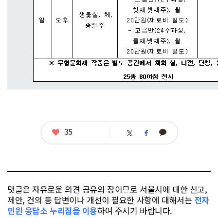
좋
35
카
트
페
아
카
위
이
요
오
터
스
톡
북
댓글은 자유로운 의견 공유의 장이므로 서울시에 대한 신고,
제안, 건의 등 답변이나 개선이 필요한 사항에 대해서는
전자
민원 응답소 누리집을 이용
하여 주시기 바랍니다.