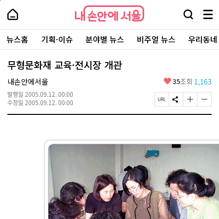
본
페
내
문
이
내
손
검
메
바
지
손
안
색
뉴
로
상
안
주
에
창
전
가
단
에
뉴스홈
기획·이슈
분야별 뉴스
비주얼 뉴스
우리동네
요
서
열
체
기
으
서
서
울
기
보
로
울
비
기
이
-
무형문화재 교육·전시장 개관
스
동
서
바
울
좋
내손안에서울
35
조회
1,163
로
시
아
가
대
발행일
2005.09.12. 00:00
요
기
페
S
글
글
표
수정일
2005.09.12. 00:00
이
N
자
자
소
지
S
크
크
통
U
공
기
기
포
R
유
크
작
털
L
하
게
게
복
기
변
변
사
경
경
하
하
기
기