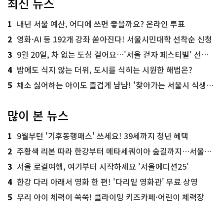
최신 뉴스
1
내년 서울 예산, 어디에 쓰면 좋을까요? 온라인 투표
2
영화·AI 등 192개 강좌 쏟아진다! 서울시민대학 선착순 신청
3
9월 20일, 차 없는 도심 걸어요…'서울 걷자 페스티벌' 선착순 5천명
4
밤에도 식지 않는 더위, 도시를 식히는 시원한 해법은?
5
채소 싫어하는 아이도 즐겁게 냠냠! '찾아가는 서울시 식생활 교육' 현장
많이 본 뉴스
1
9월부턴 '기후동행패스' 쓰세요! 39세까지 청년 혜택
2
주황색 리본 따라 한강부터 메타세쿼이아 숲길까지…서울둘레길 15코스
3
서울 로컬여행, 여기부터 시작하세요 '서울에디션25'
4
한강 다리 아래서 영화 한 편! '다리밑 영화관' 무료 상영
5
우리 아이 체력이 쑥쑥! 클라이밍 키즈카페·어린이 체력장