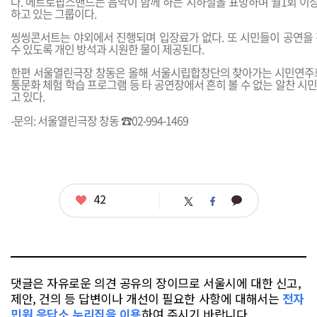
다. 메트로팝스밴드는 음악이 함께 하는 지하철을 표방하며 월1회 
하고 있는 그룹이다.
씽씽콘서트는 야외에서 진행되며 입장료가 없다. 또 시민들이 공연을
수 있도록 개인 방석과 시원한 물이 제공된다.
한편 서울열린극장 창동은 올해 서울시립합창단의 찾아가는 시민연주
통문화 체험 학습 프로그램 등 타 공연장에서 흔히 볼 수 없는 알찬 
고 있다.
-문의: 서울열린극장 창동 ☎02-994-1469
좋
42
카
트
페
아
카
위
이
요
오
터
스
톡
북
댓글은 자유로운 의견 공유의 장이므로 서울시에 대한 신고,
제안, 건의 등 답변이나 개선이 필요한 사항에 대해서는
전자
민원 응답소 누리집을 이용
하여 주시기 바랍니다.