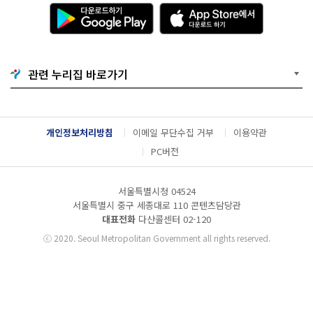
다
A
운
p
로
p
드
S
하
t
기
o
관련 누리집 바로가기
G
r
o
e
o
에
g
서
l
다
개인정보처리방침
이메일 무단수집 거부
이용약관
e
운
P
로
PC버전
l
드
a
하
y
기
서울특별시청 04524
서울특별시 중구 세종대로 110 콘텐츠담당관
대표전화
다산콜센터
02-120
ⓒ
2020. Seoul Metropolitan Government all rights reserved.