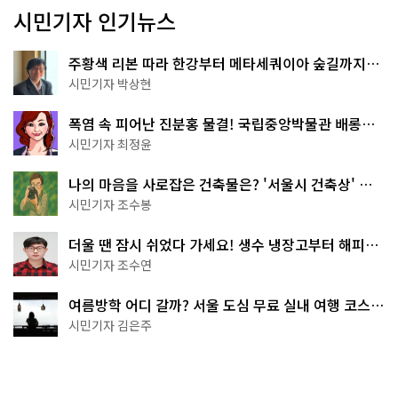
시민기자 인기뉴스
주황색 리본 따라 한강부터 메타세쿼이아 숲길까지…
서울둘레길 15코스
시민기자 박상현
폭염 속 피어난 진분홍 물결! 국립중앙박물관 배롱나
무 명소
시민기자 최정윤
나의 마음을 사로잡은 건축물은? '서울시 건축상' 수
상작 공개!
시민기자 조수봉
더울 땐 잠시 쉬었다 가세요! 생수 냉장고부터 해피소
·무더위쉼터까지
시민기자 조수연
여름방학 어디 갈까? 서울 도심 무료 실내 여행 코스
추천
시민기자 김은주