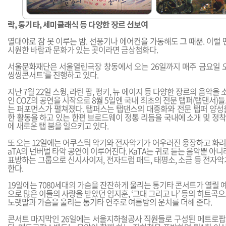
락, 통기타, 세미클래식 등 다양한 장르 선보여
열대야로 잠 못 이루는 밤. 선풍기나 에어컨을 가동해도 그 때뿐. 이럴 
시원한 바람과 문화가 있는 곳이라면 금상첨화다.
서울문화재단은 서울열린극장 창동에서 오는 26일까지 매주 금요일 오후
씽씽콘서트’를 진행하고 있다.
지난 7월 22일 스윙, 라틴 팝, 펑키, 뉴 에이지 등 다양한 장르의 음
인 COZ의 공연을 시작으로 8월 5일엔 국내 최초의 전문 탭퍼(탭댄서)
는 퍼포먼스가 펼쳐졌다. 탭퍼스는 탭댄스의 대중화와 전문 탭퍼 양성
한 활동을 하고 있는 한편 브로드웨이 정통 리듬을 국내에 소개 및 정
에 새로운 탭 붐을 일으키고 있다.
또 오는 12일에는 어쿠스틱 악기와 전자악기가 어우러진 웅장하고 화려
aTA의 넌버벌 타악 공연이 이루어진다. KaTA는 귀로 듣는 음악뿐 아
표방하는 그룹으로 신시사이저, 전자드럼 패드, 태평소, 소금 등 전자
한다.
19일에는 7080세대의 가슴을 잔잔하게 울리는 통기타 콘서트가 열릴 예정
으로 많은 이들의 사랑을 받았던 임지훈, ‘그대 그리고 나’ 등의 히트곡
노랫말과 가슴을 울리는 통기타 연주로 여름밤의 운치를 더해 준다.
콘서트 마지막인 26일에는 서울지하철공사 직원들로 구성된 메트로