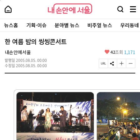
본
페
내
문
이
내
손
검
메
바
지
손
안
색
뉴
로
상
안
주
에
창
전
가
단
에
뉴스홈
기획·이슈
분야별 뉴스
비주얼 뉴스
우리동네
요
서
열
체
기
으
서
서
울
기
보
로
울
비
기
이
-
한 여름 밤의 씽씽콘서트
스
동
서
바
울
좋
내손안에서울
42
조회
1,171
로
시
아
가
대
발행일
2005.08.05. 00:00
요
기
페
S
글
글
표
수정일
2005.08.05. 00:00
이
N
자
자
소
지
S
크
크
통
U
공
기
기
포
R
유
크
작
털
L
하
게
게
복
기
변
변
사
경
경
하
하
기
기