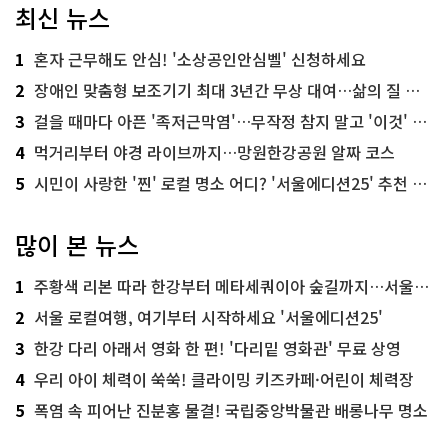
최신 뉴스
1
혼자 근무해도 안심! '소상공인안심벨' 신청하세요
2
장애인 맞춤형 보조기기 최대 3년간 무상 대여…삶의 질 높인다
3
걸을 때마다 아픈 '족저근막염'…무작정 참지 말고 '이것' 해보세요!
4
먹거리부터 야경 라이브까지…망원한강공원 알짜 코스
5
시민이 사랑한 '찐' 로컬 명소 어디? '서울에디션25' 추천 코스
많이 본 뉴스
1
주황색 리본 따라 한강부터 메타세쿼이아 숲길까지…서울둘레길 15코스
2
서울 로컬여행, 여기부터 시작하세요 '서울에디션25'
3
한강 다리 아래서 영화 한 편! '다리밑 영화관' 무료 상영
4
우리 아이 체력이 쑥쑥! 클라이밍 키즈카페·어린이 체력장
5
폭염 속 피어난 진분홍 물결! 국립중앙박물관 배롱나무 명소